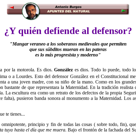
¿Y quién defiende al defensor?
"Mangar veraneo a los soberanos medievales que permiten
que sus súbditos mueran en las pateras
es lo más progresista y moderno"
a por la motorola. Es dios.
González
es dios. Todo lo puede, todo lo
ima o a Lourdes. Esto del defensor González en el Constitucional m
esenta a una joven madre, con su niño de la mano. Como en los grandes 
on bastante de que representara la Maternidad. En la tradición realista
a escultura era como un retrato de los defectos de la propia Segurida
 hace falta), pusieron banda sonora al monumento a la Maternidad. Los 
e te tienes...
mnipotente, principio y fin de todas las cosas ( sobre todo, fin), q
ita tuya hasta el día que me muera.
Bajo el frontón de la fachada del 