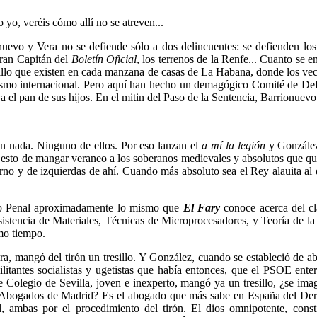
 yo, veréis cómo allí no se atreven...
evo y Vera no se defiende sólo a dos delincuentes: se defienden lo
Gran Capitán del
Boletín Oficial
, los terrenos de la Renfe... Cuanto se
llo que existen en cada manzana de casas de La Habana, donde los veci
ialismo internacional. Pero aquí han hecho un demagógico Comité de De
a el pan de sus hijos. En el mitin del Paso de la Sentencia, Barrionuevo 
son nada. Ninguno de ellos. Por eso lanzan el
a mí la legión
y González
 esto de mangar veraneo a los soberanos medievales y absolutos que qu
erno y de izquierdas de ahí. Cuando más absoluto sea el Rey alauita al
ho Penal aproximadamente lo mismo que
El Fary
conoce acerca del c
tencia de Materiales, Técnicas de Microprocesadores, y Teoría de la Cr
mo tiempo.
, mangó del tirón un tresillo. Y González, cuando se estableció de abog
ilitantes socialistas y ugetistas que había entonces, que el PSOE ente
tre Colegio de Sevilla, joven e inexperto, mangó ya un tresillo, ¿se i
 de Abogados de Madrid? Es el abogado que más sabe en España del Derec
, ambas por el procedimiento del tirón. El dios omnipotente, con