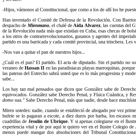
-Hijos, vámonos al Constitucional, que como a los de allí los he puesto
Han inventado el Comité de Defensa de la Revolución. Con Barrionu
despacho de
Mienmano
, el chalé de
Aida Alvarez
, las cuentas del 
de la Revolución nada más que existían en Cuba, esas checas de bolsi
a los otros de contrarrevolucionarios, gusanos y agentes del imper
partido es una barricada y cada comité provincial, una trinchera. Les v
-Nos van a quitar el pan de nuestros hijos...
¿Cuál es el pan? El partido. El acta de diputado. Sin el partido no 
veraneo de
Hassan II
en las paradisiacas playas marroquinas, porque
las pateras del Estrecho sabrá usted que es lo más progresista y mod
sabe...
Los hay tan mal pensados que dicen que González sabe de Derec
equivocados. González sabe Derecho Penal, y Física Cuántica, y Resis
domo sua."
Sabe Derecho Penal, más que nadie, desde hace muchísi
Miren ustedes: nadie, cuando se estableció de abogado por vez primera
bufete se lo pagaran a escote, a diez duros por barba, los escasos m
cuadrillas de
Jesulín de Ubrique
. Y si apenas colegiarse en el Ilus
experiencia vital y de por aquí te quiero ver en el Ilustre Colegio
menos puede mangar dos absoluciones del Tribunal Constitucional