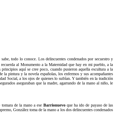
 sabe, todo lo conoce. Los delincuentes condenados por secuestro y
e recuerda al Monumento a la Maternidad que hay en mi pueblo, a la
principios aquí se cree poco, cuando pusieron aquella escultura a la
 de la pintura y la novela españolas, los enfermos y sus acompañantes
d Social, a los ojos de quienes lo sufrían. Y también en la tradición
asegurados aseguraban que la madre, agarrando de la mano al niño, le
ue tomara de la mano a ese
Barrionuevo
que ha ido de payaso de las
Supremo, González
toma de la mano a los dos delincuentes condenados