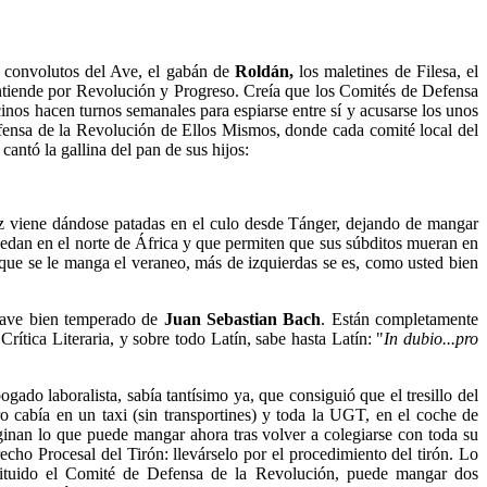
s convolutos del Ave, el gabán de
Roldán,
los maletines de Filesa, el
 entiende por Revolución y Progreso. Creía que los Comités de Defensa
nos hacen turnos semanales para espiarse entre sí y acusarse los unos
fensa de la Revolución de Ellos Mismos, donde cada comité local del
cantó la gallina del pan de sus hijos:
 viene dándose patadas en el culo desde Tánger, dejando de mangar
edan en el norte de África y que permiten que sus súbditos mueran en
 que se le manga el veraneo, más de izquierdas se es, como usted bien
lave bien temperado de
Juan Sebastian Bach
. Están completamente
ítica Literaria, y sobre todo Latín, sabe hasta Latín: "
In dubio...pro
ado laboralista, sabía tantísimo ya, que consiguió que el tresillo del
ro cabía en un taxi (sin transportines) y toda la UGT, en el coche de
maginan lo que puede mangar ahora tras volver a colegiarse con toda su
ho Procesal del Tirón: llevárselo por el procedimiento del tirón. Lo
stituido el Comité de Defensa de la Revolución, puede mangar dos