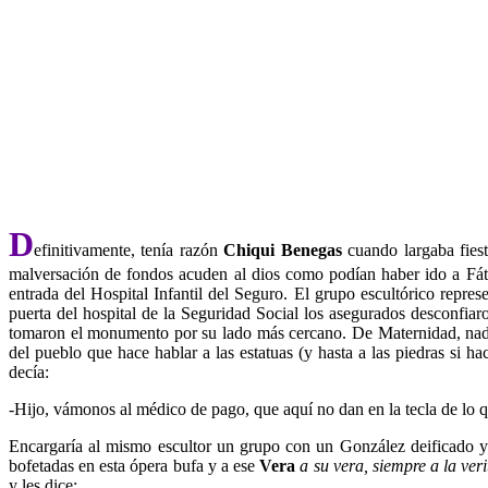
D
efinitivamente, tenía razón
Chiqui Benegas
cuando largaba fiest
malversación de fondos acuden al dios como podían haber ido a Fát
entrada del Hospital Infantil del Seguro. El grupo escultórico repr
puerta del hospital de la Seguridad Social los asegurados desconfiar
tomaron el monumento por su lado más cercano. De Maternidad, nada. L
del pueblo que hace hablar a las estatuas (y hasta a las piedras si
decía:
-Hijo, vámonos al médico de pago, que aquí no dan en la tecla de lo qu
Encargaría al mismo escultor un grupo con un González deificado y o
bofetadas en esta ópera bufa y a ese
Vera
a su vera,
siempre a la ver
y les dice: