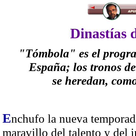
Dinastías 
"
Tómbola" es el progr
España; los tronos de
se heredan, com
E
nchufo la nueva temporada
maravillo del talento y del i