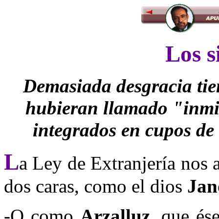
Los s
Demasiada desgracia tie
hubieran llamado "inmi
integrados en cupos de
L
a Ley de Extranjería nos 
dos caras, como el dios
Jan
-O como
Arzalluz
, que és