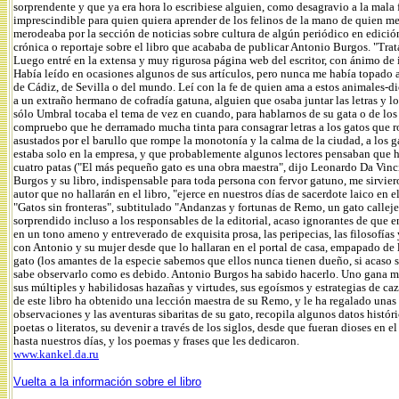
sorprendente y que ya era hora lo escribiese alguien, como desagravio a la mala
imprescindible para quien quiera aprender de los felinos de la mano de quien me
merodeaba por la sección de noticias sobre cultura de algún periódico en edición d
crónica o reportaje sobre el libro que acababa de publicar Antonio Burgos. "Trata
Luego entré en la extensa y muy rigurosa página web del escritor, con ánimo d
Había leído en ocasiones algunos de sus artículos, pero nunca me había topado an
de Cádiz, de Sevilla o del mundo. Leí con la fe de quien ama a estos animales-di
a un extraño hermano de cofradía gatuna, alguien que osaba juntar las letras y l
sólo Umbral tocaba el tema de vez en cuando, para hablarnos de su gata o de los
compruebo que he derramado mucha tinta para consagrar letras a los gatos que r
asustados por el barullo que rompe la monotonía y la calma de la ciudad, a los
estaba solo en la empresa, y que probablemente algunos lectores pensaban que hab
cuatro patas ("El más pequeño gato es una obra maestra", dijo Leonardo Da Vinci 
Burgos y su libro, indispensable para toda persona con fervor gatuno, me sirvie
autor que no hallarán en el libro, "ejerce en nuestros días de sacerdote laico en el
"Gatos sin fronteras", subtitulado "Andanzas y fortunas de Remo, un gato calleje
sorprendido incluso a los responsables de la editorial, acaso ignorantes de que e
en un tono ameno y entreverado de exquisita prosa, las peripecias, las filosofías
con Antonio y su mujer desde que lo hallaran en el portal de casa, empapado de
gato (los amantes de la especie sabemos que ellos nunca tienen dueño, si acaso
sabe observarlo como es debido. Antonio Burgos ha sabido hacerlo. Uno gana m
sus múltiples y habilidosas hazañas y virtudes, sus egoísmos y estrategias de caz
de este libro ha obtenido una lección maestra de su Remo, y le ha regalado una
observaciones y las aventuras sibaritas de su gato, recopila algunos datos histó
poetas o literatos, su devenir a través de los siglos, desde que fueran dioses en
hasta nuestros días, y los poemas y frases que les dedicaron.
www.kankel.da.ru
Vuelta a la información sobre el libro