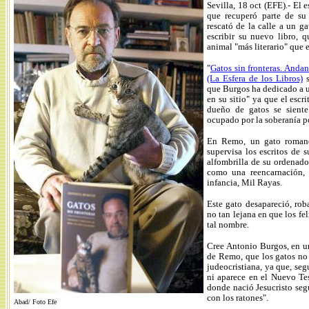
Sevilla, 18 oct (EFE).- El 
que recuperó parte de su 
rescató de la calle a un g
escribir su nuevo libro, q
animal "más literario" que e
"
Gatos sin fronteras. Andan
(La Esfera de los Libros)
s
que Burgos ha dedicado a u
en su sitio" ya que el esc
dueño de gatos se sient
ocupado por la soberanía p
En Remo, un gato romano
supervisa los escritos de 
alfombrilla de su ordenador
como una reencarnación, 
infancia, Mil Rayas.
Este gato desapareció, ro
no tan lejana en que los fe
tal nombre.
Cree Antonio Burgos, en un
de Remo, que los gatos no 
judeocristiana, ya que, segú
ni aparece en el Nuevo Tes
donde nació Jesucristo seg
con los ratones".
Abad/ Foto Efe