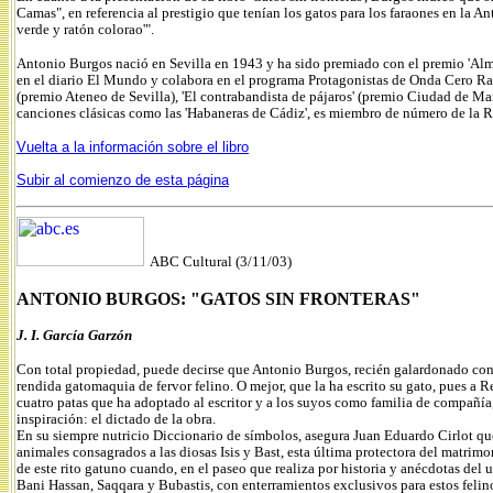
Camas", en referencia al prestigio que tenían los gatos para los faraones en la A
verde y ratón colorao'".
Antonio Burgos nació en Sevilla en 1943 y ha sido premiado con el premio 'Almen
en el diario El Mundo y colabora en el programa Protagonistas de Onda Cero Rad
(premio Ateneo de Sevilla), 'El contrabandista de pájaros' (premio Ciudad de Marb
canciones clásicas como las 'Habaneras de Cádiz', es miembro de número de la 
Vuelta a la información sobre el libro
Subir al comienzo de esta página
ABC Cultural
(3/11/03)
ANTONIO BURGOS: "GATOS SIN FRONTERAS"
J. I. García Garzón
Con total propiedad, puede decirse que Antonio Burgos, recién galardonado co
rendida gatomaquia de fervor felino. O mejor, que la ha escrito su gato, pues a
cuatro patas que ha adoptado al escritor y a los suyos como familia de compañía,
inspiración: el dictado de la obra.
En su siempre nutricio Diccionario de símbolos, asegura Juan Eduardo Cirlot que
animales consagrados a las diosas Isis y Bast, esta última protectora del matrim
de este rito gatuno cuando, en el paseo que realiza por historia y anécdotas del
Bani Hassan, Saqqara y Bubastis, con enterramientos exclusivos para estos felin