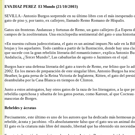
EVA DIAZ PEREZ El Mundo (21/10/2003)
SEVILLA.-
Antonio Burgos sorprende en su último libro con el más inesperado d
gato de piso y, por tanto, ex callejero, llamado Remo Romano de Híspalis.
Gatos sin fronteras. Andanzas y fortunas de Remo, un gato callejero (La Espera de
campos de la zooliteratura. Una enciclopedia sentimental del gato o una histori
«En nuestra cultura judeocristiana, el gato es un animal impuro.No sale en la B
brujas y los aquelarres. Todo cambia a partir de la Ilustración, donde hay una cl
que sucede con la gran rebelión literaria del romanticismo», explica Antonio
Andalucía, ¿Tercer Mundo?, Las cabañuelas de agosto o Jazmines en el ojal.
Burgos hace una defensa literaria del gato a través de Remo, ese felino que lo 
2002. En los meses de preparación de este singular libro, Antonio Burgos ha re
Heather, la gata persa de la Reina Victoria de Inglaterra; Kitten, el gato del pre
deambulaba por la Casa Blanca en tiempos de Clinton.
Junto a estos aristogatos, hay otros gatos de la raza de los literagatos, a la que
rebeldía caprichosa y sibarita de los gatos poetas, como Karoun, al que Coctea
mascotas de Borges.
Rebeldes y ácratas
Precisamente, este último es uno de los autores que ha dedicado más hermosas pági
rebelde, ácrata y jacobino. «Es absolutamente falso que el gato sea un animal d
El gato es la criatura más libre del mundo, libertad que ha obtenido sin necesid