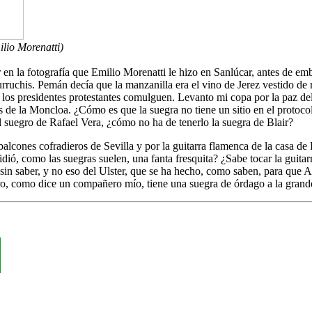
ilio Morenatti)
r en la fotografía que Emilio Morenatti le hizo en Sanlúcar, antes de e
ruchis. Pemán decía que la manzanilla era el vino de Jerez vestido de m
los presidentes protestantes comulguen. Levanto mi copa por la paz del
s de la Moncloa. ¿Cómo es que la suegra no tiene un sitio en el protoco
 el suegro de Rafael Vera, ¿cómo no ha de tenerlo la suegra de Blair?
cones cofradieros de Sevilla y por la guitarra flamenca de la casa de P
dió, como las suegras suelen, una fanta fresquita? ¿Sabe tocar la guita
in saber, y no eso del Ulster, que se ha hecho, como saben, para que A
tro, como dice un compañero mío, tiene una suegra de órdago a la grand