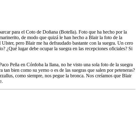
mbarcar para el Coto de Doñana (Botella). Foto que ha hecho por la
arinerito, de modo que quizá le han hecho a Blair la foto de la
 Ulster, pero Blair me ha defraudado bastante con la suegra. Un cero
lo? ¿Qué lugar debe ocupar la suegra en las recepciones oficiales? Si
aco Peña en Córdoba la llana, no he visto una sola foto de la suegra
rra tan bien como su yerno o es de las suegras que salen por peteneras?
rzallus, como siempre, nos pegue la bronca. Nos creíamos que Blair
e.