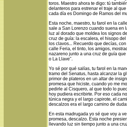
toros. Maestro ahora te digo: tú tambi
delanteros para estrenar el traje al qu
cada día es Domingo de Ramos del mu
Esta noche, maestro, tu farol en la call
sale a San Lorenzo cuando suena en la
luz al dorado que moldea los signos de
cruz de guía: la escalera, el hisopo del 
los clavos... Recuerdo que decías, con t
calle Feria, el tinto, los amigos, mostr
nazareno junto a una cruz de guía que 
o La Llave".
Yo sé por qué salías, tu farol en la man
tramo del Senatus, hasta alcanzar la g
primor de plateros en un altar de insig
promesa que hiciste, cuando yo me mor
pedirle al Cisquero, al que todo lo pue
hoy pudiera escribirte. Por eso cada n
túnica negra y el largo capirote, el ca
descalzos era el largo camino de duda
En esta madrugada yo sé que voy a ver
promesa, descalzo. Esta noche presien
llevando luz sin tiempo junto a una cru