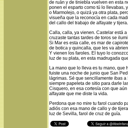
de ruán y de tiniebla vuelven en esta 
ponen el esparto como tú lo llevabas, 
o Marmolejo, o quizá ya otra plata, p
visueña que la reconocía en cada madr
del callo del trabajo de alfayate y tijera.
Calla, calla, ya vienen. Castelar está 
cruzaste tantas tardes de toros se ilumi
Si Mar es esta calle, es mar de capirot
de botica y quincalla, que les va abrie
Y vienen los faroles. El tuyo lo conozc
luz de su plata, en esta madrugada qu
La mano que lo lleva es tu mano, que h
fuiste una noche de junio que San Ped
lágrimas. Sé que sencillamente ibas a
siempre papeleta de sitio para darle la
Cisquero, en esa cortesía con que aún 
alfayate que me diste la vida.
Perdona que no mire tu farol cuando p
adiós con esa mano de callo y de tijera
luz de Sevilla, farol de cruz de guía.