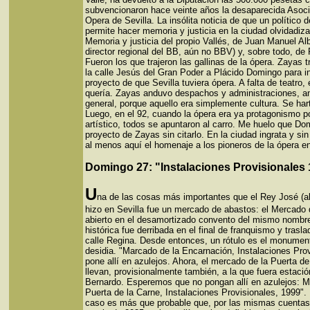
subvencionaron hace veinte años la desaparecida Asoci
Opera de Sevilla. La insólita noticia de que un político 
permite hacer memoria y justicia en la ciudad olvidadiza
Memoria y justicia del propio Vallés, de Juan Manuel A
director regional del BB, aún no BBV) y, sobre todo, de
Fueron los que trajeron las gallinas de la ópera. Zayas 
la calle Jesús del Gran Poder a Plácido Domingo para in
proyecto de que Sevilla tuviera ópera. A falta de teatro, 
quería. Zayas anduvo despachos y administraciones, an
general, porque aquello era simplemente cultura. Se har
Luego, en el 92, cuando la ópera era ya protagonismo po
artístico, todos se apuntaron al carro. Me huelo que Do
proyecto de Zayas sin citarlo. En la ciudad ingrata y s
al menos aquí el homenaje a los pioneros de la ópera en
Domingo 27: "Instalaciones Provisionales
U
na de las cosas más importantes que el Rey José (al
hizo en Sevilla fue un mercado de abastos: el Mercado 
abierto en el desamortizado convento del mismo nombre
histórica fue derribada en el final de franquismo y trasla
calle Regina. Desde entonces, un rótulo es el monument
desidia. "Marcado de la Encarnación, Instalaciones Prov
pone allí en azulejos. Ahora, el mercado de la Puerta de
llevan, provisionalmente también, a la que fuera estaci
Bernardo. Esperemos que no pongan allí en azulejos: M
Puerta de la Carne, Instalaciones Provisionales, 1999".
caso es más que probable que, por las mismas cuentas,