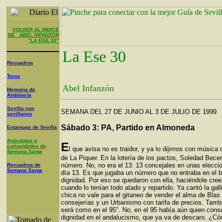
VOLVER AL INDICE
DE ABEL INFANZON
"LA ESE 30"
La Ese 30
Recuadros
Toros
Abel Infanzón
Memoria de
Andalucía
Sevilla con
SEMANA DEL 27 DE JUNIO AL 3 DE JULIO DE 1999
sevillanos
Sábado 3: PA, Partido en Almoneda
Estampas de Sevilla
Anécdotas y
E
curiosidades de
l que avisa no es traidor, y ya lo dijimos con música
Semana Santa
de La Piquer. En la lotería de los pactos, Soledad Bece
número. No, no era el 13: 13 concejales en unas elecci
Recuadros de
Semana Santa
día 13. Es que jugaba un número que no entraba en el b
dignidad. Por eso se quedaron con ella, haciéndole cre
cuando lo tenían todo atado y repartido. Ya cantó la ga
chica no vale para el gitaneo de vender el alma de Blas 
consejerías y un Urbanismo con tarifa de precios. Tambié
será como en el 95". No, en el 95 había aún quien con
dignidad en el andalucismo, que ya va de descaro. ¿C