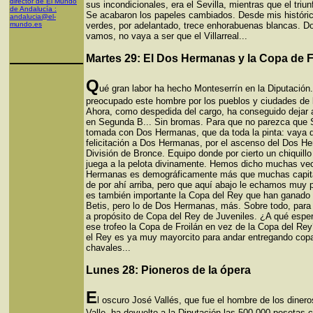
director de El Mundo
sus incondicionales, era el Sevilla, mientras que el triun
de Andalucía :
Se acabaron los papeles cambiados. Desde mis históric
andalucia@el-
mundo.es
verdes, por adelantado, trece enhorabuenas blancas. 
vamos, no vaya a ser que el Villarreal...
Martes 29: El Dos Hermanas y la Copa de F
Q
ué gran labor ha hecho Monteserrín en la Diputació
preocupado este hombre por los pueblos y ciudades de l
Ahora, como despedida del cargo, ha conseguido dejar
en Segunda B... Sin bromas. Para que no parezca que Se
tomada con Dos Hermanas, que da toda la pinta: vaya 
felicitación a Dos Hermanas, por el ascenso del Dos H
División de Bronce. Equipo donde por cierto un chiquillo
juega a la pelota divinamente. Hemos dicho muchas v
Hermanas es demográficamente más que muchas capita
de por ahí arriba, pero que aquí abajo le echamos muy 
es también importante la Copa del Rey que han ganado l
Betis, pero lo de Dos Hermanas, más. Sobre todo, par
a propósito de Copa del Rey de Juveniles. ¿A qué esper
ese trofeo la Copa de Froilán en vez de la Copa del Rey
el Rey es ya muy mayorcito para andar entregando copa
chavales...
Lunes 28: Pioneros de la ópera
E
l oscuro José Vallés, que fue el hombre de los dinero
Valle, ha devuelto a la Diputación las 500.000 pesetas 