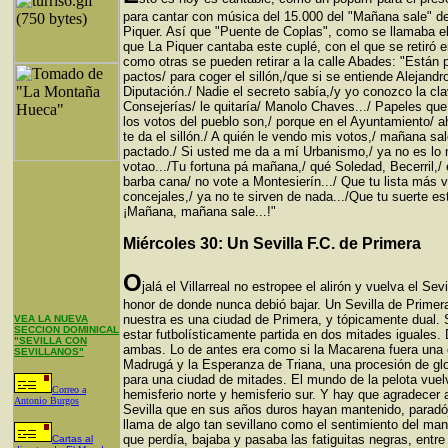
para cantar con música del 15.000 del "Mañana sale" 
Piquer. Así que "Puente de Coplas", como se llamaba e
que La Piquer cantaba este cuplé, con el que se retiró en
como otras se pueden retirar a la calle Abades: "Están 
pactos/ para coger el sillón,/que si se entiende Alejandr
Diputación./ Nadie el secreto sabía,/y yo conozco la cl
Consejerías/ le quitaría/ Manolo Chaves.../ Papeles que 
los votos del pueblo son,/ porque en el Ayuntamiento/ a
te da el sillón./ A quién le vendo mis votos,/ mañana sal
pactado./ Si usted me da a mí Urbanismo,/ ya no es lo 
votao.../Tu fortuna pá mañana,/ qué Soledad, Becerril,/ 
barba cana/ no vote a Montesierín.../ Que tu lista más v
concejales,/ ya no te sirven de nada.../Que tu suerte es
¡Mañana, mañana sale...!"
Miércoles 30: Un Sevilla F.C. de Primera
O
jalá el Villarreal no estropee el alirón y vuelva el Sevi
honor de donde nunca debió bajar. Un Sevilla de Primera
nuestra es una ciudad de Primera, y tópicamente dual. S
VEA LA NUEVA
SECCION DOMINICAL
estar futbolísticamente partida en dos mitades iguales.
"SEVILLA CON
ambas. Lo de antes era como si la Macarena fuera una 
SEVILLANOS"
Madrugá y la Esperanza de Triana, una procesión de glo
para una ciudad de mitades. El mundo de la pelota vuel
Correo a
hemisferio norte y hemisferio sur. Y hay que agradecer 
Antonio Burgos
Sevilla que en sus años duros hayan mantenido, paradó
llama de algo tan sevillano como el sentimiento del ma
que perdía, bajaba y pasaba las fatiguitas negras, entr
Cartas al