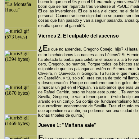
bueno lo que en el 95 y en el 91 era malo y viceversa? 
botín que se han repartido tras venderse al PSOE: med
El de las inversiones. El de la tela y el cazo, no el de l
personal. Cuando se tiene dignidad no se puede ser c
cosas que han pasado y van a seguir pasando, ahora qu
or.
resulta que es el ganad
Viernes 2: El culpable del ascenso
¿E
s que no aprendes, Gregorio Conejo, hijo? ¿Hasta
estar hinchándonos las narices a los béticos? Si Herm
ha afeitado la barba para celebrar el ascenso, a ti te va
cero, Gregorio, so mamón. Porque todos los béticos s
culpable de que los palanganas estén en Primera eres tú
Oliveira, ni Quevedo, ni Góngora. Tú fuiste el que marc
en Castellón, y tú, solo tú, eres causa de todo mi llant
y desesperación. Porque no conforme con los goles de C
a marcar un gol en el Pizjuán. Ya sabíamos que eras un 
de Rafael Carrión, pero no hasta este punto... Te vamos
Sevilla, Gregorio, te vas a tener que ir... (Esto lo dijo 
arando en un cortijo. Su cortijo del fundamentalismo fut
que erradicar urgentemente de Sevilla. Tras el triunfo e
que aprendieron a sufrir, no podemos ser una ciudad de
luchas tribales de quinta.)
Jueves 1: "Mañana sale"
E
sto es hoy es cantable, como un popurrí para el pres