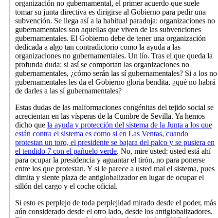
organización no gubernamental, el primer acuerdo que suele
tomar su junta directiva es dirigirse al Gobierno para pedir una
subvención. Se llega así a la habitual paradoja: organizaciones no
gubernamentales son aquellas que viven de las subvenciones
gubernamentales. El Gobierno debe de tener una organización
dedicada a algo tan contradictorio como la ayuda a las
organizaciones no gubernamentales. Un lío. Tras el que queda la
profunda duda: si así se comportan las organizaciones no
gubernamentales, ¿cómo serán las sí gubernamentales? Si a los no
gubernamentales les da el Gobierno gloria bendita, ¿qué no habrá
de darles a las sí gubernamentales?
Estas dudas de las malformaciones congénitas del tejido social se
acrecientan en las vísperas de la Cumbre de Sevilla. Ya hemos
dicho que
la ayuda y protección del sistema de la Junta a los que
están contra el sistema es como si en Las Ventas, cuando
protestan un toro, el presidente se bajara del palco y se pusiera en
el tendido 7 con el pañuelo verde
. No, mire usted: usted está ahí
para ocupar la presidencia y aguantar el tirón, no para ponerse
entre los que protestan. Y si le parece a usted mal el sistema, pues
dimita y siente plaza de antiglobalizador en lugar de ocupar el
sillón del cargo y el coche oficial.
Si esto es perplejo de toda perplejidad mirado desde el poder, más
aún considerado desde el otro lado, desde los antiglobalizadores.