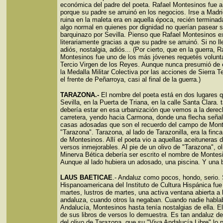
económica del padre del poeta. Rafael Montesinos fue a
porque su padre se arruinó en los negocios. Irse a Madri
ruina en la maleta era en aquella época, recién terminada
algo normal en quienes por dignidad no querían pasear 
barquinazo por Sevilla. Pienso que Rafael Montesinos e
literariamente gracias a que su padre se arruinó. Si no ll
adiós, nostalgia, adiós... (Por cierto, que en la guerra, R
Montesinos fue uno de los más jóvenes requetés volunta
Tercio Virgen de los Reyes. Aunque nunca presumió de e
la Medalla Militar Colectiva por las acciones de Sierra T
el frente de Peñarroya, casi al final de la guerra.)
TARAZONA.-
El nombre del poeta está en dos lugares q
Sevilla, en la Puerta de Triana, en la calle Santa Clara.
debería estar en esa urbanización que vemos a la derec
carretera, yendo hacia Carmona, donde una flecha seña
casas adosadas que son el recuerdo del campo de Mont
"Tarazona". Tarazona, al lado de Tarazonilla, era la finca
de Montesinos. Allí el poeta vio a aquellas aceituneras 
versos inmejorables. Al pie de un olivo de "Tarazona", ol
Minerva Bética debería ser escrito el nombre de Montes
Aunque al lado hubiera un adosado, una piscina. Y una 
LAUS BAETICAE
.- Andaluz como pocos, hondo, serio. 
Hispanoamericana del Instituto de Cultura Hispánica fu
martes, lustros de martes, una activa ventana abierta a 
andaluza, cuando otros la negaban. Cuando nadie habla
Andalucía, Montesinos hasta tenía nostalgias de ella. El
de sus libros de versos lo demuestra. Es tan andaluz de
del olivo de Tarazona, que su "Viva Andalucía Libre" lo 