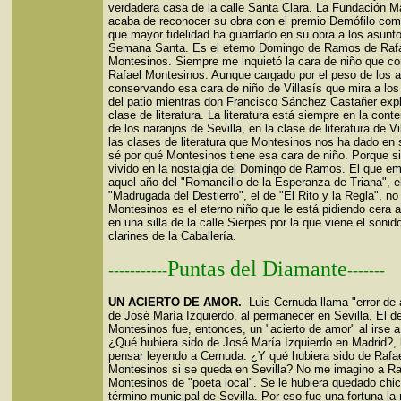
verdadera casa de la calle Santa Clara. La Fundación 
acaba de reconocer su obra con el premio Demófilo com
que mayor fidelidad ha guardado en su obra a los asunto
Semana Santa. Es el eterno Domingo de Ramos de Raf
Montesinos. Siempre me inquietó la cara de niño que c
Rafael Montesinos. Aunque cargado por el peso de los a
conservando esa cara de niño de Villasís que mira a los
del patio mientras don Francisco Sánchez Castañer expl
clase de literatura. La literatura está siempre en la con
de los naranjos de Sevilla, en la clase de literatura de Vi
las clases de literatura que Montesinos nos ha dado en 
sé por qué Montesinos tiene esa cara de niño. Porque s
vivido en la nostalgia del Domingo de Ramos. El que e
aquel año del "Romancillo de la Esperanza de Triana", el
"Madrugada del Destierro", el de "El Rito y la Regla", no
Montesinos es el eterno niño que le está pidiendo cera a
en una silla de la calle Sierpes por la que viene el sonid
clarines de la Caballería.
Puntas del Diamante
-----------
-------
UN ACIERTO DE AMOR.
- Luis Cernuda llama "error de
de José María Izquierdo, al permanecer en Sevilla. El d
Montesinos fue, entonces, un "acierto de amor" al irse a
¿Qué hubiera sido de José María Izquierdo en Madrid?,
pensar leyendo a Cernuda. ¿Y qué hubiera sido de Rafa
Montesinos si se queda en Sevilla? No me imagino a Ra
Montesinos de "poeta local". Se le hubiera quedado chic
término municipal de Sevilla. Por eso fue una fortuna la 