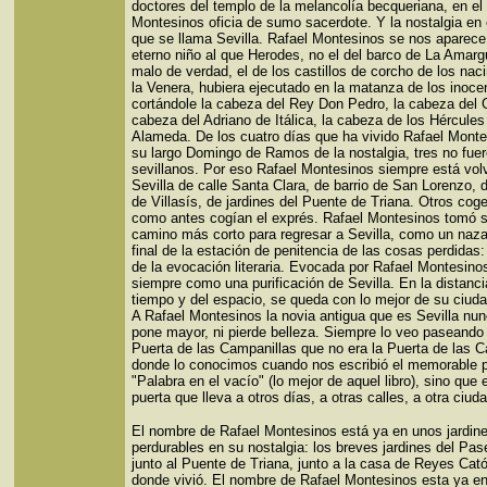
doctores del templo de la melancolía becqueriana, en el
Montesinos oficia de sumo sacerdote. Y la nostalgia en 
que se llama Sevilla. Rafael Montesinos se nos aparec
eterno niño al que Herodes, no el del barco de La Amargu
malo de verdad, el de los castillos de corcho de los nac
la Venera, hubiera ejecutado en la matanza de los inoce
cortándole la cabeza del Rey Don Pedro, la cabeza del Gir
cabeza del Adriano de Itálica, la cabeza de los Hércules
Alameda. De los cuatro días que ha vivido Rafael Mont
su largo Domingo de Ramos de la nostalgia, tres no fue
sevillanos. Por eso Rafael Montesinos siempre está vol
Sevilla de calle Santa Clara, de barrio de San Lorenzo, 
de Villasís, de jardines del Puente de Triana. Otros cog
como antes cogían el exprés. Rafael Montesinos tomó s
camino más corto para regresar a Sevilla, como un naza
final de la estación de penitencia de las cosas perdidas
de la evocación literaria. Evocada por Rafael Montesino
siempre como una purificación de Sevilla. En la distanci
tiempo y del espacio, se queda con lo mejor de su ciud
A Rafael Montesinos la novia antigua que es Sevilla nun
pone mayor, ni pierde belleza. Siempre lo veo paseando 
Puerta de las Campanillas que no era la Puerta de las 
donde lo conocimos cuando nos escribió el memorable p
"Palabra en el vacío" (lo mejor de aquel libro), sino que e
puerta que lleva a otros días, a otras calles, a otra ciuda
El nombre de Rafael Montesinos está ya en unos jardin
perdurables en su nostalgia: los breves jardines del Pa
junto al Puente de Triana, junto a la casa de Reyes Cató
donde vivió. El nombre de Rafael Montesinos esta ya e