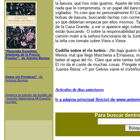
la basura, qué tíos más guarros. Aparte de total
nada que le comprometa, ni un papel del banco
vigilados. Yo creo que es personalmente El C
bolsas de basura, buscando fachas con coche 
yo que deberían empezar por ellos mismos. Ta
de la Casa Grande, a ver si aparece algo sobr
están buscando. O sobre la responsabilidad po
camión mató a la señora funcionaria de la Junt
la leña con tomate sobre Viera o Viese.
Codilla sobre el río turbio.
- ¡No baja guarro 
"Rapsodia Española:
Antología de la Poesía
Menos mal que llegó Marchena a Emasesa, ma
Popular", de Antonio Burgos
beber el agua del río. Claro que ante tantas tu
El río da el cante de muchas cosas. Póngale m
Juanita Reina: «Y por Gelves viene el río/teñío
Gatos sin Fronteras"
, de
Antonio Burgos
Articulos de días anteriores
Aparece la edición de bolsillo de
"Juanito Valderrama:Mi España
Ir a página principal (Inicio) de www.anto
querida"
Para buscar dentr