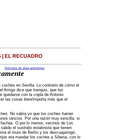
 | EL RECUADRO
Artículos de días anteriores
scamente
 coches en Sevilla. Lo contrario de cómo el
 el Amigo dice que tranquis, que los
 quedarse con la copla de Antonio
er las cosas bien/importa más que el
oches. No sabía yo que los coches fueran
nos rancios. Por una razón muy sencilla: si
n fachas. O por lo menos, vecinos de Los
lido el sustrato estalinista que tienen
ma el muro de Berlín y los descuajaringó,
rijos e
ra
mandar los coches a Siberia, con lo