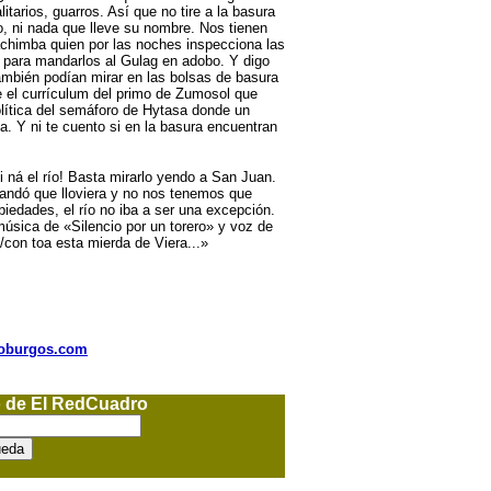
itarios, guarros. Así que no tire a la basura
, ni nada que lleve su nombre. Nos tienen
achimba quien por las noches inspecciona las
para mandarlos al Gulag en adobo. Y digo
mbién podían mirar en las bolsas de basura
e el currículum del primo de Zumosol que
lítica del semáforo de Hytasa donde un
a. Y ni te cuento si en la basura encuentran
ni ná el río! Basta mirarlo yendo a San Juan.
ndó que lloviera y no nos tenemos que
rbiedades, el río no iba a ser una excepción.
úsica de «Silencio por un torero» y voz de
/con toa esta mierda de Viera...»
nioburgos.com
o de El RedCuadro