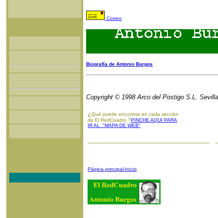
Correo
Biografía de Antonio Burgos
Copyright © 1998 Arco del Postigo S.L. Sevill
¿
Qué puede encontrar en cada sección
de El RedCuadro ?
PINCHE AQUI PARA
IR AL "MAPA DE WEB"
Página principal-Inicio