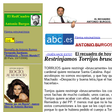
Página principal-Inicio
Página principal-Inicio
Correo
ANTONIO BURGOS
ABC
,
6
de
junio
de 200
8
Biografía de Antonio Burgos
Fernando Santiago:
El recuadro de hoy
¿QUIÉN HACE ESTO?
"Andalucía, ¿Tercer Mundo?"
Restrinjamos Torrijos bru
(El País, 10/7/2006)
TORRIJOS quiere restringir «bruscamente» los
cardenal quiere restaurar Santa Catalina. Aquí
arzobispos no somos escopetas, y que hay que
Machado: «Despacito y buena letra,/que el hac
hacerlas».
Torrijos quiere restringir «bruscamente» los c
unos fachas de mucho cuidado, unos carcas, u
Torrijos quiere acabar con ellos, señal que so
Remedios y del PP. Y menos mal que no le ha sa
"Rocìo, ay, mi Rocío", nuevo
estos comunistones a los que se les cayó enci
libro de Antonio Burgos
porque lo que le hubiera pedido el cuerpo a Tor