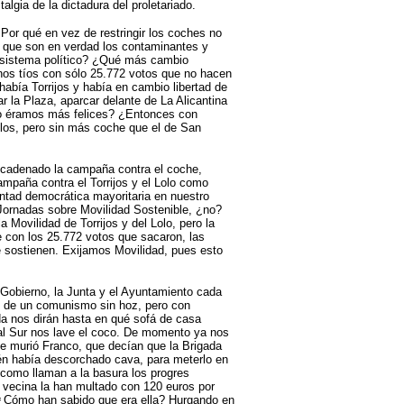
algia de la dictadura del proletariado.
Por qué en vez de restringir los coches no
os, que son en verdad los contaminantes y
osistema político? ¿Qué más cambio
os tíos con sólo 25.772 votos que no hacen
había Torrijos y había en cambio libertad de
r la Plaza, aparcar delante de La Alicantina
do éramos más felices? ¿Entonces con
Lolos, pero sin más coche que el de San
ncadenado la campaña contra el coche,
ampaña contra el Torrijos y el Lolo como
ntad democrática mayoritaria en nuestro
 Jornadas sobre Movilidad Sostenible, ¿no?
Movilidad de Torrijos y del Lolo, pero la
 con los 25.772 votos que sacaron, las
e sostienen. Exijamos Movilidad, pues esto
 Gobierno, la Junta y el Ayuntamiento cada
 de un comunismo sin hoz, pero con
da nos dirán hasta en qué sofá de casa
al Sur nos lave el coco. De momento ya nos
ue murió Franco, que decían que la Brigada
ién había descorchado cava, para meterlo en
 como llaman a la basura los progres
na vecina la han multado con 120 euros por
. ¿Cómo han sabido que era ella? Hurgando en