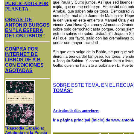
que Paula y Curro juntos. Así que sed buenos y
PUBLICADOS POR
mijita, que no me entere yo. Embestid con tod
PLANETA
Arrabal, que saben tela de toros. Demostrad 
nos dejéis mal ante Jaime de Marichalar. Repe
OBRAS DE
le den vela en este entierro a Manuel Orta y 
ANTONIO BURGOS
viendo Ana Rosa Quintana y Almudena Grandes
sobre todo derrochad casta porque, como siemp
EN "LA ESFERA
esto lo sabéis de sobra, estará allí Joaquín S
DE LOS LIBROS"
Así que, por favor, salid con las cremalleras 
cortar con mayor facilidad.
COMPRA POR
Sin que esto salga de la Bahía, sé por qué so
INTERNET DE
dieron la teórica del famoseo, los toros, viendo
LIBROS DE A.B.
a Joaquín Sabina. Y como Sabina faltó a lista, 
CON EDICIONES
Gallo: quien no ha visto a Sabina en El Puerto
AGOTADAS
SOBRE ESTE TEMA, EN EL RECU
TOMÁS"
Articulos de días anteriores
Ir a página principal (Inicio) de www.anto
"Rapsodia Española:
Antología de la Poesía