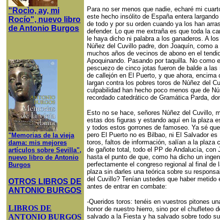
Para no ser menos que nadie, echaré mi cuart
"Rocìo, ay, mi
este hecho insólito de España entera largando
Rocío", nuevo libro
de todo y por su orden cuando ya los han arras
de Antonio Burgos
defender. Lo que me extraña es que toda la car
le haya dicho ni palabra a los ganaderos. A l
Núñez del Cuvillo padre, don Joaquín, como a N
muchos años de vecinos de abono en el tendid
Apoquinando. Pasando por taquilla. No como e
pescuezo de cinco jotas fueron de balde a las 
de callejón en El Puerto, y que ahora, encima
largan contra los pobres toros de Núñez del Cu
culpabilidad han hecho poco menos que de Núñ
recordado catedrático de Gramática Parda, don
Esto no se hace, señores Núñez del Cuvillo, m
estas dos figuras y estando aquí en la plaza es
y todos estos gorrones de famoseo. Ya sé que
pero El Puerto no es Bilbao, ni El Salvador e
"Memorias de la vieja
toros, faltos de información, salían a la plaza 
dama: mis mejores
de gañote total, todo el PP de Andalucía, con
artículos sobre Sevilla",
hasta el punto de que, como ha dicho un ingen
nuevo libro de Antonio
perfectamente el congreso regional al final de 
Burgos
plaza sin darles una teórica sobre su responsa
del Cuvillo? Tenían ustedes que haber metido e
OTROS LIBROS DE
antes de entrar en combate:
ANTONIO BURGOS
-Queridos toros: tenéis en vuestros pitones un
LIBROS DE
honor de nuestro hierro, sino por el chufleteo 
ANTONIO BURGOS
salvado a la Fiesta y ha salvado sobre todo su