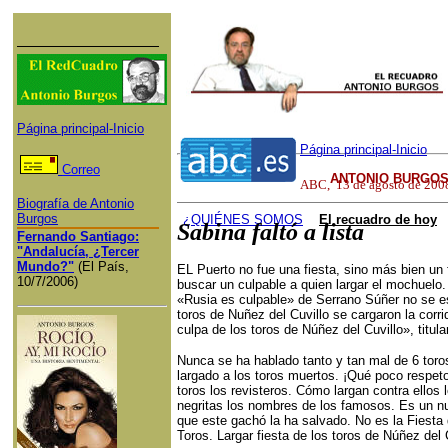
Página principal-Inicio
Página principal-Inicio
Correo
ANTONIO BURGOS
ABC
,
13
de
agosto
de 200
Biografía de Antonio
Burgos
¿QUI
ÉNES SOMOS
El recuadro de hoy
Sabina faltó a lista
Fernando Santiago:
"Andalucía, ¿Tercer
Mundo?"
(El País,
EL Puerto no fue una fiesta, sino más bien un 
10/7/2006)
buscar un culpable a quien largar el mochuelo.
«Rusia es culpable» de Serrano Súñer no se 
toros de Nuñez del Cuvillo se cargaron la corr
culpa de los toros de Núñez del Cuvillo», titula
Nunca se ha hablado tanto y tan mal de 6 toro
largado a los toros muertos. ¡Qué poco respeto
toros los revisteros. Cómo largan contra ellos
negritas los nombres de los famosos. Es un n
que este gachó la ha salvado. No es la Fiesta 
Toros. Largar fiesta de los toros de Núñez del 