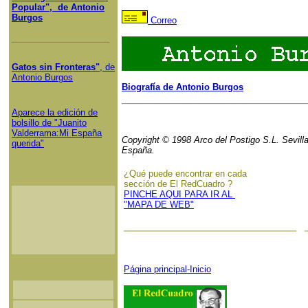
Popular", de Antonio
Burgos
Correo
Gatos sin Fronteras"
, de
Antonio Burgos
Biografía de Antonio Burgos
Aparece la edición de
bolsillo de "Juanito
Valderrama:Mi España
Copyright © 1998 Arco del Postigo S.L. Sevilla
querida"
España.
¿Qué puede encontrar en cada
sección de El RedCuadro ?
PINCHE AQUI PARA IR AL
"MAPA DE WEB"
Página principal-Inicio