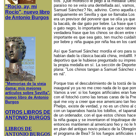
"Rocìo, ay, mi
Rocío", nuevo libro
de Antonio Burgos
Así que Samuel Sánchez mordía el oro para sab
habían dado la clásica bacalá china, imitalllll.
deportivo que le hubiese preguntado su impresió
la propia medalla en sí. La sección de Deportes
plana: "Los chinos tangan a Samuel Sánchez c
es ná".
Porque tras el descubrimiento de la tostá de las tomaduras de pelo de la ceremonia inaugural yo ya no me creo nada de lo que ponen por televisión de la Olimpiada de Pekín. Vamos a ver: si los fuegos artificiales eran fuegos artificiales propiamente dichos, fingidos con el fotochó como las tersas caras de la Preysler o de Tita Cervera en el "Hola", ¿por qué
"Memorias de la vieja
dama: mis mejores
artículos sobre Sevilla",
nuevo libro de Antonio
Burgos
OTROS LIBROS DE
ANTONIO BURGOS
LIBROS DE
ANTONIO BURGOS