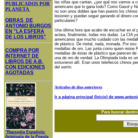
PUBLICADOS POR
PLANETA
OBRAS DE
ANTONIO BURGOS
Una última hora que acabo de escuchar en el programa de deportes de Onda Macuto me aclara, finalmente, todas mis dudas. La CIA ya ha descubierto la tostá y ha advertido a los americanos que mucho cuidado con las medallas de oro, que ni son de oro ni ná, que son de plástico. De metal, nada, monada. Por eso Michael Phelps está ganando tantas medallas de
EN "LA ESFERA
DE LOS LIBROS"
COMPRA POR
INTERNET DE
LIBROS DE A.B.
CON EDICIONES
AGOTADAS
Articulos de días anteriores
Ir a página principal (Inicio) de www.anto
Para buscar dentr
"Rapsodia Española:
Antología de la Poesía