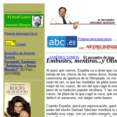
Página principal-Inicio
Página principal-Inicio
Correo
ANTONIO BURGOS
ABC
,
15
de
agosto
de 200
Biografía de Antonio
Burgos
¿QUI
ÉNES SOMOS
El recuadro de hoy
Embustes, mentiras...y Ol
Fernando Santiago:
"Andalucía, ¿Tercer
Mundo?"
(El País,
Al paso que vamos, España va a tener que conseguir las medallas no en Pekín, sino en la tienda de los chinos de los veinte duros. Aunque visto lo visto de las falsías de la ceremonia de apertura de la Olimpiada, no me fío yo mucho de que las medallas de oro sean de oro, ni que las medallas de p
10/7/2006)
Cuando España, quizá por equivocación, ganó oro en ciclismo, nos sorprendió que en el podio del triunfo Samuel Sánchez mordiera la medalla que le acababan de imponer. Una medalla muy vieja, con un cordón renegrío, que apenas se ve la cara de chinos de aquellos tíos. ¡Qué mordisco le pegó a la medalla! Desde el mordisco de Eva a la manzana en el paraíso no 