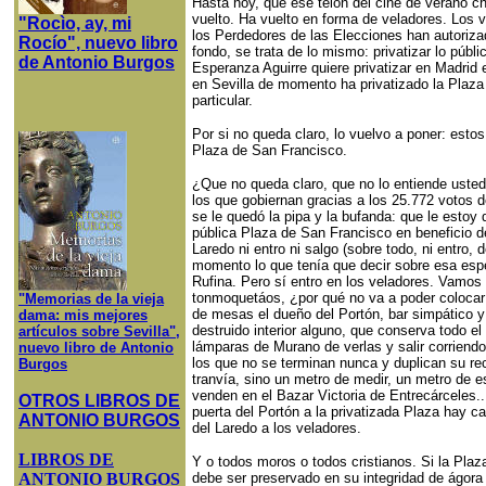
Hasta hoy, que ese telón del cine de verano 
vuelto. Ha vuelto en forma de veladores. Los 
"Rocìo, ay, mi
los Perdedores de las Elecciones han autoriza
Rocío", nuevo libro
fondo, se trata de lo mismo: privatizar lo públ
de Antonio Burgos
Esperanza Aguirre quiere privatizar en Madrid 
en Sevilla de momento ha privatizado la Plaza
particular.
Por si no queda claro, lo vuelvo a poner: esto
Plaza de San Francisco.
¿Que no queda claro, que no lo entiende usted
los que gobiernan gracias a los 25.772 votos 
se le quedó la pipa y la bufanda: que le estoy 
pública Plaza de San Francisco en beneficio de
Laredo ni entro ni salgo (sobre todo, ni entro, 
momento lo que tenía que decir sobre esa esp
Rufina. Pero sí entro en los veladores. Vamos 
tonmoquetáos, ¿por qué no va a poder colocar
"Memorias de la vieja
de mesas el dueño del Portón, bar simpático y
dama: mis mejores
destruido interior alguno, que conserva todo el
artículos sobre Sevilla",
lámparas de Murano de verlas y salir corrien
nuevo libro de Antonio
los que no se terminan nunca y duplican su reco
Burgos
tranvía, sino un metro de medir, un metro de 
venden en el Bazar Victoria de Entrecárceles.
OTROS LIBROS DE
puerta del Portón a la privatizada Plaza hay c
ANTONIO BURGOS
del Laredo a los veladores.
LIBROS DE
Y o todos moros o todos cristianos. Si la Pla
ANTONIO BURGOS
debe ser preservado en su integridad de ágora 