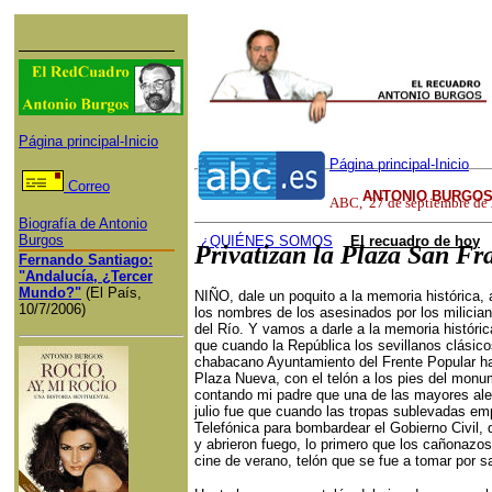
Página principal-Inicio
Página principal-Inicio
Correo
ANTONIO BURGOS
ABC
,
27
de
septiembre
de 
Biografía de Antonio
Burgos
¿QUI
ÉNES SOMOS
El recuadro de hoy
Privatizan la Plaza San Fr
Fernando Santiago:
"Andalucía, ¿Tercer
Mundo?"
(El País,
NIÑO, dale un poquito a la memoria histórica,
10/7/2006)
los nombres de los asesinados por los milician
del Río. Y vamos a darle a la memoria histór
que cuando la República los sevillanos clásic
chabacano Ayuntamiento del Frente Popular ha
Plaza Nueva, con el telón a los pies del mon
contando mi padre que una de las mayores aleg
julio fue que cuando las tropas sublevadas emp
Telefónica para bombardear el Gobierno Civil, q
y abrieron fuego, lo primero que los cañonazos 
cine de verano, telón que se fue a tomar por s