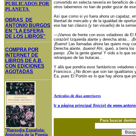
convertido en selecta nevería en beneficio de 
PUBLICADOS POR
otros taberneros no han de poder gozar de ese 
PLANETA
Así que como si yo fuera ahora un capataz, en
OBRAS DE
libertad de mercado y de la igualdad de oportu
ANTONIO BURGOS
ese bar tan clásico (y tan visueño) de la semie
EN "LA ESFERA
—¡Vamos de frente con esos veladores de El P
DE LOS LIBROS"
corazón! Izquierda alante y derecha atrás... ¡
¡Bueno! Las llamadas ahora las quiero muy cor
Derecha alante, ¡bueno! Ahí, queó, a tierra lo
COMPRA POR
parejo. ¡Óle la gente güena! Y oído a lo que 
INTERNET DE
retranqueo de las butacas...
LIBROS DE A.B.
CON EDICIONES
Y allá que pondría esos fantásticos veladores 
AGOTADAS
Francisco. ¿No dicen que son tan igualitarios
Ea, pues El Portón es lo que hay ahora que pr
Articulos de días anteriores
Ir a página principal (Inicio) de www.anto
Para buscar dentr
"Rapsodia Española:
Antología de la Poesía