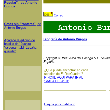
Popular", de Antonio
Burgos
Correo
Gatos sin Fronteras"
, de
Antonio Burgos
Biografía de Antonio Burgos
Aparece la edición de
bolsillo de "Juanito
Valderrama:Mi España
querida"
Copyright © 1998 Arco del Postigo S.L. Sevilla
España.
¿Qué puede encontrar en cada
sección de El RedCuadro ?
PINCHE AQUI PARA IR AL
"MAPA DE WEB"
Página principal-Inicio