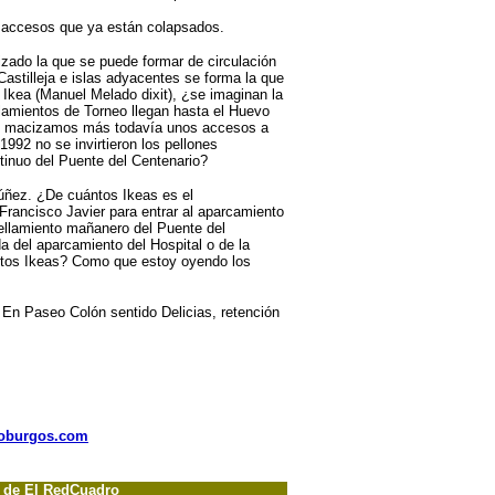
s accesos que ya están colapsados.
zado la que se puede formar de circulación
Castilleja e islas adyacentes se forma la que
Ikea (Manuel Melado dixit), ¿se imaginan la
ellamientos de Torneo llegan hasta el Huevo
si macizamos más todavía unos accesos a
992 no se invirtieron los pellones
tinuo del Puente del Centenario?
úñez. ¿De cuántos Ikeas es el
Francisco Javier para entrar al aparcamiento
ellamiento mañanero del Puente del
a del aparcamiento del Hospital o de la
ántos Ikeas? Como que estoy oyendo los
 En Paseo Colón sentido Delicias, retención
nioburgos.com
o de El RedCuadro