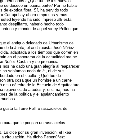
ego derribados? ¿Qué fue de los huevos
ue se desecó en buena parte? Por no hablar
s de exótica flora. Sí, ha servido todo
n La Cartuja hay ahora empresas y más
sted leyendo ha sido impreso allí esta
nto despilfarro, haberlo hecho todo
l ordeno y mando de aquel virrey Pellón que
que el antiguo delegado de Urbanismo del
o de la Junta, el andalucista José Núñez
dida, adaptada a los tiempos que corren en
stain en el panorama de la actualidad me he
osé Núñez Castain y se pronuncia
nos ha dado una gran alegría al reaparecer
 no sabíamos nada de él, ni de sus
 bordado en el cuello. ¿Qué fue de
on otra cosa que un hombre a un carné
ió a su cátedra de la Escuela de Arquitectura
ha rejuvenecido a todos y, encima, nos ha
res de la política y el apalancamiento
n muchos.
gusta la Torre Pelli o rascacielos de
mo para que le pongan un rascacielos.
. Lo dice por su gran invención: el Ikea
la circulación. Ha dicho Pepenúñez: