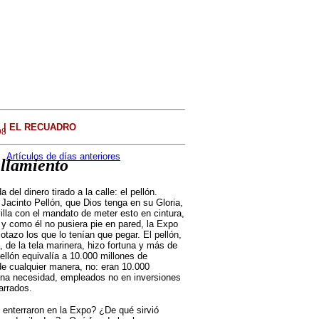
 | EL RECUADRO
0
8
Artículos de días anteriores
ellamiento
l dinero tirado a la calle: el pellón.
Jacinto Pellón, que Dios tenga en su Gloria,
illa con el mandato de meter esto en cintura,
 y como él no pusiera pie en pared, la Expo
otazo los que lo tenían que pegar. El pellón,
 de la tela marinera, hizo fortuna y más de
ellón equivalía a 10.000 millones de
e cualquier manera, no: eran 10.000
nguna necesidad, empleados no en inversiones
arrados.
 enterraron en la Expo? ¿De qué sirvió