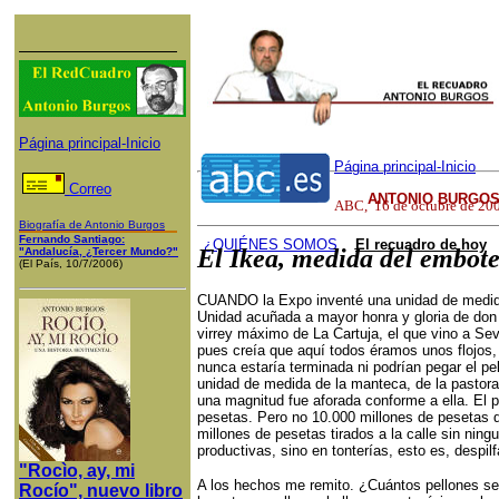
Página principal-Inicio
Página principal-Inicio
Correo
ANTONIO BURGOS
ABC
,
16
de
octubre
de 20
Biografía de Antonio Burgos
Fernando Santiago:
¿QUI
ÉNES SOMOS
El recuadro de hoy
El Ikea, medida del embot
"Andalucía, ¿Tercer Mundo?"
(El País, 10/7/2006)
CUANDO la Expo inventé una unidad de medida de
Unidad acuñada a mayor honra y gloria de don 
virrey máximo de La Cartuja, el que vino a Sev
pues creía que aquí todos éramos unos flojos,
nunca estaría terminada ni podrían pegar el pel
unidad de medida de la manteca, de la pastora,
una magnitud fue aforada conforme a ella. El p
pesetas. Pero no 10.000 millones de pesetas d
millones de pesetas tirados a la calle sin ni
productivas, sino en tonterías, esto es, despilf
"Rocìo, ay, mi
A los hechos me remito. ¿Cuántos pellones se
Rocío", nuevo libro