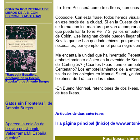
-La Torre Pelli será como tres Ikeas, con uno
COMPRA POR INTERNET DE
LIBROS DE A.B. CON
EDICIONES AGOTADAS
Oooooole. Con esta frase, todos hemos visuali
en ese borde de la ciudad. Si en la Cuesta de 
se forma con los manitas que van a comprar a 
que puede liar la Torre Pelli? Si ya los embot
de Colón, ¿se imaginan dónde pueden llegar 
Sevilla que se han quedado chicos, porque en 1
necesarios, por ejemplo, en el punto negro con
Me encanta la unidad que ha inventado Pepen
embotellamiento clásico en la avenida de San 
del Cortinglés? ¿Cuántos Ikeas tiene el embot
Centenario? Los embotellamientos de la entrad
salida de los colegios en Manuel Siurot, ¿cu
"Rapsodia Española:
Antología de la Poesía
boletines de Tráfico en las radios:
Popular", de Antonio Burgos
-En Bueno Monreal, retenciones de dos Ikeas.
de tres Ikeas.
Gatos sin Fronteras"
, de
Antonio Burgos
Articulos de días anteriores
Ir a página principal (Inicio) de www.anto
Aparece la edición de
bolsillo de "Juanito
Valderrama:Mi España
querida"
Para buscar dentr