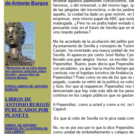
levantar aquellos pabellones costosísimos, lu
de Antonio Burgos
famosos, o del monorraíl, o del mismo lago, q
de las pérgolas del microclima, o de los jardine
aquello, la ciudad ha dado un gran estirón, e
empresas, este mismo papel de ABC que está u
madrugada. ¿Pero no se podía haber evitado ta
pensando más en el futuro de Sevilla que en e
vino tirando pellones?
Me he acordado de la acuñación del pellón por
Ayuntamiento de Sevilla y consejero de Turism
Castain, ha inventado una nueva unidad de me
Sevilla. Al aparecer por cierto José Núñez Ca
llevado una gran alegría. Inciso: se escribe J
Pepenúñez. Bueno, pues decía que Pepenúñez 
"Memorias de la vieja dama:
con picadores, ya que hacía mucho tiempo que
mis mejores artículos sobre
camisas con el logotipo turístico de Andalucía
Sevilla", nuevo libro de
Pepenúñez? Pues como no era de los que no s
Antonio Burgos
pegado, cuando se retiró de la política se volv
y listo. Así que al reaparecer, Pepenúñez nos 
OTROS LIBROS DE ANTONIO
BURGOS
demostrado que hay vida más allá de los peseb
continuo en los cargos públicos que se gasta
LIBROS DE
ANTONIO BURGOS
A Pepenúñez, como a usted y como a mí, no le 
Cajasol.
PUBLICADOS POR
PLANETA
-Es que al cielo de Sevilla no le pica nada co
OBRAS DE ANTONIO
No, no es por eso por lo que lo dice Pepenúñez
BURGOS EN "LA ESFERA DE
como unidad de embotellamiento y colapso de 
LOS LIBROS"