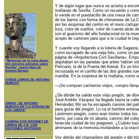
Y de algún lugar que nunca se acierta a encontr
mañanas de Sevilla. Como un recuerdo o como u
lo vende en el puestecillo de una mesa de ca
de los barros con forma de chimeneas de La Ca
por las esquinas del centro es el novio cartujan
loza, color de sueños, color de cuenta atrás de
son el guarismo del año fundacional en la mue
acopio de cartones para que a la ciudad le toq
Y cuando voy llegando a la lotería de Sagasta,
como escapado de una vieja foto, como un pers
página de «Arquitectura Civil Sevillana». Empuj
"Memorias de la vieja dama:
alquilaban en las paradas que antes habían sid
mis mejores artículos sobre
Pelícano, la de la Puerta del Arenal. Es un tri
Sevilla", nuevo libro de
Antonio Burgos
incrustada en el carrillo de las dos grandes 
manillar. En la sorpresa de la mañana, como un
OTROS LIBROS DE ANTONIO
BURGOS
—¡Se compran cacharros viejos, compro lámpa
¿De dónde ha salido este viejo pregón, de dón
José Andrés Vázquez ha llegado hasta la call
OBRAS DE ANTONIO
Hernández Mir se ha escapado camino del patio
BURGOS EN "LA ESFERA DE
para gozar del pregón. Lo va el hombre enton
LOS LIBROS"
Lastimero pregón, como eran tristes todos lo
barrio, por casa de mi abuela, camino del cole
COMPRA POR INTERNET DE
fenecida ciudad de los pregones. ¿Cuánto ha
LIBROS DE A.B. CON
alminares de la memoria invitándote a la oraci
EDICIONES AGOTADAS
Voy detrás del chamarilero del pregón y del tr