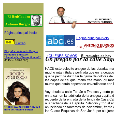
Página principal-Inicio
Página principal-Inicio
Correo
ANTONIO BURGOS
ABC
,
31 de
octubre
de 20
Biografía de Antonio Burgos
Fernando Santiago:
¿QUI
ÉNES SOMOS
El recuadro de hoy
Un pregón por la calle Sag
"Andalucía, ¿Tercer Mundo?"
(El País, 10/7/2006)
HACE este solecito antiguo de las doradas ma
mucho más nítida y perfilada que en la cegado
que te permite disfrutar la gama de colores de 
las capas de cal que, mano tras mano, grumo
muros que están esperando enverdinarse con la
Voy desde la calle Tetuán a Francos y corto por
en la cal, en la ladrillería de la antigua capilla
recuerdo de la entrada de la fonda de Casa Calv
a la fachada de la Capillita. Silencio y frío al 
anunciando crisantemos de noviembre, frente a 
"Rocìo, ay, mi Rocío", nuevo
libro de Antonio Burgos
las Cuatro Esquinas de San José, por allí jumea