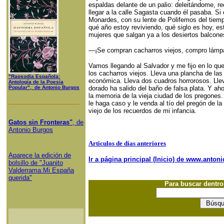
espaldas delante de un palio: deleitándome, r
llegar a la calle Sagasta cuando él pasaba. Si e
Monardes, con su lente de Polifemos del tiempo
qué año estoy reviviendo, qué siglo es hoy, es
mujeres que salgan ya a los desiertos balcon
—¡Se compran cacharros viejos, compro lámpa
Vamos llegando al Salvador y me fijo en lo que d
los cacharros viejos. Lleva una plancha de la
"Rapsodia Española:
económica. Lleva dos cuadros horrorosos. Lle
Antología de la Poesía
Popular", de Antonio Burgos
dorado ha salido del baño de falsa plata. Y ah
la memoria de la vieja ciudad de los pregones
le haga caso y le venda al tío del pregón de la
viejo de los recuerdos de mi infancia.
Gatos sin Fronteras"
, de
Antonio Burgos
Articulos de días anteriores
Aparece la edición de
Ir a página principal (Inicio) de www.anto
bolsillo de "Juanito
Valderrama:Mi España
querida"
Para buscar dentr