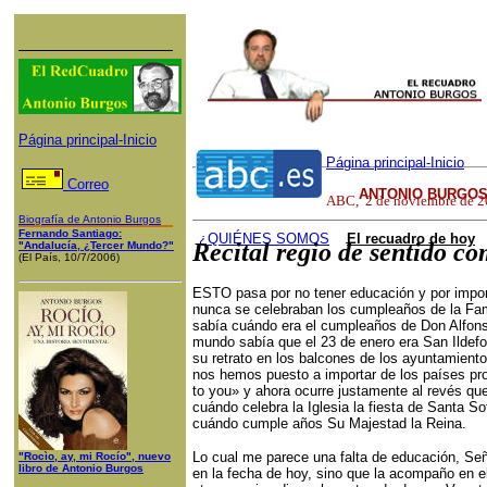
Página principal-Inicio
Página principal-Inicio
Correo
ANTONIO BURGOS
ABC
,
2 de noviembre de 
Biografía de Antonio Burgos
Fernando Santiago:
¿QUI
ÉNES SOMOS
El recuadro de hoy
Recital regio de sentido c
"Andalucía, ¿Tercer Mundo?"
(El País, 10/7/2006)
ESTO pasa por no tener educación y por impo
nunca se celebraban los cumpleaños de la Fami
sabía cuándo era el cumpleaños de Don Alfonso 
mundo sabía que el 23 de enero era San Ildefo
su retrato en los balcones de los ayuntamientos
nos hemos puesto a importar de los países pro
to you» y ahora ocurre justamente al revés qu
cuándo celebra la Iglesia la fiesta de Santa S
cuándo cumple años Su Majestad la Reina.
Lo cual me parece una falta de educación, Señ
"Rocìo, ay, mi Rocío", nuevo
libro de Antonio Burgos
en la fecha de hoy, sino que la acompaño en el