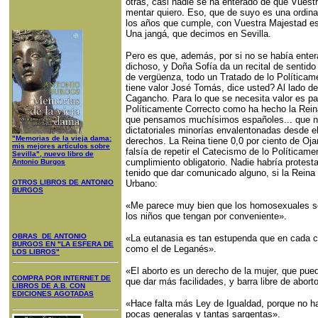
otras, casi nadie se ha enterado de que Vuest
mentar quiero. Eso, que de suyo es una ordinar
los años que cumple, con Vuestra Majestad es
Una jangá, que decimos en Sevilla.
Pero es que, además, por si no se había entera
dichoso, y Doña Sofía da un recital de sentido
de vergüenza, todo un Tratado de lo Políticam
tiene valor José Tomás, dice usted? Al lado d
Cagancho. Para lo que se necesita valor es para
Políticamente Correcto como ha hecho la Reina
que pensamos muchísimos españoles... que no
dictatoriales minorías envalentonadas desde el
"Memorias de la vieja dama:
derechos. La Reina tiene 0,0 por ciento de Oj
mis mejores artículos sobre
falsía de repetir el Catecismo de lo Política
Sevilla", nuevo libro de
cumplimiento obligatorio. Nadie habría protes
Antonio Burgos
tenido que dar comunicado alguno, si la Reina 
OTROS LIBROS DE ANTONIO
Urbano:
BURGOS
«Me parece muy bien que los homosexuales s
los niños que tengan por conveniente».
OBRAS DE ANTONIO
«La eutanasia es tan estupenda que en cada c
BURGOS EN "LA ESFERA DE
como el de Leganés».
LOS LIBROS"
«El aborto es un derecho de la mujer, que pue
COMPRA POR INTERNET DE
que dar más facilidades, y barra libre de abort
LIBROS DE A.B. CON
EDICIONES AGOTADAS
«Hace falta más Ley de Igualdad, porque no ha
pocas generalas y tantas sargentas».