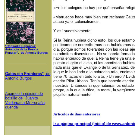
«En los colegios no hay por qué enseñar religió
«Marruecos hace muy bien con reclamar Ceuta 
acabó ya el colonialismo».
Y así sucesivamente.
Si la Reina hubiera dicho esto, los que estam
políticamente correctísímas nos hubiéramos c
"Rapsodia Española:
día, porque somos tolerantes con las ideas aje
Antología de la Poesía
Popular", de Antonio Burgos
no admiten disensiones. No se habría formado 
habría enterado de que la Reina tiene ya una 
puesto el grito el cielo, ni las abortistas hub
nada más que el Evangelio de la Sensatez, de
la que le han liado a la pobrecita mía, encim
Gatos sin Fronteras"
, de
tiene 70 tacos en todo lo alto. ¿Un error? Evi
Antonio Burgos
escrito Pilar Urbano. Tenía que haberlo escrito
nuestros. Entonces sí que hubiéramos estado 
progre, a la que la ética, la moral, la vergüenz
Aparece la edición de
piquillo, naturalmente.
bolsillo de "Juanito
Valderrama:Mi España
querida"
Articulos de días anteriores
Ir a página principal (Inicio) de www.anto