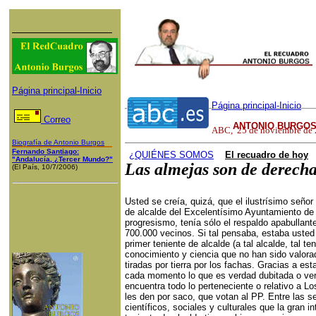
Página principal-Inicio
Página principal-Inicio
Correo
ANTONIO BURGOS
ABC
,
25 de noviembre de
Biografía de Antonio Burgos
Fernando Santiago:
¿QUI
ÉNES SOMOS
El recuadro de hoy
"Andalucía, ¿Tercer Mundo?"
Las almejas son de derech
(El País, 10/7/2006)
Usted se creía, quizá, que el ilustrísimo señor
de alcalde del Excelentísimo Ayuntamiento de S
progresismo, tenía sólo el respaldo apabullan
700.000 vecinos. Si tal pensaba, estaba usted
primer teniente de alcalde (a tal alcalde, tal te
conocimiento y ciencia que no han sido valor
tiradas por tierra por los fachas. Gracias a es
cada momento lo que es verdad dubitada o ver
encuentra todo lo perteneciente o relativo a L
les den por saco, que votan al PP. Entre las 
científicos, sociales y culturales que la gran in