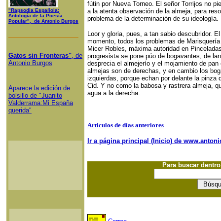
fútin por Nueva Torneo. El señor Torrijos no pi
"Rapsodia Española:
a la atenta observación de la almeja, para res
Antología de la Poesía
problema de la determinación de su ideología.
Popular", de Antonio Burgos
Loor y gloria, pues, a tan sabio descubridor. El
momento, todos los problemas de Marisquería 
Micer Robles, máxima autoridad en Pinceladas,
Gatos sin Fronteras"
, de
progresista se pone púo de bogavantes, de lan
Antonio Burgos
desprecia el almejerío y el mojamiento de pan
almejas son de derechas, y en cambio los bog
izquierdas, porque echan por delante la pinza 
Cid. Y no como la babosa y rastrera almeja, qu
Aparece la edición de
agua a la derecha.
bolsillo de "Juanito
Valderrama:Mi España
querida"
Articulos de días anteriores
Ir a página principal (Inicio) de www.anto
Para buscar dentr