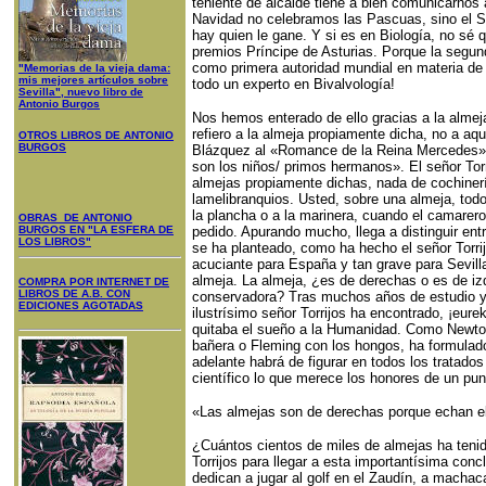
teniente de alcalde tiene a bien comunicarnos 
Navidad no celebramos las Pascuas, sino el So
hay quien le gane. Y si es en Biología, no sé
premios Príncipe de Asturias. Porque la segun
como primera autoridad mundial en materia de a
"Memorias de la vieja dama:
mis mejores artículos sobre
todo un experto en Bivalvología!
Sevilla", nuevo libro de
Antonio Burgos
Nos hemos enterado de ello gracias a la almej
refiero a la almeja propiamente dicha, no a aqu
OTROS LIBROS DE ANTONIO
BURGOS
Blázquez al «Romance de la Reina Mercedes»:
son los niños/ primos hermanos». El señor To
almejas propiamente dichas, nada de cochinería
lamelibranquios. Usted, sobre una almeja, todo 
la plancha o a la marinera, cuando el camarero
OBRAS DE ANTONIO
BURGOS EN "LA ESFERA DE
pedido. Apurando mucho, llega a distinguir entre
LOS LIBROS"
se ha planteado, como ha hecho el señor Torrij
acuciante para España y tan grave para Sevilla
almeja. La almeja, ¿es de derechas o es de iz
COMPRA POR INTERNET DE
LIBROS DE A.B. CON
conservadora? Tras muchos años de estudio y
EDICIONES AGOTADAS
ilustrísimo señor Torrijos ha encontrado, ¡eure
quitaba el sueño a la Humanidad. Como Newto
bañera o Fleming con los hongos, ha formulado 
adelante habrá de figurar en todos los tratado
científico lo que merece los honores de un pun
«Las almejas son de derechas porque echan el 
¿Cuántos cientos de miles de almejas ha tenid
Torrijos para llegar a esta importantísima conc
dedican a jugar al golf en el Zaudín, a machac