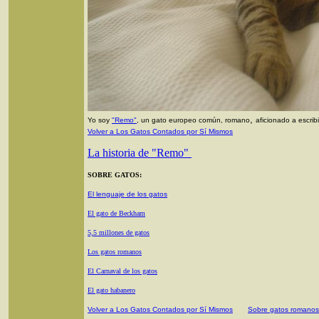
,
Yo soy
"Remo"
, un gato europeo común, romano
aficionado a escri
Volver a Los Gatos Contados por Sí Mismos
La historia de "Remo"
SOBRE GATOS:
El lenguaje de los gatos
El gato de Beckham
5,5 millones de gatos
Los gatos romanos
El Carnaval de los gatos
El gato habanero
Volver a Los Gatos Contados por Sí Mismos
Sobre gatos romanos