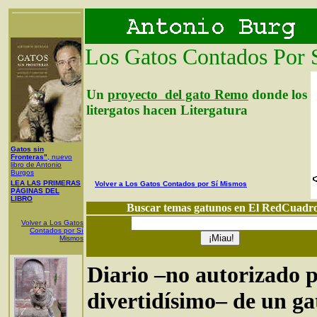
Los Gatos Contados Por 
Un
proyecto del gato Remo
donde los
litergatos hacen Litergatura
Gatos sin
Fronteras"
, nuevo
libro de Antonio
Burgos
LEA LAS PRIMERAS
Volver a Los Gatos Contados por Sí Mismos
PÁGINAS DEL
LIBRO
Buscar temas gatunos en El RedCuadr
Volver a Los Gatos
Contados por Sí
Mismos
Diario –no autorizado 
divertidísimo– de un ga