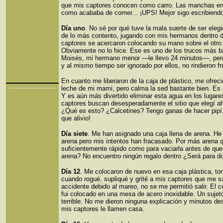
que mis captores conocen como carro. Las manchas en 
como acababa de comer... ¡UPS! Mejor sigo escribiend
Día uno
. No sé por qué tuve la mala suerte de ser eleg
de lo más contento, jugando con mis hermanos dentro d
captores se acercaron colocando su mano sobre el otro l
Obviamente no lo hice. Ese es uno de los trucos más baj
Moisés, mi hermano menor —le llevo 24 minutos—, pero
y al mismo tiempo ser ignorado por ellos, no rindieron fr
En cuanto me liberaron de la caja de plástico, me ofrec
leche de mi mami, pero calma la sed bastante bien. Es d
Y es aún más divertido eliminar esta agua en los lugar
captores buscan desesperadamente el sitio que elegí ah
¿Qué es esto? ¿Calcetines? Tengo ganas de hacer pipí.
que alivio!
Día siete
. Me han asignado una caja llena de arena. H
arena pero mis intentos han fracasado. Por más arena qu
suficientemente rápido como para vaciarla antes de que
arena? No encuentro ningún regalo dentro ¿Será para d
Día 12
. Me colocaron de nuevo en esa caja plástica, to
cuando rogué, supliqué y grité a mis captores que me s
accidente debido al mareo, no se me permitió salir. El
fui colocado en una mesa de acero inoxidable. Un sujet
terrible. No me dieron ninguna explicación y minutos 
mis captores le llamen casa.