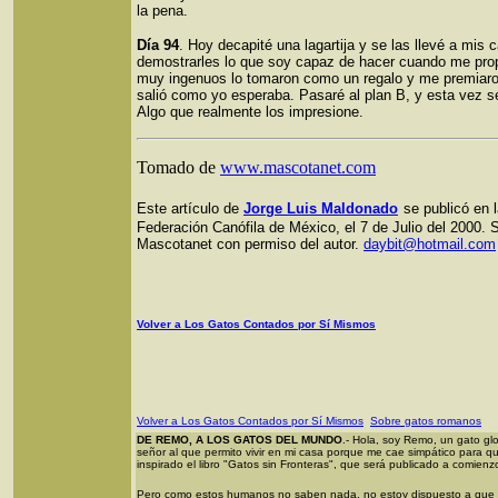
la pena.
Día 94
. Hoy decapité una lagartija y se las llevé a mis
demostrarles lo que soy capaz de hacer cuando me pro
muy ingenuos lo tomaron como un regalo y me premiaron
salió como yo esperaba. Pasaré al plan B, y esta vez s
Algo que realmente los impresione.
Tomado de
www.mascotanet.com
Este artículo de
Jorge Luis Maldonado
se publicó en 
Federación Canófila de México, el 7 de Julio del 2000. 
Mascotanet con permiso del autor.
daybit@hotmail.com
Volver a Los Gatos Contados por Sí Mismos
Volver a Los Gatos Contados por Sí Mismos
Sobre gatos romanos
DE REMO, A LOS GATOS DEL MUNDO
.- Hola, soy Remo, un gato g
señor al que permito vivir en mi casa porque me cae simpático para 
inspirado el libro "Gatos sin Fronteras", que será publicado a comien
Pero como estos humanos no saben nada, no estoy dispuesto a que m