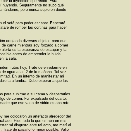
por la inyección que recibí. Esta
alí huyendo. Seguramente no supo qué
llamándome, pero nunca supieron dónde
en el sofá para poder escapar. Esperaré
rataré de romper las cortinas para hacer
ión arrojando diversos objetos para que
 de carne mientras soy forzado a comer
alerta es la esperanza de escapar y la
 posible antes de emprender la huida.
n la sala.
inden frutos hoy. Traté de enredarme en
 de agua a las 2 de la mañana. Tal vez
la mitad. En un intento de manifestar mi
obre la alfombra. Debo esperar a que las
.
ías para subirme a su cama y despertarlos
lgo de comer. Fui expulsado del cuarto.
madre que ese vaso de vidrio estaba roto
oy me colocaron un artefacto alrededor del
grabado. Hice todo lo que estaba en mis
estar mi disgusto ante tal acto, me metí al
. Traté de pasarlo lo mejor posible. Valió