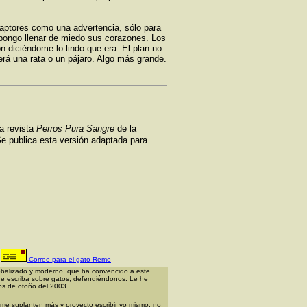
 captores como una advertencia, sólo para
pongo llenar de miedo sus corazones. Los
 diciéndome lo lindo que era. El plan no
erá una rata o un pájaro. Algo más grande.
la revista
Perros Pura Sangre
de la
Se publica esta versión adaptada para
Corre
o para el gato Remo
lobalizado y moderno, que ha convencido a este
que escriba sobre gatos, defendiéndonos. Le he
zos de otoño del 2003.
e suplanten más y proyecto escribir yo mismo, no