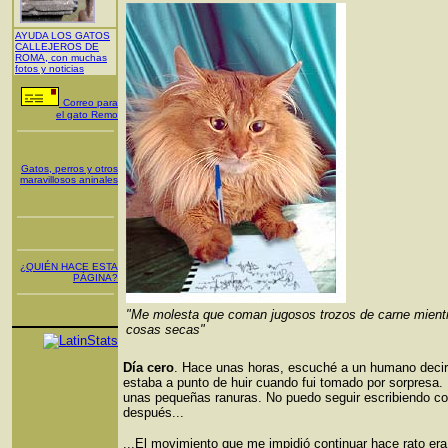
AYUDA LOS GATOS
CALLEJEROS DE
ROMA, con muchas
fotos y noticias
Corre
o para
el gato Remo
Gatos, perros y otros
maravillosos aninales
¿QUIÉN HACE ESTA
PÁGINA?
"Me molesta que coman jugosos trozos de carne mient
cosas secas"
Día cero
. Hace unas horas, escuché a un humano decir
estaba a punto de huir cuando fui tomado por sorpresa.
unas pequeñas ranuras. No puedo seguir escribiendo co
después...
...El movimiento que me impidió continuar hace rato era