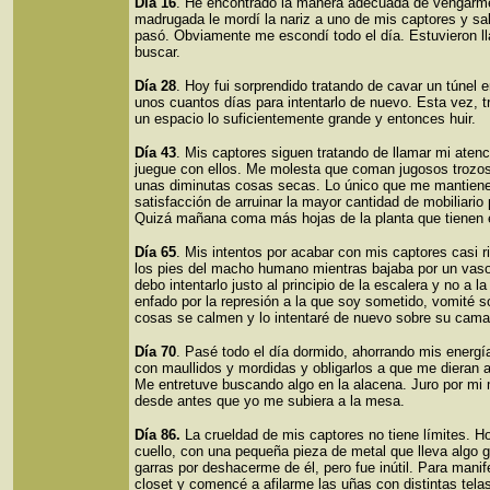
Día 16
. He encontrado la manera adecuada de vengarme 
madrugada le mordí la nariz a uno de mis captores y s
pasó. Obviamente me escondí todo el día. Estuvieron 
buscar.
Día 28
. Hoy fui sorprendido tratando de cavar un túnel 
unos cuantos días para intentarlo de nuevo. Esta vez, t
un espacio lo suficientemente grande y entonces huir.
Día 43
. Mis captores siguen tratando de llamar mi atenc
juegue con ellos. Me molesta que coman jugosos trozos
unas diminutas cosas secas. Lo único que me mantiene 
satisfacción de arruinar la mayor cantidad de mobiliario
Quizá mañana coma más hojas de la planta que tienen e
Día 65
. Mis intentos por acabar con mis captores casi r
los pies del macho humano mientras bajaba por un vaso
debo intentarlo justo al principio de la escalera y no a 
enfado por la represión a la que soy sometido, vomité s
cosas se calmen y lo intentaré de nuevo sobre su cama
Día 70
. Pasé todo el día dormido, ahorrando mis energ
con maullidos y mordidas y obligarlos a que me dieran a
Me entretuve buscando algo en la alacena. Juro por mi 
desde antes que yo me subiera a la mesa.
Día 86.
La crueldad de mis captores no tiene límites. H
cuello, con una pequeña pieza de metal que lleva algo 
garras por deshacerme de él, pero fue inútil. Para manif
closet y comencé a afilarme las uñas con distintas telas