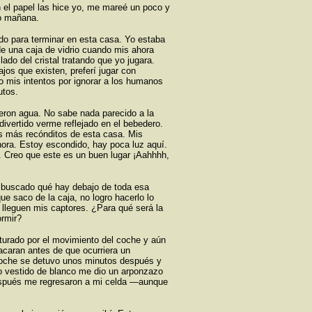
el papel las hice yo, me mareé un poco y
o mañana.
ido para terminar en esta casa. Yo estaba
e una caja de vidrio cuando mis ahora
ado del cristal tratando que yo jugara.
os que existen, preferí jugar con
 mis intentos por ignorar a los humanos
utos.
ieron agua. No sabe nada parecido a la
ivertido verme reflejado en el bebedero.
es más recónditos de esta casa. Mis
ora. Estoy escondido, hay poca luz aquí.
 Creo que este es un buen lugar ¡Aahhhh,
e buscado qué hay debajo de toda esa
e saco de la caja, no logro hacerlo lo
 lleguen mis captores. ¿Para qué será la
ormir?
rturado por el movimiento del coche y aún
acaran antes de que ocurriera un
 coche se detuvo unos minutos después y
o vestido de blanco me dio un arponzazo
después me regresaron a mi celda —aunque