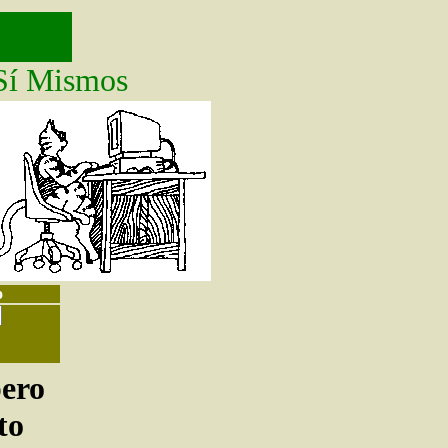
Sí Mismos
o
pero
to