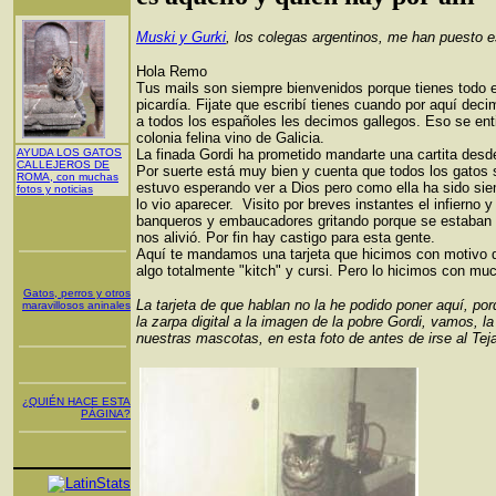
Muski y Gurki
, los colegas argentinos, me han puesto e
Hola Remo
Tus mails son siempre bienvenidos porque tienes todo e
picardía. Fijate que escribí tienes cuando por aquí deci
a todos los españoles les decimos gallegos. Eso se en
colonia felina vino de Galicia.
AYUDA LOS GATOS
La finada Gordi ha prometido mandarte una cartita desde e
CALLEJEROS DE
Por suerte está muy bien y cuenta que todos los gatos 
ROMA, con muchas
estuvo esperando ver a Dios pero como ella ha sido si
fotos y noticias
lo vio aparecer. Visito por breves instantes el infierno y
banqueros y embaucadores gritando porque se estaban q
nos alivió. Por fin hay castigo para esta gente.
Aquí te mandamos una tarjeta que hicimos con motivo d
algo totalmente "kitch" y cursi. Pero lo hicimos con mu
Gatos, perros y otros
La tarjeta de que hablan no la he podido poner aquí, por
maravillosos aninales
la zarpa digital a la imagen de la pobre Gordi, vamos, l
nuestras mascotas, en esta foto de antes de irse al Teja
¿QUIÉN HACE ESTA
PÁGINA?