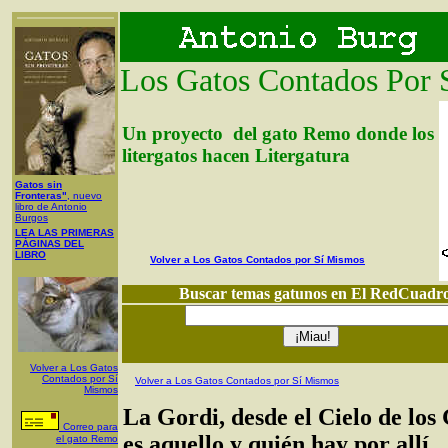
Los Gatos Contados Por 
Un proyecto del gato Remo donde los
litergatos hacen Litergatura
Gatos sin
Fronteras"
, nuevo
libro de Antonio
Burgos
LEA LAS PRIMERAS
PÁGINAS DEL
LIBRO
Volver a Los Gatos Contados por Sí Mismos
Buscar temas gatunos en El RedCuadr
Volver a Los Gatos
Contados por Sí
Volver a Los Gatos Contados por Sí Mismos
Mismos
La Gordi, desde el Cielo de los
Corre
o para
es aquello y quién hay por allí
el gato Remo