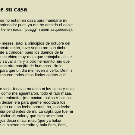
de su casa
os no estan en casa para mandarte mi
el ordenador pues ya me he comido el cable
o tienen nada, "puagg" saben asquerosos),
meses, naci a principios de octubre del
construcción, tuve segun me han dicho
nte a conocer, pues los dueños de la
ro un chico muy majo que trabajaba alli se
 salvar a mi y a otro hermanito mio que
 con otra parejita de humanos. No lo
para que un dia me lleven a verlo. De mis
tan con todos esos lindos gatitos que
ida, todavia no abria ni los ojitos y solo
se como me aguantaron, todo el rato maaa,
e calorcito, (me ponian toallas y bolsas
un decian era para queme recordara los
(pero no con leche normal, no, con leche
 dia pendientes de mi. La cajita que fue mi
ulador de calor y que bien se estaba
ojos decia miau, miau (que ya habia
n el biberon calentito y hala ñam, ñam,