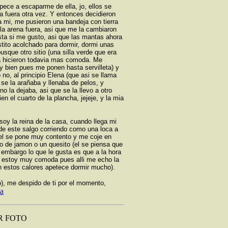
pece a escaparme de ella, jo, ellos se
a fuera otra vez. Y entonces decidieron
a mi, me pusieron una bandeja con tierra
la arena fuera, asi que me la cambiaron
sta si me gusto, asi que las mantas ahora
tito acolchado para dormir, dormi unas
sque otro sitio (una silla verde que era
a hicieron todavia mas comoda. Me
y bien pues me ponen hasta servilleta) y
 no, al principio Elena (que asi se llama
 se la arañaba y llenaba de pelos, y
 la dejaba, asi que se la llevo a otro
ien el cuarto de la plancha, jejeje, y la mia
oy la reina de la casa, cuando llega mi
e este salgo corriendo como una loca a
, el se pone muy contento y me coje en
o de jamon o un quesito (el se piensa que
n embargo lo que le gusta es que a la hora
o estoy muy comoda pues alli me echo la
on estos calores apetece dormir mucho).
o), me despido de ti por el momento,
a
R FOTO