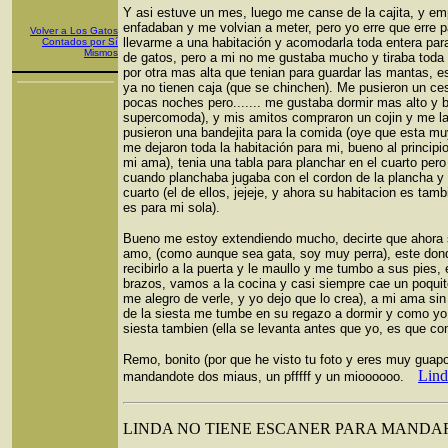
Y asi estuve un mes, luego me canse de la cajita, y em
enfadaban y me volvian a meter, pero yo erre que erre p
Volver a Los Gatos
llevarme a una habitación y acomodarla toda entera par
Contados por Sí
Mismos
de gatos, pero a mi no me gustaba mucho y tiraba toda 
por otra mas alta que tenian para guardar las mantas, e
ya no tienen caja (que se chinchen). Me pusieron un ces
pocas noches pero....... me gustaba dormir mas alto y bu
supercomoda), y mis amitos compraron un cojin y me l
pusieron una bandejita para la comida (oye que esta mu
me dejaron toda la habitación para mi, bueno al principio
mi ama), tenia una tabla para planchar en el cuarto pero
cuando planchaba jugaba con el cordon de la plancha y no
cuarto (el de ellos, jejeje, y ahora su habitacion es tamb
es para mi sola).
Bueno me estoy extendiendo mucho, decirte que ahora s
amo, (como aunque sea gata, soy muy perra), este dond
recibirlo a la puerta y le maullo y me tumbo a sus pies
brazos, vamos a la cocina y casi siempre cae un poquit
me alegro de verle, y yo dejo que lo crea), a mi ama si
de la siesta me tumbe en su regazo a dormir y como y
siesta tambien (ella se levanta antes que yo, es que c
Remo, bonito (por que he visto tu foto y eres muy guap
Lind
mandandote dos miaus, un pfffff y un mioooooo.
LINDA NO TIENE ESCANER PARA MANDA