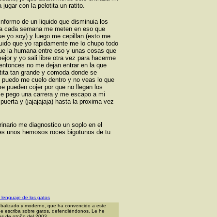
ugar con la pelotita un ratito.
nformo de un liquido que disminuia los
ora cada semana me meten en eso que
ue yo soy) y luego me cepillan (esto me
liquido que yo rapidamente me lo chupo todo
que la humana entre eso y unas cosas que
ejor y yo sali libre otra vez para hacerme
entonces no me dejan entrar en la que
stita tan grande y comoda donde se
puedo me cuelo dentro y no veas lo que
 pueden cojer por que no llegan los
e pego una carrera y me escapo a mi
puerta y (jajajajaja) hasta la proxima vez
rinario me diagnostico un soplo en el
onces unos hemosos roces bigotunos de tu
l lenguaje de los gatos
lobalizado y moderno, que ha convencido a este
que escriba sobre gatos, defendiéndonos. Le he
zos de otoño del 2003.