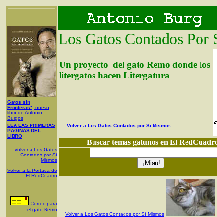
Los Gatos Contados Por 
Un proyecto del gato Remo donde los
litergatos hacen Litergatura
Gatos sin
Fronteras"
, nuevo
libro de Antonio
Burgos
LEA LAS PRIMERAS
Volver a Los Gatos Contados por Sí Mismos
PÁGINAS DEL
LIBRO
Buscar temas gatunos en El RedCuadr
Volver a Los Gatos
Contados por Sí
Mismos
Volver a la Portada de
El RedCuadro
Corre
o para
el gato Remo
Volver a Los Gatos Contados por Sí Mismos