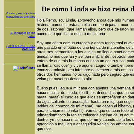
De cómo Linda se hizo reina 
Gatos, perros y otros
maravillosos aninales
Hola Remo, soy Linda, aprovecho ahora que mis human
historia, porque si estarian ellos no me dejarian tocar 
de dos "ratones" (que llaman ellos, pero que de raton n
El lenguaje de los
bueno a lo que iba te cuento mi historia.
gatos
Soy una gatita comun europea y ahora tengo casi nueve 
¿QUIÉN HACE ESTA
año pasado en el patio de una tienda de materiales de 
PÁGINA?
otros tres hermanitos a los cuales no llegue practicame
tienda no nos querian y se iban a librar de nosotros, pe
entero de que mis humanos querian un gatito y nos pudo
se llama "cacique" y vive aqui en Logroño tambien pero
conozco todavia pero intentare convencer a mis amitos 
otros dos hermanos no os digo nada pero seguro que es
velan por nosotros desde lo alto.
Bueno pues llegue a mi casa con apenas una semana de v
hacia maullar de miedo, (bufff, les di dos dias que no 
maaa, maaa) el caso es que ellos se empeñaron en darm
de agua caliente en una cajita, hasta un reloj, que seg
latidos del corazon de mi mama), me daban el biberon, 
para el crecimiento infantil), vamos que estaban todo el
primer dormitorio la tenian colocada encima de un acum
dentro, yo no hacia mas que dormir y cuando abria los 
aprendido a maullar) y enseguidita venian los amitos co
que rico.