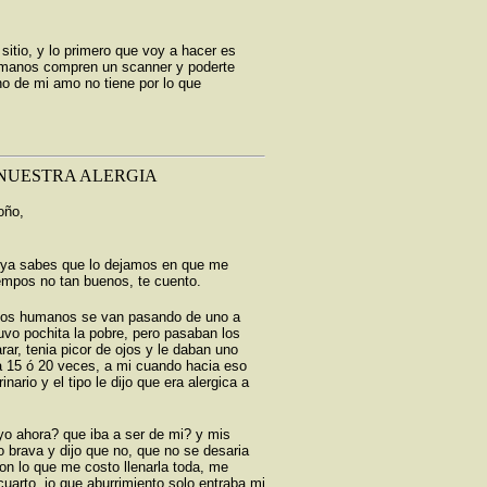
itio, y lo primero que voy a hacer es
humanos compren un scanner y poderte
o de mi amo no tiene por lo que
 NUESTRA ALERGIA
oño,
, ya sabes que lo dejamos en que me
iempos no tan buenos, te cuento.
e los humanos se van pasando de uno a
uvo pochita la pobre, pero pasaban los
rar, tenia picor de ojos y le daban uno
hasta 15 ó 20 veces, a mi cuando hacia eso
ario y el tipo le dijo que era alergica a
 yo ahora? que iba a ser de mi? y mis
 brava y dijo que no, que no se desaria
con lo que me costo llenarla toda, me
arto, jo que aburrimiento solo entraba mi