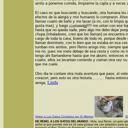
amito a ponerme comida, limpiarme la cajita y a veces a j
El caso es que buscando y buscando, otra humana les i
efectos de la alergia y mis humanos lo compraron. Ah
llaman cuarto de baño y me lavan (a mi, con lo limpia q
gusta mas), y luego ¡¡¡¡puaaajjjj!!!! me untan con ese 
hasta que no queda nada, pero algo me debo dejar por
chupa (inhaladores, creo que los llaman) se encuentra m
cargo de toda la casa, bueno de toda no, porque desde 
llaman dormitorio, con lo bien que se estaba en esa ce
tumban mis amitos, pero Remo amigo mio, siempre que 
me rio, pues me meto debajo de esa cesta y como no me
tengo ahi llamandome hasta que me aburro, entonces m
cuarto, ellos se levantan corriendo y cierran otra vez su 
que me cuele.
Otro dia te contare otra mala aventura que pase, el vete
corazon, pero esto es otra historia........... hasta ent
Linda
amiga,
Volver a Los Gatos Contados por Sí Mismos
E
DE REMO, A LOS GATOS DEL MUNDO
.- Hola, soy Remo, un gato g
señor al que permito vivir en mi casa porque me cae simpático para 
inspirado el libro "Gatos sin Fronteras", que será publicado a comien