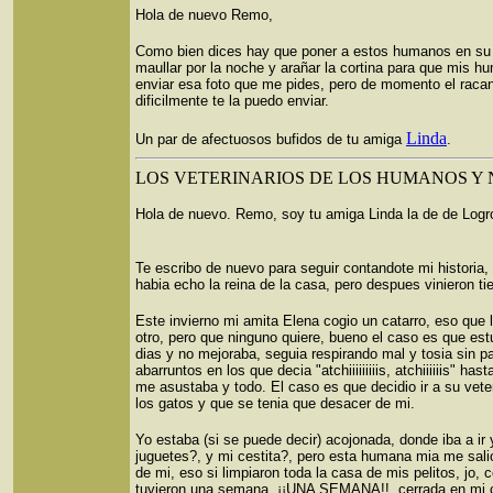
Hola de nuevo Remo,
Como bien dices hay que poner a estos humanos en su s
maullar por la noche y arañar la cortina para que mis 
enviar esa foto que me pides, pero de momento el racan
dificilmente te la puedo enviar.
Linda
Un par de afectuosos bufidos de tu amiga
.
LOS VETERINARIOS DE LOS HUMANOS Y
Hola de nuevo. Remo, soy tu amiga Linda la de de Logr
Te escribo de nuevo para seguir contandote mi historia
habia echo la reina de la casa, pero despues vinieron t
Este invierno mi amita Elena cogio un catarro, eso qu
otro, pero que ninguno quiere, bueno el caso es que est
dias y no mejoraba, seguia respirando mal y tosia sin pa
abarruntos en los que decia "atchiiiiiiiiis, atchiiiiiis" 
me asustaba y todo. El caso es que decidio ir a su veterin
los gatos y que se tenia que desacer de mi.
Yo estaba (si se puede decir) acojonada, donde iba a ir
juguetes?, y mi cestita?, pero esta humana mia me salio
de mi, eso si limpiaron toda la casa de mis pelitos, jo, 
tuvieron una semana, ¡¡UNA SEMANA!!, cerrada en mi cu