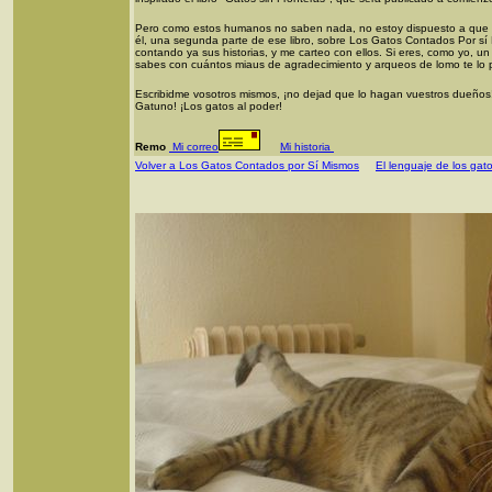
Pero como estos humanos no saben nada, no estoy dispuesto a que m
él, una segunda parte de ese libro, sobre Los Gatos Contados Por s
contando ya sus historias, y me carteo con ellos. Si eres, como yo, un g
sabes con cuántos miaus de agradecimiento y arqueos de lomo te lo 
Escribidme vosotros mismos, ¡no dejad que lo hagan vuestros dueños! 
Gatuno! ¡Los gatos al poder!
Remo
Mi correo
Mi historia
Volver a Los Gatos Contados por Sí Mismos
El lenguaje de los gat