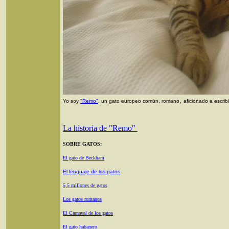
,
Yo soy
"Remo"
, un gato europeo común, romano
aficionado a escri
La historia de "Remo"
SOBRE GATOS:
El gato de Beckham
El lenguaje de los gatos
5,5 millones de gatos
Los gatos romanos
El Carnaval de los gatos
El gato habanero