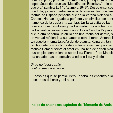
espectáculo de aquellas "Melodías de Broadway" a la e
que era "Zambra 1947", "Zambra 1948". Desde entonce
que Lola, ya sola, pedía limosna de amores, los que lle
teatros de España pensaba que se la estaba pidiendo a
Caracol. Habían logrado la perfecta verosimilitud de la n
flamenca de la copla y la zambra. En la España de las
convenciones familiares y de los matrimonios rotos, los
de los teatros sabían que cuando Doña Concha Piquer 
que la otra no tenía un anillo con una fecha por dentro, 
en verdad refiriendo a sus amores con el torero Antonio
En aquella misma España donde Juanita Reina era tan 
tan honrada, los públicos de los teatros sabían que cua
Manolo Caracol sobre el amor en una reja de cartón pied
sus propios sentimientos sobre Lola Flores. Pero Manol
era casado, casi le doblaba la edad a Lola y decía:
Si yo no fuera casáo
contigo me iba a perdé...
El caso es que se perdió. Pero España los encontró a l
monstruos del arte y del amor.
Indice de anteriores capítulos de "Memoria de Anda