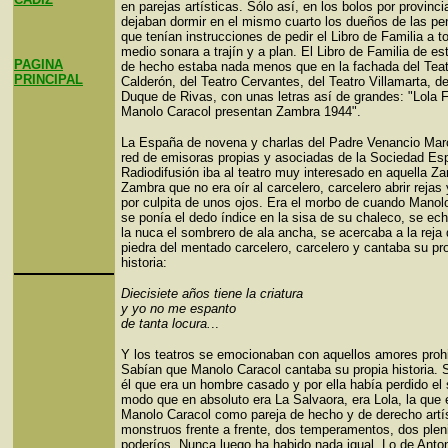
en parejas artísticas. Sólo así, en los bolos por provinci
dejaban dormir en el mismo cuarto los dueños de las pe
que tenían instrucciones de pedir el Libro de Familia a t
medio sonara a trajín y a plan. El Libro de Familia de es
PAGINA
de hecho estaba nada menos que en la fachada del Teat
PRINCIPAL
Calderón, del Teatro Cervantes, del Teatro Villamarta, de
Duque de Rivas, con unas letras así de grandes: "Lola F
Manolo Caracol presentan Zambra 1944".
La España de novena y charlas del Padre Venancio Marc
red de emisoras propias y asociadas de la Sociedad Es
Radiodifusión iba al teatro muy interesado en aquella Z
Zambra que no era oír al carcelero, carcelero abrir rejas 
por culpita de unos ojos. Era el morbo de cuando Manol
se ponía el dedo índice en la sisa de su chaleco, se ec
la nuca el sombrero de ala ancha, se acercaba a la reja 
piedra del mentado carcelero, carcelero y cantaba su pr
historia:
Diecisiete años tiene la criatura
y yo no me espanto
de tanta locura.
..
Y los teatros se emocionaban con aquellos amores proh
Sabían que Manolo Caracol cantaba su propia historia. 
él que era un hombre casado y por ella había perdido el 
modo que en absoluto era La Salvaora, era Lola, la que
Manolo Caracol como pareja de hecho y de derecho artís
monstruos frente a frente, dos temperamentos, dos plen
poderíos. Nunca luego ha habido nada igual. Lo de Anto