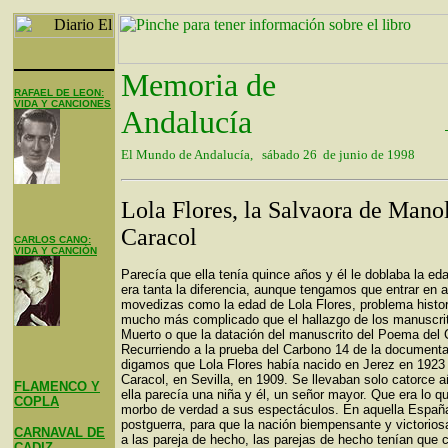
Memoria de
RAFAEL DE LEON:
VIDA Y CANCIONES
Andalucía
El Mundo de Andalucía, sábado 26 de junio de 1998
Lola Flores, la Salvaora de Mano
Caracol
CARLOS CANO:
VIDA Y CANCIÓN
Parecía que ella tenía quince años y él le doblaba la ed
era tanta la diferencia, aunque tengamos que entrar en 
movedizas como la edad de Lola Flores, problema histor
mucho más complicado que el hallazgo de los manuscri
Muerto o que la datación del manuscrito del Poema del 
Recurriendo a la prueba del Carbono 14 de la documenta
digamos que Lola Flores había nacido en Jerez en 1923
Caracol, en Sevilla, en 1909. Se llevaban solo catorce a
FLAMENCO Y
ella parecía una niña y él, un señor mayor. Que era lo q
COPLA
morbo de verdad a sus espectáculos. En aquella España
postguerra, para que la nación biempensante y victorios
CARNAVAL DE
a las pareja de hecho, las parejas de hecho tenían que c
CADIZ