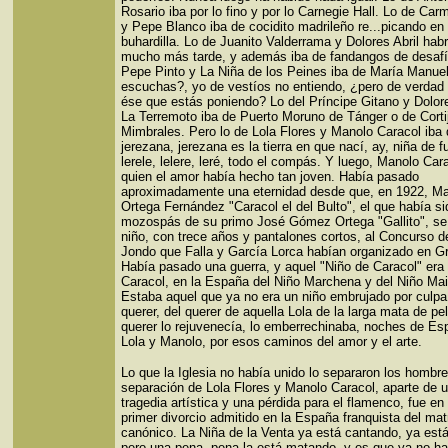
Rosario iba por lo fino y por lo Carnegie Hall. Lo de Car
y Pepe Blanco iba de cocidito madrileño re...picando en 
buhardilla. Lo de Juanito Valderrama y Dolores Abril habr
mucho más tarde, y además iba de fandangos de desafí
Pepe Pinto y La Niña de los Peines iba de María Manue
escuchas?, yo de vestíos no entiendo, ¿pero de verdad 
ése que estás poniendo? Lo del Príncipe Gitano y Dolor
La Terremoto iba de Puerto Moruno de Tánger o de Corti
Mimbrales. Pero lo de Lola Flores y Manolo Caracol iba
jerezana, jerezana es la tierra en que nací, ay, niña de f
lerele, lelere, leré, todo el compás. Y luego, Manolo Car
quien el amor había hecho tan joven. Había pasado
aproximadamente una eternidad desde que, en 1922, M
Ortega Fernández "Caracol el del Bulto", el que había si
mozospás de su primo José Gómez Ortega "Gallito", se 
niño, con trece años y pantalones cortos, al Concurso 
Jondo que Falla y García Lorca habían organizado en G
Había pasado una guerra, y aquel "Niño de Caracol" era
Caracol, en la España del Niño Marchena y del Niño Mai
Estaba aquel que ya no era un niño embrujado por culpa
querer, del querer de aquella Lola de la larga mata de pel
querer lo rejuvenecía, lo emberrechinaba, noches de Es
Lola y Manolo, por esos caminos del amor y el arte.
Lo que la Iglesia no había unido lo separaron los hombre
separación de Lola Flores y Manolo Caracol, aparte de 
tragedia artística y una pérdida para el flamenco, fue en 
primer divorcio admitido en la España franquista del ma
canónico. La Niña de la Venta ya está cantando, ya est
pero una pena, pena la está matando, y es que ya no h