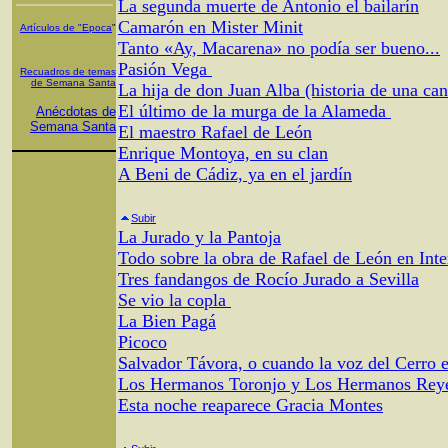
La segunda muerte de Antonio el bailarín
Camarón en Mister Minit
Artículos de "Epoca
"
Tanto «Ay, Macarena» no podía ser bueno...
Pasión Vega
Recuadros de temas
de Semana Santa
La hija de don Juan Alba (historia de una ca
El último de la murga de la Alameda
Anécdotas de
Semana Santa
El maestro Rafael de León
Enrique Montoya, en su clan
A Beni de Cádiz, ya en el jardín
Subir
La Jurado y la Pantoja
Todo sobre la obra de Rafael de León en Inte
Tres fandangos de Rocío Jurado a Sevilla
Se vio la copla
La Bien Pagá
Picoco
Salvador Távora, o cuando la voz del Cerro e
Los Hermanos Toronjo y Los Hermanos Rey
Esta noche reaparece Gracia Montes