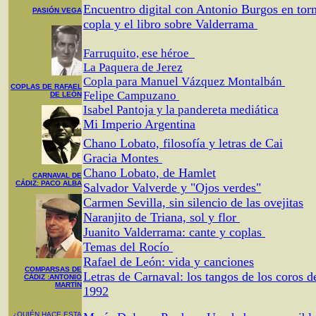
Encuentro digital con Antonio Burgos en torn
PASIÓN VEGA
copla y el libro sobre Valderrama
Farruquito, ese héroe
La Paquera de Jerez
Copla para Manuel Vázquez Montalbán
COPLAS DE RAFAEL
Felipe Campuzano
DE LEÓN
Isabel Pantoja y la pandereta mediática
Mi Imperio Argentina
Chano Lobato, filosofía y letras de Cai
Gracia Montes
Chano Lobato, de Hamlet
CARNAVAL DE
CÁDIZ: PACO ALBA
Salvador Valverde y "Ojos verdes"
Carmen Sevilla, sin silencio de las ovejitas
Naranjito de Triana, sol y flor
Juanito Valderrama: cante y coplas
Temas del Rocío
Rafael de León: vida y canciones
COMPARSAS DE
Letras de Carnaval: los tangos de los coros 
CÁDIZ :ANTONIO
MARTÍN
1992
¿QUIÉN HACE ESTA