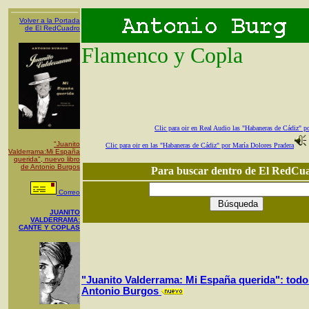
Volver a la Portada
de El RedCuadro
Flamenco y Copla
Clic para oir en Real Audio las "Habaneras de Cádiz" po
"Juanito
Clic para oir en las "Habaneras de Cádiz" por María Dolores Pradera
Valderrama:Mi España
querida", nuevo libro
de Antonio Burgos
Para buscar dentro de El RedCu
Correo
J
UANITO
VALDERRAMA:
CANTE Y COPLAS
"Juanito Valderrama: Mi España querida": todo 
Antonio Burgos