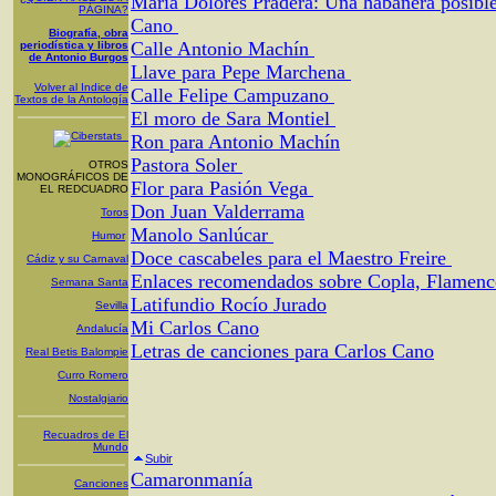
María Dolores Pradera: Una habanera posible
PÁGINA?
Cano
Biografía, obra
Calle Antonio Machín
periodística y libros
de Antonio Burgos
Llave para Pepe Marchena
Volver al Indice de
Calle Felipe Campuzano
Textos de la Antología
El moro de Sara Montiel
Ron para Antonio Machín
Pastora Soler
OTROS
MONOGRÁFICOS DE
Flor para Pasión Vega
EL REDCUADRO
Don Juan Valderrama
Toros
Manolo Sanlúcar
Humor
Doce cascabeles para el Maestro Freire
Cádiz y su Carnaval
Enlaces recomendados sobre Copla, Flamenc
Semana Santa
Latifundio Rocío Jurado
Sevilla
Mi Carlos Cano
Andalucía
Letras de canciones para Carlos Cano
Real Betis Balompie
Curro Romero
Nostalgiario
Recuadros de El
Mundo
Subir
Camaronmanía
Canciones