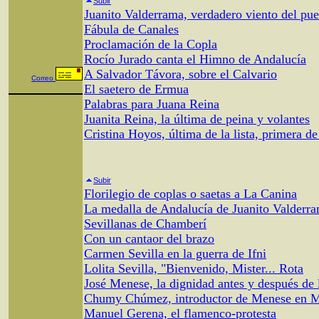
Subir
Juanito Valderrama, verdadero viento del pu
Fábula de Canales
Proclamación de la Copla
Rocío Jurado canta el Himno de Andalucía
A Salvador Távora, sobre el Calvario
Correo
El saetero de Ermua
Palabras para Juana Reina
Juanita Reina, la última de peina y volantes
Cristina Hoyos, última de la lista, primera de 
Subir
Florilegio de coplas o saetas a La Canina
La medalla de Andalucía de Juanito Valderr
Sevillanas de Chamberí
Con un cantaor del brazo
Carmen Sevilla en la guerra de Ifni
Lolita Sevilla, "Bienvenido, Mister... Rota
José Menese, la dignidad antes y después de
Chumy Chúmez, introductor de Menese en M
Manuel Gerena, el flamenco-protesta