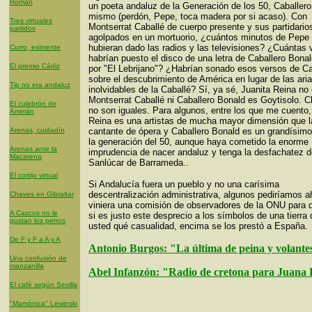
Román
un poeta andaluz de la Generación de los 50, Caballer
mismo (perdón, Pepe, toca madera por si acaso). Con
Tres virtuales
Montserrat Caballé de cuerpo presente y sus partidario
partidos
agolpados en un mortuorio, ¿cuántos minutos de Pepe 
hubieran dado las radios y las televisiones? ¿Cuántas
Curro, eximente
habrían puesto el disco de una letra de Caballero Bona
El premio Cádiz
por "El Lebrijano"? ¿Habrían sonado esos versos de Ca
sobre el descubrimiento de América en lugar de las ari
Tip no era andaluz
inolvidables de la Caballé? Sí, ya sé, Juanita Reina no 
Montserrat Caballé ni Caballero Bonald es Goytisolo. C
El culebrón de
no son iguales. Para algunos, entre los que me cuento,
Ammán
Reina es una artistas de mucha mayor dimensión que l
Arenas, cuidadín
cantante de ópera y Caballero Bonald es un grandísimo
la generación del 50, aunque haya cometido la enorme
Arenas ante la
imprudencia de nacer andaluz y tenga la desfachatez de
Macarena
Sanlúcar de Barrameda..
El cortijo virtual
Si Andalucía fuera un pueblo y no una carísima
descentralización administrativa, algunos pediríamos a
Chaves en Gibraltar
viniera una comisión de observadores de la ONU para q
A Cascos no le
si es justo este desprecio a los símbolos de una tierra 
gustan los perros
usted qué casualidad, encima se los prestó a España.
De F y F a A y A
Antonio Burgos: "La última de peina y volante
Una confusión de
manzanilla
Abel Infanzón: "Radio de cretona para Juana
El café según Sevilla
"Mamónica" Lewinski