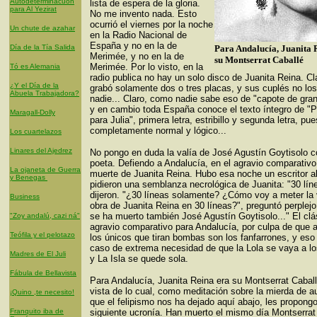
Autodeterminacuón
lista de espera de la gloria.
para Al Yezirat
No me invento nada. Esto
ocurrió el viernes por la noche
Un chute de azahar
en la Radio Nacional de
España y no en la de
Día de la Tía Salida
Para Andalucía, Juanita 
Merimée, y no en la de
su Montserrat Caballé
Merimée. Por lo visto, en la
Tó es Alemania
radio publica no hay un solo disco de Juanita Reina. C
¿Y el Día de la
grabó solamente dos o tres placas, y sus cuplés no lo
Abuela Trabajadora?
nadie... Claro, como nadie sabe eso de "capote de gran
y en cambio toda España conoce el texto íntegro de "P
Maragall-Dolly
para Julia", primera letra, estribillo y segunda letra, pu
completamente normal y lógico...
Los cuartelazos
Linares del Ajedrez
No pongo en duda la valía de José Agustín Goytisolo 
poeta. Defiendo a Andalucía, en el agravio comparativo
La ojaneta de Guerra
muerte de Juanita Reina. Hubo esa noche un escritor a
y Benegas
pidieron una semblanza necrológica de Juanita: "30 líne
dijeron. "¿30 líneas solamente? ¿Cómo voy a meter la 
Business
obra de Juanita Reina en 30 líneas?", preguntó perplej
se ha muerto también José Agustín Goytisolo..." El clá
"Zoy andalú, cazi ná"
agravio comparativo para Andalucía, por culpa de que 
Teófila y el pelotazo
los únicos que tiran bombas son los fanfarrones, y eso 
caso de extrema necesidad de que la Lola se vaya a lo
Madres de El Juli
y La Isla se quede sola.
Fábula de Bellavista
Para Andalucía, Juanita Reina era su Montserrat Caball
vista de lo cual, como meditación sobre la mierda de 
¡Quino ,te necesito!
que el felipismo nos ha dejado aquí abajo, les propongo
Franquito iba de
siguiente ucronía. Han muerto el mismo día Montserrat