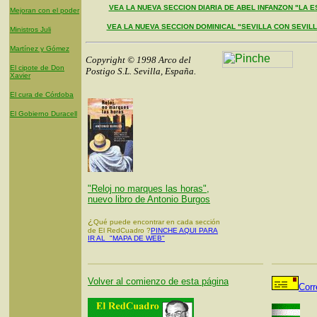
VEA LA NUEVA SECCION DIARIA DE ABEL INFANZON "LA E
Mejoran con el poder
VEA LA NUEVA SECCION DOMINICAL "SEVILLA CON SEVIL
Ministros Juli
Martínez y Gómez
Copyright © 1998 Arco del
El cipote de Don
Postigo S.L. Sevilla, España.
Xavier
El cura de Córdoba
El Gobierno Duracell
"Reloj no marques las horas",
nuevo libro de Antonio Burgos
¿
Qué puede encontrar en cada sección
de El RedCuadro ?
PINCHE AQUI PARA
IR AL "MAPA DE WEB"
Volver al comienzo de esta página
Corr