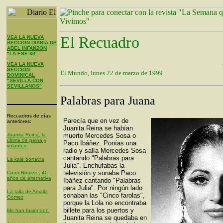
El Recuadro
VEA LA NUEVA
SECCION DIARIA DE
ABEL INFANZON
"LA ESE 30"
VEA LA NUEVA
SECCION
El Mundo, lunes 22 de marzo de 1999
DOMINICAL
"SEVILLA CON
SEVILLANOS"
Palabras para Juana
Recuadros de días
Parecía que en vez de
anteriores:
Juanita Reina se habían
Juanita Reina, la
muerto Mercedes Sosa o
última de peina y
Paco Ibáñez. Ponías una
volantes
radio y salía Mercedes Sosa
cantando "Palabras para
La kale borratxa
Julia". Enchufabas la
televisión y sonaba Paco
Curro Romero, 40
años de alternativa
Ibáñez cantando "Palabras
para Julia". Por ningún lado
La talla de Amalia
sonaban las "Cinco farolas",
Gómez
porque la Lola no encontraba
billete para los puertos y
Me han fusionado
Juanita Reina se quedaba en