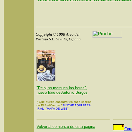
Copyright © 1998 Arco del
Postigo S.L. Sevilla, España.
"Reloj no marques las horas",
nuevo libro de Antonio Burgos
¿
Qué puede encontrar en cada sección
de El RedCuadro ?
PINCHE AQUI PARA
IR AL "MAPA DE WEB"
Volver al comienzo de esta página
Corr