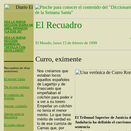
El Recuadro
VEA LA NUEVA
SECCION DIARIA DE
ABEL INFANZON
"LA ESE 30"
VEA LA NUEVA
SECCION
El Mundo, lunes 15 de febrero de 1999
DOMINICAL
"SEVILLA CON
SEVILLANOS"
Curro, eximente
Recuadros de días
Nos creíamos que
anteriores:
estaban locos
El premio Cádiz
aquellos españoles
de Lagartijo y de
Tip no era andaluz
Frascuelo que
empeñaban el
El culebrón de
colchón para poder ir
Ammán
a ver a su torero.
Empeñar un colchón
Arenas, cuidadín
no tenía el menor
Arenas ante la
mérito. Lo que tiene
El Tribunal Superior de Justicia 
Macarena
mérito de verdad es
Andalucía ha definido el currismo
lo de ese currista de
El cortijo virtual
sentencia
Camas que, por