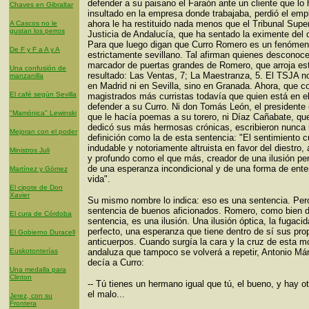
defender a su paisano el Faraón ante un cliente que lo 
Chaves en Gibraltar
insultado en la empresa donde trabajaba, perdió el emp
ahora le ha restituido nada menos que el Tribunal Super
A Cascos no le
gustan los perros
Justicia de Andalucía, que ha sentado la eximente del 
Para que luego digan que Curro Romero es un fenóme
De F y F a A y A
estrictamente sevillano. Tal afirman quienes desconoce
marcador de puertas grandes de Romero, que arroja es
Una confusión de
resultado: Las Ventas, 7; La Maestranza, 5. El TSJA no
manzanilla
en Madrid ni en Sevilla, sino en Granada. Ahora, que c
El café según Sevilla
magistrados más curristas todavía que quien está en el
defender a su Curro. Ni don Tomás León, el presidente 
"Mamónica" Lewinski
que le hacía poemas a su torero, ni Díaz Cañabate, que
dedicó sus más hermosas crónicas, escribieron nunca
Mejoran con el poder
definición como la de esta sentencia: "El sentimiento c
indudable y notoriamente altruista en favor del diestro, 
Ministros Juli
y profundo como el que más, creador de una ilusión p
de una esperanza incondicional y de una forma de ente
Martínez y Gómez
vida".
El cipote de Don
Xavier
Su mismo nombre lo indica: eso es una sentencia. Per
sentencia de buenos aficionados. Romero, como bien d
El cura de Córdoba
sentencia, es una ilusión. Una ilusión óptica, la fugacid
perfecto, una esperanza que tiene dentro de sí sus pro
El Gobierno Duracell
anticuerpos. Cuando surgía la cara y la cruz de esta 
Euskotonterías
andaluza que tampoco se volverá a repetir, Antonio Má
decía a Curro:
Una medalla para
Clinton
-- Tú tienes un hermano igual que tú, el bueno, y hay o
el malo...
Jerez, con su
Frontera