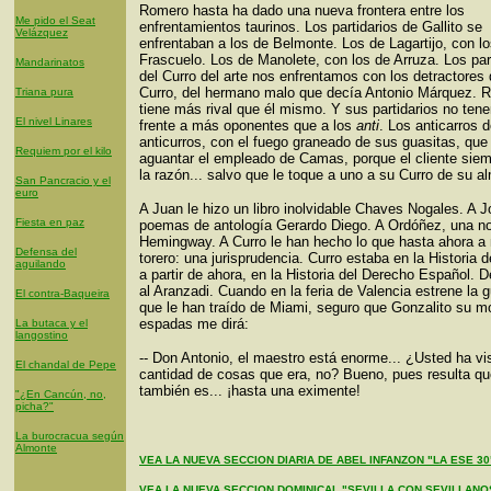
Romero hasta ha dado una nueva frontera entre los
Me pido el Seat
enfrentamientos taurinos. Los partidarios de Gallito se
Velázquez
enfrentaban a los de Belmonte. Los de Lagartijo, con l
Frascuelo. Los de Manolete, con los de Arruza. Los par
Mandarinatos
del Curro del arte nos enfrentamos con los detractores 
Curro, del hermano malo que decía Antonio Márquez. 
Triana pura
tiene más rival que él mismo. Y sus partidarios no te
El nivel Linares
frente a más oponentes que a los
anti
. Los anticarros d
anticurros, con el fuego graneado de sus guasitas, que
Requiem por el kilo
aguantar el empleado de Camas, porque el cliente siem
la razón... salvo que le toque a uno a su Curro de su a
San Pancracio y el
euro
A Juan le hizo un libro inolvidable Chaves Nogales. A J
Fiesta en paz
poemas de antología Gerardo Diego. A Ordóñez, una n
Hemingway. A Curro le han hecho lo que hasta ahora a
Defensa del
torero: una jurisprudencia. Curro estaba en la Historia d
aguilando
a partir de ahora, en la Historia del Derecho Español. D
al Aranzadi. Cuando en la feria de Valencia estrene la 
El contra-Baqueira
que le han traído de Miami, seguro que Gonzalito su m
espadas me dirá:
La butaca y el
langostino
-- Don Antonio, el maestro está enorme... ¿Usted ha vis
El chandal de Pepe
cantidad de cosas que era, no? Bueno, pues resulta qu
también es... ¡hasta una eximente!
"¿En Cancún, no,
picha?"
La burocracua según
Almonte
VEA LA NUEVA SECCION DIARIA DE ABEL INFANZON "LA ESE 30
VEA LA NUEVA SECCION DOMINICAL "SEVILLA CON SEVILLANO