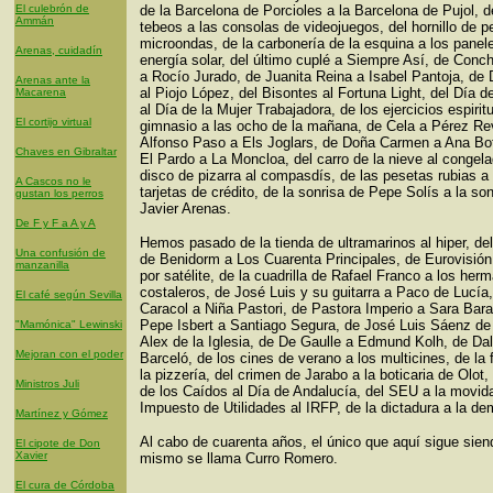
El culebrón de
de la Barcelona de Porcioles a la Barcelona de Pujol, d
Ammán
tebeos a las consolas de videojuegos, del hornillo de pe
microondas, de la carbonería de la esquina a los panel
Arenas, cuidadín
energía solar, del último cuplé a Siempre Así, de Conc
a Rocío Jurado, de Juanita Reina a Isabel Pantoja, de 
Arenas ante la
al Piojo López, del Bisontes al Fortuna Light, del Día 
Macarena
al Día de la Mujer Trabajadora, de los ejercicios espirit
El cortijo virtual
gimnasio a las ocho de la mañana, de Cela a Pérez Re
Alfonso Paso a Els Joglars, de Doña Carmen a Ana Bot
Chaves en Gibraltar
El Pardo a La Moncloa, del carro de la nieve al congela
disco de pizarra al compasdís, de las pesetas rubias a 
A Cascos no le
tarjetas de crédito, de la sonrisa de Pepe Solís a la so
gustan los perros
Javier Arenas.
De F y F a A y A
Hemos pasado de la tienda de ultramarinos al hiper, del
Una confusión de
de Benidorm a Los Cuarenta Principales, de Eurovisió
manzanilla
por satélite, de la cuadrilla de Rafael Franco a los her
costaleros, de José Luis y su guitarra a Paco de Lucía
El café según Sevilla
Caracol a Niña Pastori, de Pastora Imperio a Sara Bara
Pepe Isbert a Santiago Segura, de José Luis Sáenz de
"Mamónica" Lewinski
Alex de la Iglesia, de De Gaulle a Edmund Kolh, de Dal
Mejoran con el poder
Barceló, de los cines de verano a los multicines, de la f
la pizzería, del crimen de Jarabo a la boticaria de Olot,
Ministros Juli
de los Caídos al Día de Andalucía, del SEU a la movida
Impuesto de Utilidades al IRFP, de la dictadura a la de
Martínez y Gómez
Al cabo de cuarenta años, el único que aquí sigue sien
El cipote de Don
Xavier
mismo se llama Curro Romero.
El cura de Córdoba