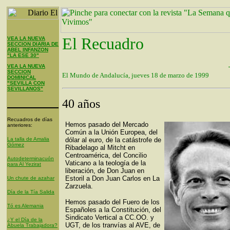
El Recuadro
VEA LA NUEVA
SECCION DIARIA DE
ABEL INFANZON
"LA ESE 30"
VEA LA NUEVA
SECCION
El Mundo de Andalucía, jueves 18 de marzo de 1999
DOMINICAL
"SEVILLA CON
SEVILLANOS"
40 años
Recuadros de días
Hemos pasado del Mercado
anteriores:
Común a la Unión Europea, del
La talla de Amalia
dólar al euro, de la catástrofe de
Gómez
Ribadelago al Mitcht en
Centroamérica, del Concilio
Autodeterminacuón
Vaticano a la teología de la
para Al Yezirat
liberación, de Don Juan en
Estoril a Don Juan Carlos en La
Un chute de azahar
Zarzuela.
Día de la Tía Salida
Hemos pasado del Fuero de los
Tó es Alemania
Españoles a la Constitución, del
Sindicato Vertical a CC.OO. y
¿Y el Día de la
UGT, de los tranvías al AVE, de
Abuela Trabajadora?