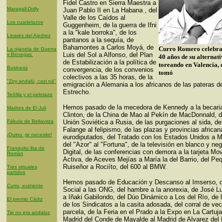
Fidel Castro en Sierra Maestra a
Maragall-Dolly
Juan Pablo II en La Habana , del
Valle de los Caídos al
Los cuartelazos
Guggenheim, de la guerra de Ifni
a la "kale borroka", de los
Linares del Ajedrez
pantanos a la sequía, de
Bahamontes a Carlos Moyá, de
Curro Romero celebra
La ojaneta de Guerra
Luis del Sol a Alfonso, del Plan
y Benegas
40 años de su alternat
de Estabilización a la política de
toreando en Valencia, 
Business
convergencia, de los convenios
tomó
colectivos a las 35 horas, de la
"Zoy andalú, cazi ná"
emigración a Alemania a los africanos de las pateras d
Estrecho.
Teófila y el pelotazo
Hemos pasado de la mecedora de Kennedy a la becari
Madres de El Juli
Clinton, de la China de Mao al Pekín de MacDonnald, d
Fábula de Bellavista
Unión Soviética a Rusia, de las purgaciones al sida, de
Falange al felipismo, de las plazas y provincias african
¡Quino ,te necesito!
eurodiputados, del Tratado con los Estados Unidos a M
del "Azor" al "Fortuna", de la televisión en blanco y ne
Franquito iba de
Digital, de las conferencias con demora a la tarjeta Mov
Román
Activa, de Aceves Mejías a María la del Barrio, del Pe
Ruiseñor a Rociíto, del 600 al BMW.
Tres virtuales
partidos
Hemos pasado de Educación y Descanso al Imserso, d
Curro, eximente
Social a las ONG, del hambre a la anorexia, de José L
a Iñaki Gabilondo, del Dúo Dinámico a Los del Río, de 
El premio Cádiz
de los Sindicatos a la casita adosada, del corral de vec
parcela, de la Feria en el Prado a la Expo en La Cartuja
Tip no era andaluz
Madrid del Conde de Mayalde al Madrid de Alvarez del