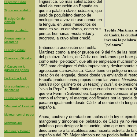
lingüística. Lo más satisfactorio del
El premio Cádiz
nivel de corrupción en España es
que su palabra clave,
pelotazo
, que
Tip no era andaluz
pasó de poquísimo tiempo de
El culebrón de
neologismo a voz de uso común en
Ammán
la lengua, en unos mesecitos de
nada es ya un arcaísmo, como sus
Teófila Martínez, 
Arenas, cuidadín
primas hermanas
modernidad
y
de Cádiz, la ciuda
progreso
, a cuyo albur creció.
Arenas ante la
inventó la palabra
Macarena
"pelotazo"
Entiendo la ascensión de Teófila
El cortijo virtual
Martínez como la mejor prueba del 9 del fin de las host
del pelotazo. Antes, de Cádiz nos teníamos que traer p
Chaves en Gibraltar
como este "pelotazo", que allí se empleaba muchísimo
1992 para designar el éxito imprevisto y deslumbrante 
A Cascos no le
gustan los perros
agrupación carnavalesca. Cádiz tiene un polígono indus
creación de lenguaje, desde donde va enviando al rest
De F y F a A y A
España producciones propias como las voces
liberalis
paraíso
(por gallinero de un teatro) y
cursi
, o expresio
Una confusión de
"viva la Pepa" o "llovió más que cuando enterraron a Bi
manzanilla
que era Fermín Salvoechea. Expresiones conexas al pe
como el
trincar
y el
mangar,
codificadas por la gracia d
El café según Sevilla
pasaron igualmente desde Cádiz al común de la lengua
"Mamónica" Lewinski
española.
Mejoran con el poder
Ahora, cautivo y derrotado en tablas de la ley el ejércit
mangones y trincones del pelotazo, de Cádiz ya no vie
Ministros Juli
palabras para designar la situación, sino que nos trae
directamente a la alcaldesa para hacerla estrella de la 
Martínez y Gómez
española del PP. Mejor símbolo no ha podido hallar el P