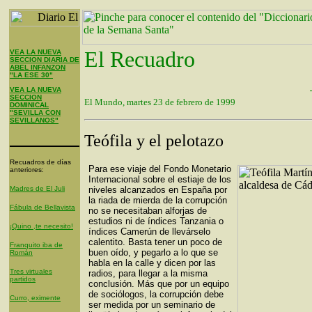
El Recuadro
VEA LA NUEVA
SECCION DIARIA DE
ABEL INFANZON
"LA ESE 30"
VEA LA NUEVA
SECCION
El Mundo, martes 23 de febrero de 1999
DOMINICAL
"SEVILLA CON
SEVILLANOS"
Teófila y el pelotazo
Recuadros de días
Para ese viaje del Fondo Monetario
anteriores:
Internacional sobre el estiaje de los
Madres de El Juli
niveles alcanzados en España por
la riada de mierda de la corrupción
Fábula de Bellavista
no se necesitaban alforjas de
estudios ni de índices Tanzania o
¡Quino ,te necesito!
índices Camerún de llevárselo
calentito. Basta tener un poco de
Franquito iba de
buen oído, y pegarlo a lo que se
Román
habla en la calle y dicen por las
Tres virtuales
radios, para llegar a la misma
partidos
conclusión. Más que por un equipo
de sociólogos, la corrupción debe
Curro, eximente
ser medida por un seminario de