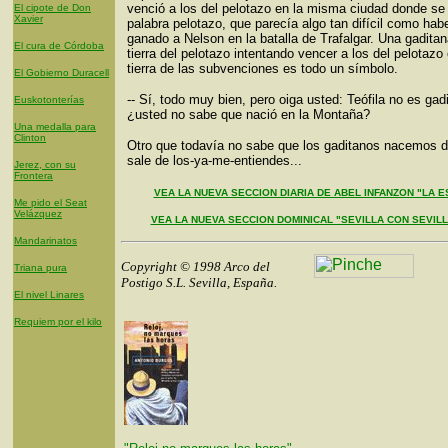
venció a los del pelotazo en la misma ciudad donde se 
El cipote de Don
Xavier
palabra pelotazo, que parecía algo tan difícil como habe
ganado a Nelson en la batalla de Trafalgar. Una gaditan
El cura de Córdoba
tierra del pelotazo intentando vencer a los del pelotazo 
tierra de las subvenciones es todo un símbolo.
El Gobierno Duracell
-- Sí, todo muy bien, pero oiga usted: Teófila no es gad
Euskotonterías
¿usted no sabe que nació en la Montaña?
Una medalla para
Clinton
Otro que todavía no sabe que los gaditanos nacemos 
sale de los-ya-me-entiendes...
Jerez, con su
Frontera
VEA LA NUEVA SECCION DIARIA DE ABEL INFANZON "LA E
Me pido el Seat
Velázquez
VEA LA NUEVA SECCION DOMINICAL "SEVILLA CON SEVIL
Mandarinatos
Copyright © 1998 Arco del
Triana pura
Postigo S.L. Sevilla, España.
El nivel Linares
Requiem por el kilo