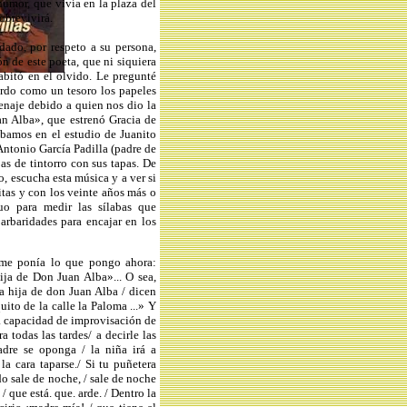
humor, que vivía en la plaza del
obrevivirá.
ado, por respeto a su persona,
n de este poeta, que ni siquiera
abitó en el olvido. Le pregunté
ardo como un tesoro los papeles
naje debido a quien nos dio la
an Alba», que estrenó Gracia de
ábamos en el estudio de Juanito
ntonio García Padilla (padre de
s de tintorro con sus tapas. De
, escucha esta música y a ver si
itas y con los veinte años más o
uo para medir las sílabas que
arbaridades para encajar en los
me ponía lo que pongo ahora:
ja de Don Juan Alba»... O sea,
La hija de don Juan Alba / dicen
ito de la calle la Paloma ...» Y
la capacidad de improvisación de
 todas las tardes/ a decirle las
adre se oponga / la niña irá a
la cara taparse./ Si tu puñetera
do sale de noche, / sale de noche
 / que está. que. arde. / Dentro la