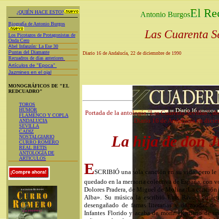
El Re
¿QUIÉN HACE ESTO?
Antonio Burgos
Biografía de Antonio Burgos
Las Cuarenta Se
Los Picotazos de Protagonistas de
Onda Cero
A
bel Infanzón: La Ese 30
P
untas del Diamante
Diario 16 de Andalucía, 22 de diciemnbre de 1990
Recuadros de días anteriores
Artículos de "Epoca"
Jazmines en el ojal
MONOGRÁFICOS DE "EL
REDCUADRO"
TOROS
HUMOR
Portada de la antología "Las Cuarenta Sevillas", 
FLAMENCO Y COPLA
Diario 16 de Andalucía en dici
ANDALUCIA
SEVILLA
CADIZ
La hija de don 
NOSTALGIARIO
CURRO ROMERO
REAL BETIS
ANTOLOGÍA DE
ARTICULOS
E
SCRIBIÓ una sola canción en su vida, pero le 
quedado en la memoria colectiva de España, con vo
Dolores Pradera, de Miguel de Molina. La canción 
Alba». Su música la escribió Luis Rivas. Su letr
desengañado de famas literarias y de modas de 
Infantes Florido y acaba de morir. Hermano de un