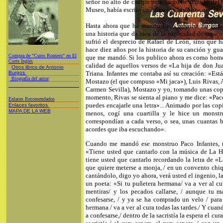
señor no alto de cuerpo pero largo de sentido del 
Museo, había escrito una canción histórica que le s
Hasta ahora que ha muerto Paco Infantes he guard
una historia que da idea de la capacidad de creació
sufrió el desprecio de Rafael de León, sino que h
hace diez años por la historia de su canción y gu
Compra de "Curro Romero" en El
que me mandó. Si los publico ahora es como home
Corte Inglés
calidad de aquellos versos de «La hija de don Ju
Otros libros de Antonio
Burgos
Triana. Infantes me contaba así su creación: «Est
Biografía del autor
Mostazo (el que compuso «Mi jaca»), Luis Rivas, A
Carmen Sevilla), Mostazo y yo, tomando unas copa
momento, Rivas se sienta al piano y me dice: «Paco
Enlaces Recomendados
puedes encajarle una letra»... Animado por las cop
Enlaces favoritos
MAPA DE LA WEB
menos, cogí una cuartilla y le hice un monstr
correspondían a cada verso, o sea, unas cuantas b
acordes que iba escuchando».
Cuando me mandó ese monstruo Paco Infantes, 
«Tiene usted que cantarlo con la música de La Hi
tiene usted que cantarlo recordando la letra de «
que quiere meterse a monja, / en un convento chiqu
cantándolo, digo yo ahora, verá usted el ingenio, 
un poeta: «Si tu puñetera hermana/ va a ver al cura
mentiras/ y los pecados callarse, / aunque tu m
confesarse, / y ya se ha comprado un velo / para 
hermana / va a ver al cura todas las tardes./ Y cuan
a confesarse,/ dentro de la sacristía la espera el cura