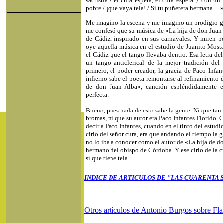
sacristía / el cura espera, el cura espera ,/ con un
pobre / ¡que vaya tela! / Si tu puñetera hermana ... 
Me imagino la escena y me imagino un prodigio ga
me confesó que su música de «La hija de don Juan 
de Cádiz, inspirado en sus carnavales. Y miren p
oye aquella música en el estudio de Juanito Mostaz
el Cádiz que el tango llevaba dentro. Esa letra del
un tango anticlerical de la mejor tradición del
primero, el poder creador, la gracia de Paco Infa
infierno sabe el poeta remontarse al refinamiento d
de don Juan Alba», canción espléndidamente est
perfecta.
Bueno, pues nada de esto sabe la gente. Ni que tan 
bromas, ni que su autor era Paco Infantes Florido. C
decir a Paco Infantes, cuando en el tinto del estud
cirio del señor cura, era que andando el tiempo la 
no lo iba a conocer como el autor de «La hija de d
hermano del obispo de Córdoba. Y ese cirio de la c
sí que tiene tela....
INDICE DE ARTICULOS DE "LAS CUARENTA 
Otros artículos de Antonio Burgos sobre F