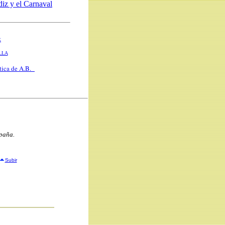
diz y el Carnaval
R
LLA
stica de A.B.
spaña.
Subir