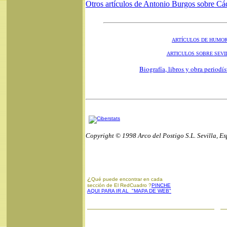
Otros artículos de Antonio Burgos sobre Cá
ARTÍCULOS DE HUMO
ARTICULOS SOBRE SEVI
Biografía, libros y obra periodí
Copyright © 1998 Arco del Postigo S.L. Sevilla, E
¿
Qué puede encontrar en cada
sección de El RedCuadro ?
PINCHE
AQUI PARA IR AL "MAPA DE WEB"