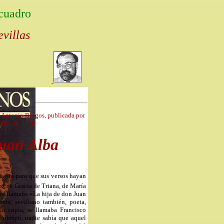
cuadro
villas
de Antonio Burgos, publicada por
embre de 1990
Juan Alba
bastó para que sus versos hayan
z de Gracia de Triana, de María
se llamaba «La hija de don Juan
ista, sevillano también, poeta,
la copla, se llamaba Francisco
 obispo, nadie sabía que aquel