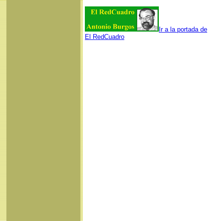
Ir a la portada de
El RedCuadro