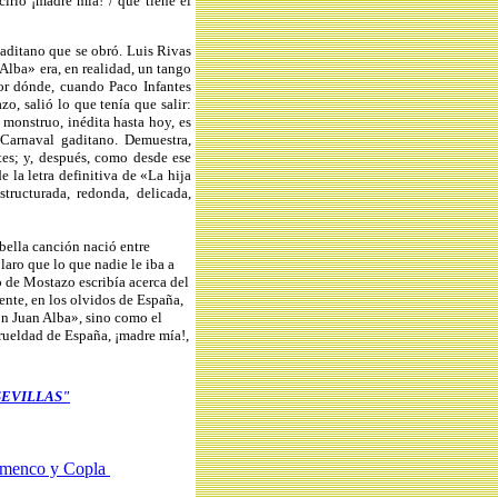
 cirio ¡madre mía! / que tiene el
»
ditano que se obró. Luis Rivas
Alba» era, en realidad, un tango
or dónde, cuando Paco Infantes
o, salió lo que tenía que salir:
 monstruo, inédita hasta hoy, es
 Carnaval gaditano. Demuestra,
ntes; y, después, como desde ese
e la letra definitiva de «La hija
ructurada, redonda, delicada,
bella canción nació entre
laro que lo que nadie le iba a
io de Mostazo escribía acerca del
gente, en los olvidos de España,
on Juan Alba», sino como el
rueldad de España, ¡madre mía!,
SEVILLAS"
lamenco y Copla