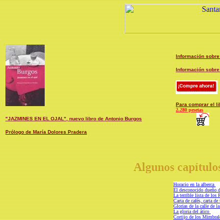
Información sobre 
Información sobre 
Para comprar el li
2.280 pesetas
"JAZMINES EN EL OJAL", nuevo libro de Antonio Burgos
Prólogo de María Dolores Pradera
Algunos capítulo
Horacio en la alberca
El desconocido dueño 
La terrible lista de lo
Carta de cafés, carta de
Glorias de la calle de l
La gloria del ático
Cortijo de los Mimbra