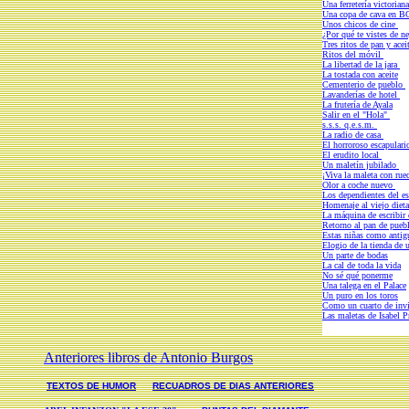
Una ferretería victorian
Una copa de cava en 
Unos chicos de cine
¿Por qué te vistes de n
Tres ritos de pan y ace
Ritos del móvil
La libertad de la jara
La tostada con aceite
Cementerio de pueblo
Lavanderías de hotel
La frutería de Ayala
Salir en el "Hola"
s.s.s. q.e.s.m.
La radio de casa
El horroroso escapulari
El erudito local
Un maletín jubilado
¡Viva la maleta con rue
Olor a coche nuevo
Los dependientes del e
Homenaje al viejo diet
La máquina de escribir 
Retorno al pan de pueb
Estas niñas como anti
Elogio de la tienda de 
Un parte de bodas
La cal de toda la vida
No sé qué ponerme
Una talega en el Palace
Un puro en los toros
Como un cuarto de inv
Las maletas de Isabel P
Anteriores libros de Antonio Burgos
TEXTOS DE HUMOR
RECUADROS DE DIAS ANTERIORES