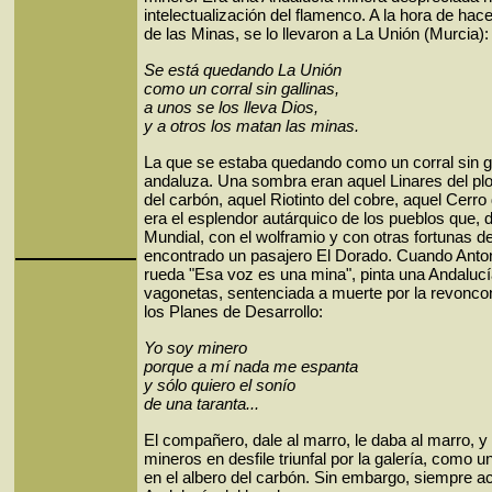
intelectualización del flamenco. A la hora de hace
de las Minas, se lo llevaron a La Unión (Murcia):
Se está quedando La Unión
como un corral sin gallinas,
a unos se los lleva Dios,
y a otros los matan las minas.
La que se estaba quedando como un corral sin ga
andaluza. Una sombra eran aquel Linares del pl
del carbón, aquel Riotinto del cobre, aquel Cerro
era el esplendor autárquico de los pueblos que, d
Mundial, con el wolframio y con otras fortunas d
encontrado un pasajero El Dorado. Cuando Anton
rueda "Esa voz es una mina", pinta una Andalucía
vagonetas, sentenciada a muerte por la revoncon
los Planes de Desarrollo:
Yo soy minero
porque a mí nada me espanta
y sólo quiero el sonío
de una taranta...
El compañero, dale al marro, le daba al marro, 
mineros en desfile triunfal por la galería, como u
en el albero del carbón. Sin embargo, siempre a