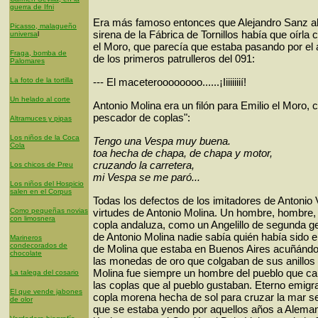
guerra de Ifni
Era más famoso entonces que Alejandro Sanz a
Picasso, malagueño
sirena de la Fábrica de Tornillos había que oírla 
universa
l
el Moro, que parecía que estaba pasando por el a
Fraga, bomba de
de los primeros patrulleros del 091:
Palomares
La foto de la tortilla
--- El maceteroooooooo......¡Iiiiiiiií!
Un helado al corte
Antonio Molina era un filón para Emilio el Moro, 
pescador de coplas":
Altramuces y pipas
Los niños de la Coca
Tengo una Vespa muy buena.
Cola
toa hecha de chapa, de chapa y motor,
cruzando la carretera,
Los chicos de Preu
mi Vespa se me paró...
Los niños del Hospicio
salen en el Corpus
Todas los defectos de los imitadores de Antonio 
Como pequeñas novias
virtudes de Antonio Molina. Un hombre, hombre, e
con limosnera
copla andaluza, como un Angelillo de segunda g
de Antonio Molina nadie sabía quién había sido el
Marineros
condecorados de
de Molina que estaba en Buenos Aires acuñándo
chocolate
las monedas de oro que colgaban de sus anillos 
Molina fue siempre un hombre del pueblo que ca
La talega del cosario
las coplas que al pueblo gustaban. Eterno emigr
El que vende jabones
copla morena hecha de sol para cruzar la mar s
de olor
que se estaba yendo por aquellos años a Alemani