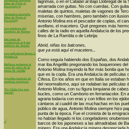
Verdadera biografía
lágrimas, o en el Catalán al Bajo Llobregat de la 
falsa de Pepe el
amarrada con guitas. No con cuerdas. Con guita
Escocés(y II)
maletas de quintos, maletas de vagones de Ter
Verdadera biografía
miserias, con hambres, pero también con ilusio
falsa de Pepe el
Antonio Molina era el pescador de coplas, el can
Escocés(I)
avellano, el macetero. Qué pregones más hermo
Los estrenos del
calles de la radio en aquella Andalucía de los p
Domingo de Ramos
finos de La Rambla o de Lebrija:
Del aviso de
conferencia al 9 del
Abrid, niñas los balcones,
teléfono de Jesulín
que ya está aquí el macetero...
Los peliculeros llegan a
Andalucía
Como seguía habiendo dos Españas, dos Andaluc
mar iba Angelillo pregonando los boquerones del 
Mañana quitamos la
copa de cisco de la
Antonio Molina trayendo la flor más bonita que h
mesa de camilla
que es la copla. Era una Andalucía de películas 
Cifesa. En los años en que en Italia se estaban 
Aquellas barricas de
sardinas arenques
del neorrealismo, aquí se rodaban las películas 
Antonio Molina, con su figura lorquiana de cabez
"En Cádiz hay que
mamar"
bucles, como un Camborio en ferraniacolor. En a
agraria todavía con eras y con trillos en los ejid
cántaros al cuadril de las muchachas en los pue
público de agua, Antonio Molina siempre hizo pa
punta de la época. Fue el cronista de la emigraci
no habían llegado ni los congeladores onubense
./
barcos de los japoneses a las almadrabas de Barb
minero. Era una Andalucía minera despreciada ha