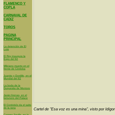
FLAMENCO Y
COPLA
CARNAVAL DE
CADIZ
TOROS
PAGINA
PRINCIPAL
La detención de El
Lute
El Rey inaugura la
Expo del 92
Miliciano muerto en el
frente de Córdoba
Juanito y Gordillo, en el
Mundial del 82
La boda de la
Duquesita de Montoro
Javier Arenas, en el
betunero del Palace
El Cordobés da el salto
de la rana
Cartel de "Esa voz es una mina", visto por Idígo
Carmen Sevilla, en la