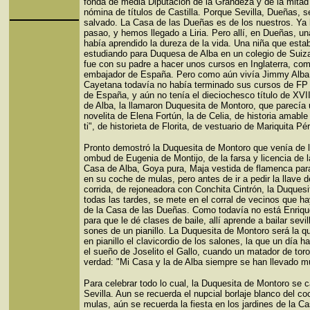
fonda de media Diputación de la Grandeza y de la mitad
nómina de títulos de Castilla. Porque Sevilla, Dueñas, s
salvado. La Casa de las Dueñas es de los nuestros. Y
pasao, y hemos llegado a Liria. Pero allí, en Dueñas, un
había aprendido la dureza de la vida. Una niña que esta
estudiando para Duquesa de Alba en un colegio de Suiz
fue con su padre a hacer unos cursos en Inglaterra, com
embajador de España. Pero como aún vivía Jimmy Alba 
Cayetana todavía no había terminado sus cursos de FP
de España, y aún no tenía el dieciochesco título de XV
de Alba, la llamaron Duquesita de Montoro, que parecía u
novelita de Elena Fortún, la de Celia, de historia amable
ti", de historieta de Florita, de vestuario de Mariquita Pé
Pronto demostró la Duquesita de Montoro que venía de 
ombud de Eugenia de Montijo, de la farsa y licencia de l
Casa de Alba, Goya pura, Maja vestida de flamenca para 
en su coche de mulas, pero antes de ir a pedir la llave 
corrida, de rejoneadora con Conchita Cintrón, la Duquesi
todas las tardes, se mete en el corral de vecinos que ha
de la Casa de las Dueñas. Como todavía no está Enriqu
para que le dé clases de baile, allí aprende a bailar sevi
sones de un pianillo. La Duquesita de Montoro será la 
en pianillo el clavicordio de los salones, la que un día h
el sueño de Joselito el Gallo, cuando un matador de tor
verdad: "Mi Casa y la de Alba siempre se han llevado m
Para celebrar todo lo cual, la Duquesita de Montoro se 
Sevilla. Aun se recuerda el nupcial borlaje blanco del c
mulas, aún se recuerda la fiesta en los jardines de la C