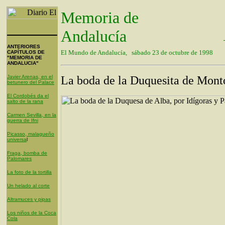
Memoria de
Andalucía
ANTERIORES
El Mundo de Andalucía, sábado 23 de octubre de 1998
CAPÍTULOS DE
"MEMORIA DE
ANDALUCIA"
Javier Arenas, en el
La boda de la Duquesita de Mont
betunero del Palace
El Cordobés da el
salto de la rana
Carmen Sevilla, en la
guerra de Ifni
Picasso, malagueño
universa
l
Fraga, bomba de
Palomares
La foto de la tortilla
Un helado al corte
Altramuces y pipas
Los niños de la Coca
Cola