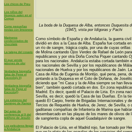
Los chicos de Preu
Los niños del
Hospicio salen en el
Corpus
La boda de la Duquesa de Alba, entonces Duquesita 
Como pequeñas
(1947), vista por Idígoras y Pachi
novias con limosnera
Marineros
Como símbolo de España y de Andalucía, la guerra civil
condecorados de
dividió en dos a la Casa de Alba. España fue cortada en
chocolate
un río de sangre, trágica copla, por una de cuyas orillas
de Molina cantando
Ojos Verdes
de Rafael de León para
La talega del cosario
republicanos y por otra Doña Concha Piquer cantando
O
El que vende
para los nacionales. Andalucía estaba cortada también e
jabones de olor
los nacionales de Sevilla y por los republicanos de Mála
nacionales de Huelva y por los republicanos de Jaén. L
Verdadera biografía
Casa de Alba de Eugenia de Montijo, qué pena, pena, d
falsa de Pepe el
Escocés(y II)
pintando a la Duquesa en el Coto de Doñana, de Joselito
diciendo que "mi Casa y la de Alba siempre se han llev
Verdadera biografía
bien", también quedó cortada en dos. En zona republic
falsa de Pepe el
Madrid. Es decir, quedó el Palacio de Liria. En zona nac
Escocés(I)
Sevilla, es decir, quedó la Casa de las Dueñas. En la tie
Los estrenos del
quedó El Carpio, frente de Brigadas Internacionales y d
Domingo de Ramos
Tercios de Requetés de Huelva, de Jerez, de Sevilla, o 
gaditanas compañías de Infantería de Marina que había
Del aviso de
desembarcado en las playas de los mares de olivos de las
conferencia al 9 del
teléfono de Jesulín
de sangrienta copla de aquel Guadalquivir de sangre.
Los peliculeros llegan
El Palacio de Liria, en el Madrid rojo, fue tomado por H
a Andalucía
que en la plata de las esquilas de los servicios del com