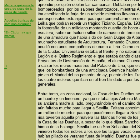
aprendió por quién doblan las campanas. Doblaban por 
Mañana quitamos la
copa de cisco de la
bombardeados, por los salones destrozados, mientras A
mesa de camilla
iba escribiendo la forja de un rebelde mientras llevaba a 
corresponsales extranjeros para que comprobaran con 
Aquellas barricas de
Leika que podían repetir un trágico Tiziano, España, 19
sardinas arenques
la fotografía de un miliciano montando guardia de honor
escalera, sobre un frailuno sillón de damasco de terciope
"En Cádiz hay que
mamar"
de una armadura que había sido del Gran Duque de Alba
muchacho estudiante de Arquitectura, Fernando Chueca 
acudió con unos compañeros de curso a Liria. Como en 
de la Ciudad Universitaria estaba el frente, y no sabían s
Legión o el Quinto Regimiento el que estaba dando clas
Proyectos de Destrucción de España, el alumno Chueca
a calzar los muros maestros del Palacio de Liria, que er
./
que los bombardeos de una anticipada Guernica habían 
pie en el Madrid del no pasarán, de ay, puente de los F
los cuatro muleros que iban en el tren blindado a por los
generales.
Entre tanto, en zona nacional, la Casa de las Dueñas s
un huerto y un limonero, ya que estaba lejos Antonio M
su anciana madre al lado, preguntándole en el camino de 
aún faltaba mucho para llegar a Sevilla. Faltaba aprox
un millón de muertos para que pudiéramos llegar a Sevill
risa tuvieron aquella primavera las blancas flores de los 
la Casa de las Dueñas, a pesar de lo que dijera Sancho 
himno de la Falange. Sevilla fue un San Sebastián del S
vinieron todos los nobles a los que las largas vacacione
habían pillado de veraneo fuera de Madrid. Dueñas fue 