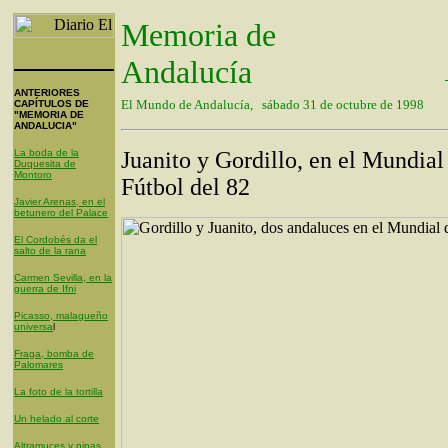
Memoria de
Andalucía
ANTERIORES
El Mundo de Andalucía, sábado 31 de octubre de 1998
CAPÍTULOS DE
"MEMORIA DE
ANDALUCIA"
La boda de la
Juanito y Gordillo, en el Mundia
Duquesita de
Montoro
Fútbol del 82
Javier Arenas, en el
betunero del Palace
El Cordobés da el
salto de la rana
Carmen Sevilla, en la
guerra de Ifni
Picasso, malagueño
universa
l
Fraga, bomba de
Palomares
La foto de la tortilla
Un helado al corte
Altramuces y pipas