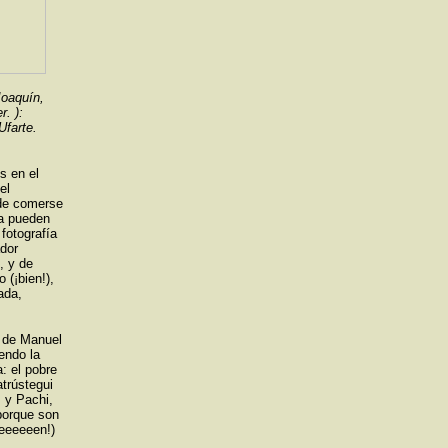
Joaquín,
. ):
farte.
s en el
el
 de comerse
ia pueden
fotografía
ador
, y de
 (¡bien!),
ada,
z de Manuel
endo la
: el pobre
atrústegui
s y Pachi,
porque son
eeeeeeen!)