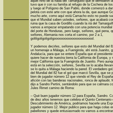
aquel niño de la riada del Tamarguillo que le derribaron l
tuvo que ir con su familia al refugio de la Cochera de lo
y luego al Polígono de San Pablo, donde comenzó a darl
pelota con este arte con que ahora la da, que aunque Gor
mucho arte, como aquí está Camacho esto no puede sali
que el Mundial saben ustedes, señores, que acabará c
ruina que la casa de Gordillo cuando la riá del Tamarguil
vamos a empezar empatando con una potencia mundial d
del porte de Honduras, pero luego, señores, qué pena, 
señores, Alemania nos corta el camino, por 2 a 1,
goliligoligoligoligooooooooooooooooooooool.
Y podemos decirles, señores que esto del Mundial del 
un homenaje a Málaga, a Fuengirola, ahí está Juanito, g
Andalucía, para que se entere España que el president
quiere hacer de nuestra tierra la California de Europa, y
mejor California que la Fuengirola de Juanito. Pero aunq
está en la selección, señores, Sevilla se lo acaba lleva
se lo quita a Málaga haciendo la pared. El verdadero gol
del Mundial del 82 fue el gol que marcó Sevilla, que se p
bien de jugador número 12 que viendo el Rey de España
afición con las banderas nacionales, ronca de aplaudir, f
dijo a Sandro Pertini, sentándolo para que se calmara c
Jules Rimet camino de Roma:
-- Qué buen jugador número 12 para España, Sandro. C
de diez años tenemos que celebra el Quinto Centenario 
Descubrimiento de América, podríamos hacerle una Exp
jugador número 12. Mejor publico para que haga colas e
pabellones y quede entusiasmado no vamos a encontrar.