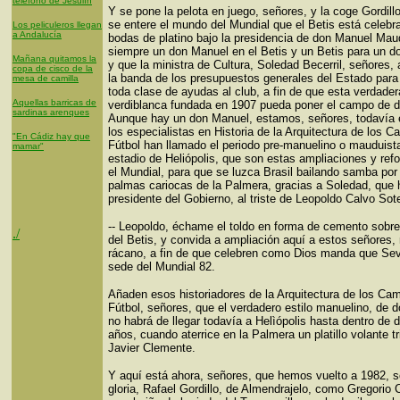
teléfono de Jesulín
Y se pone la pelota en juego, señores, y la coge Gordill
se entere el mundo del Mundial que el Betis está celebr
Los peliculeros llegan
a Andalucía
bodas de platino bajo la presidencia de don Manuel Maud
siempre un don Manuel en el Betis y un Betis para un d
Mañana quitamos la
y que la ministra de Cultura, Soledad Becerril, señores,
copa de cisco de la
la banda de los presupuestos generales del Estado par
mesa de camilla
toda clase de ayudas al club, a fin de que esta verdadera
Aquellas barricas de
verdiblanca fundada en 1907 pueda poner el campo de d
sardinas arenques
Aunque hay un don Manuel, estamos, señores, todavía 
los especialistas en Historia de la Arquitectura de los 
"En Cádiz hay que
Fútbol han llamado el periodo pre-manuelino o mauduist
mamar"
estadio de Heliópolis, que son estas ampliaciones y ref
el Mundial, para que se luzca Brasil bailando samba por
palmas cariocas de la Palmera, gracias a Soledad, que 
presidente del Gobierno, al triste de Leopoldo Calvo Sote
-- Leopoldo, échame el toldo en forma de cemento sobr
./
del Betis, y convida a ampliación aquí a estos señores,
rácano, a fin de que celebren como Dios manda que Sev
sede del Mundial 82.
Añaden esos historiadores de la Arquitectura de los Ca
Fútbol, señores, que el verdadero estilo manuelino, de 
no habrá de llegar todavía a Helìópolis hasta dentro de 
años, cuando aterrice en la Palmera un platillo volante tr
Javier Clemente.
Y aquí está ahora, señores, que hemos vuelto a 1982, 
gloria, Rafael Gordillo, de Almendrajelo, como Gregorio 