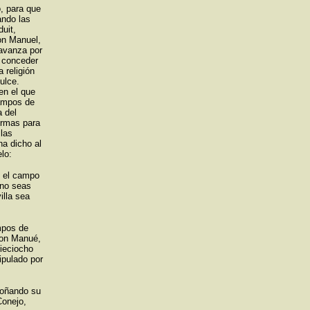
o, para que
ando las
uit,
on Manuel,
 avanza por
a conceder
 religión
ulce.
en el que
Campos de
a del
ormas para
 las
ha dicho al
lo:
e el campo
 no seas
illa sea
mpos de
don Manué,
dieciocho
ipulado por
soñando su
Conejo,