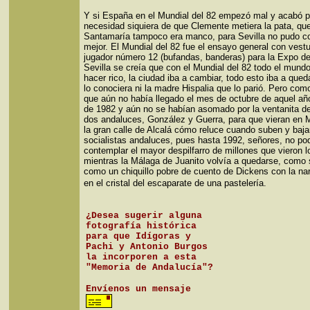
Y si España en el Mundial del 82 empezó mal y acabó pe
necesidad siquiera de que Clemente metiera la pata, qu
Santamaría tampoco era manco, para Sevilla no pudo co
mejor. El Mundial del 82 fue el ensayo general con vestu
jugador número 12 (bufandas, banderas) para la Expo de
Sevilla se creía que con el Mundial del 82 todo el mundo
hacer rico, la ciudad iba a cambiar, todo esto iba a qued
lo conociera ni la madre Hispalia que lo parió. Pero com
que aún no había llegado el mes de octubre de aquel añ
de 1982 y aún no se habían asomado por la ventanita d
dos andaluces, González y Guerra, para que vieran en 
la gran calle de Alcalá cómo reluce cuando suben y baja
socialistas andaluces, pues hasta 1992, señores, no p
contemplar el mayor despilfarro de millones que vieron l
mientras la Málaga de Juanito volvía a quedarse, como 
como un chiquillo pobre de cuento de Dickens con la na
en el cristal del escaparate de una pastelería.
¿Desea sugerir alguna
fotografía histórica
para que Idígoras y
Pachi y Antonio Burgos
la incorporen a esta
"Memoria de Andalucía"?
Envíenos un mensaje