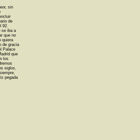
or, sin
e
ncluir
ario de
l 92.
 se iba a
ar que no
o quiera
o de gracia
el Palace
Madrid que
n los
odremos
os siglos,
siempre,
riz pegada