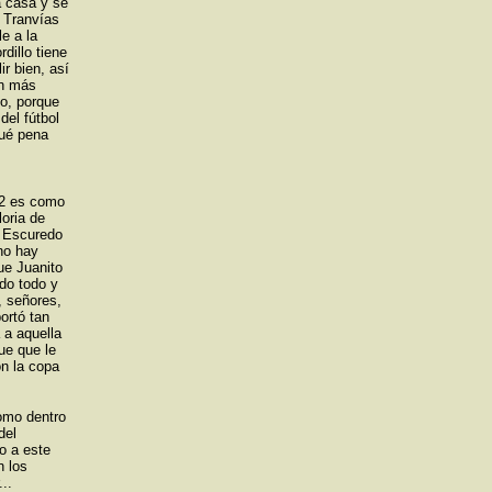
a casa y se
s Tranvías
e a la
dillo tiene
r bien, así
on más
lo, porque
el fútbol
qué pena
82 es como
loria de
e Escuredo
 no hay
ue Juanito
ndo todo y
, señores,
ortó tan
 a aquella
ue que le
on la copa
omo dentro
del
o a este
n los
..