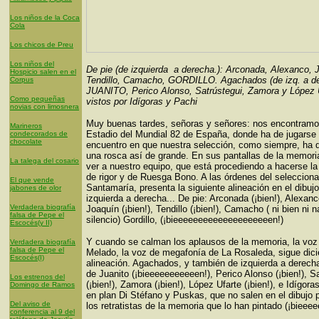
Los niños de la Coca
Cola
Los chicos de Preu
Los niños del
De pie (de izquierda a derecha.): Arconada, Alexanco, 
Hospicio salen en el
Tendillo, Camacho, GORDILLO. Agachados (de izq. a der
Corpus
JUANITO, Perico Alonso, Satrústegui, Zamora y López U
Como pequeñas
vistos por Idígoras y Pachi
novias con limosnera
Muy buenas tardes, señoras y señores: nos encontramo
Marineros
Estadio del Mundial 82 de España, donde ha de jugarse 
condecorados de
chocolate
encuentro en que nuestra selección, como siempre, ha
una rosca así de grande. En sus pantallas de la memor
La talega del cosario
ver a nuestro equipo, que está procediendo a hacerse la 
de rigor y de Ruesga Bono. A las órdenes del seleccion
El que vende
Santamaría, presenta la siguiente alineación en el dibujo
jabones de olor
izquierda a derecha... De pie: Arconada (¡bien!), Alexanco
Verdadera biografía
Joaquín (¡bien!), Tendillo (¡bien!), Camacho ( ni bien ni n
falsa de Pepe el
silencio) Gordillo, (¡bieeeeeeeeeeeeeeeeeeeen!)
Escocés(y II)
Y cuando se calman los aplausos de la memoria, la vo
Verdadera biografía
falsa de Pepe el
Melado, la voz de megafonía de La Rosaleda, sigue dici
Escocés(I)
alineación. Agachados, y también de izquierda a derecha
de Juanito (¡bieeeeeeeeeeen!), Perico Alonso (¡bien!), S
Los estrenos del
(¡bien!), Zamora (¡bien!), López Ufarte (¡bien!), e Idígora
Domingo de Ramos
en plan Di Stéfano y Puskas, que no salen en el dibujo 
Del aviso de
los retratistas de la memoria que lo han pintado (¡bieee
conferencia al 9 del