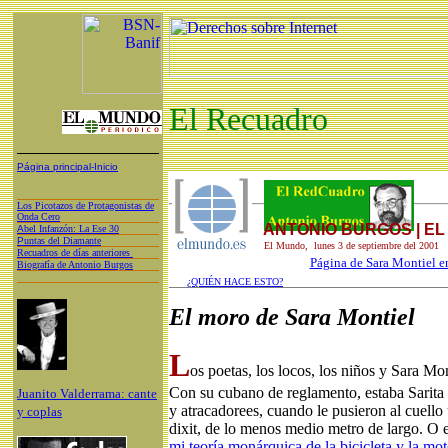
El Recuadro
Página principal-Inicio
Los Picotazos de Protagonistas de
Onda Cero
ANTONIO BURGOS | E
A
bel Infanzón: La Ese 30
P
untas del Diamante
El Mundo, lunes 3 de septiembre del 2001
Recuadros de días anteriores
Página de Sara Montiel en
Biografía de Antonio Burgos
¿QUIÉN HACE ESTO?
El moro de Sara Montiel
L
os poetas, los locos, los niños y Sara Mo
Con su cubano de reglamento, estaba Sarita e
Juanito Valderrama: cante
y atracadorees, cuando le pusieron al cuello 
y coplas
dixit, de lo menos medio metro de largo. O
mi teoría monárquica de la bicicleta y la mo