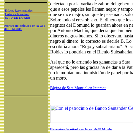
detectada por la varita de zahorí del gober
que a esos papeles les llaman negro y tampo
Enlaces Recomendados
que se dice negro, sin que te pase nada, sólo
Enlaces favoritos
MAPA DE LA WEB
Sobre todo si eres obispo. El dinero que los
negritos del Domund lo guardan ahora en ne
Archivo de artículos en la web
de El Mundo
por Antonio Machín, que decía que también s
dineros negros buenos. Si lo observan, hasta
negro al dinero, lo correcto es decirle B. Lo
escribiría ahora "Rojo y subsahariano". Si se
Robles lo pondrían en el Bienio Subsaharia
Así que no le arriendo las ganancias a Sara. N
aparecerá, pero las gracias ha de dar a la P
no le montan una inquisición de papel por h
un moro.
Página de Sara Montiel en Internet
Hemeroteca de artículos en la web de El Mundo