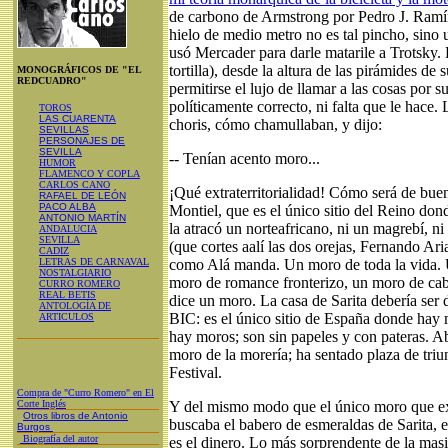
de carbono de Armstrong por Pedro J. Ramír
hielo de medio metro no es tal pincho, sino 
usó Mercader para darle matarile a Trotsky. 
tortilla), desde la altura de las pirámides de
MONOGRÁFICOS DE "EL
REDCUADRO"
permitirse el lujo de llamar a las cosas por
políticamente correcto, ni falta que le hace.
TOROS
LAS CUARENTA
choris, cómo chamullaban, y dijo:
SEVILLAS
PERSONAJES DE
SEVILLA
-- Tenían acento moro...
HUMOR
FLAMENCO Y COPLA
CARLOS CANO
¡Qué extraterritorialidad! Cómo será de buen
RAFAEL DE LEÓN
PACO ALBA
Montiel, que es el único sitio del Reino do
ANTONIO MARTÍN
la atracó un norteafricano, ni un magrebí, ni
ANDALUCIA
SEVILLA
(que cortes aalí las dos orejas, Fernando A
CADIZ
LETRAS DE CARNAVAL
como Alá manda. Un moro de toda la vida.
NOSTALGIARIO
moro de romance fronterizo, un moro de cab
CURRO ROMERO
REAL BETIS
dice un moro. La casa de Sarita debería ser
ANTOLOGÍA DE
BIC: es el único sitio de España donde hay m
ARTICULOS
hay moros; son sin papeles y con pateras. 
moro de la morería; ha sentado plaza de triu
Festival.
Compra de "Curro Romero" en El
Corte Inglés
Y del mismo modo que el único moro que exi
Otros libros de Antonio
buscaba el babero de esmeraldas de Sarita, 
Burgos
Biografía del autor
es el dinero. Lo más sorprendente de la masi