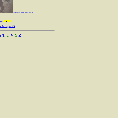
Antoñito Cofradías
aga
s del siglo XX
S
T
U
V
Y
Z