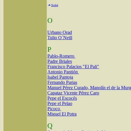
Subir
O
Urbano Orad
Tulio O´Neill
P
Pablo-Romero
Padre Briales
Francisco Palacios "El Pali"
Antonio Pantión
Isabel Pantoja
Fernando Parias
Manuel Pérez Curado, Manolín el de la Mur
Capataz Vicente Pérez Caro
Pepe el Escocés
Pepe el Pelao
Picoco
Miguel El Potra
Q