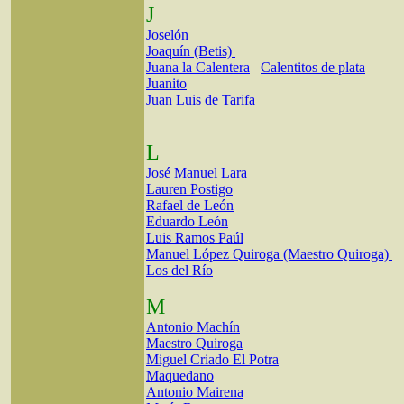
J
Joselón
Joaquín (Betis)
Juana la Calentera
Calentitos de plata
Juanito
Juan Luis de Tarifa
L
José Manuel Lara
Lauren Postigo
Rafael de León
Eduardo León
Luis Ramos Paúl
Manuel López Quiroga (Maestro Quiroga)
Los del Río
M
Antonio Machín
Maestro Quiroga
Miguel Criado El Potra
Maquedano
Antonio Mairena