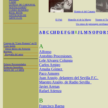
CADIZ
LETRAS DE CARNAVAL
NOSTALGIARIO
CURRO ROMERO
Vicente el del Canasto
REAL BETIS
ANTOLOGÍA DE
ARTICULOS
El Pali
Manolín el de la Murga
Vicente el Tr
Un censo de personajes sevillano
A
B
C
CH
D
E
F
G
H
I
J
L
M
N
O
P
Q
R
Compra de "Curro Romero" en El
A
Corte Inglés
Otros libros de Antonio
Alfonso
Burgos
Biografía del autor
Antoñito Procesiones
Lele Alvarez Colunga
Carlos Amigo
Enlaces Recomendados
Enlaces favoritos
Amalia Gómez
MAPA DE LA WEB
Paco Amores
Juan Araujo, delantero del Sevilla F.C.
Maestro Araújo, de Radio Sevilla
Javier Arenas
Rafael Atienza
B
Francisco Baena