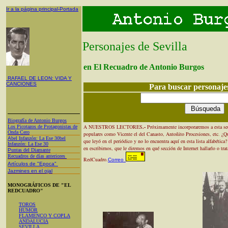
Ir a la página principal-Portada
Personajes de Sevilla
en El Recuadro de Antonio Burgos
RAFAEL DE LEON: VIDA Y
CANCIONES
Para buscar personajes
Biografía de Antonio Burgos
A NUESTROS LECTORES
.-
Próximamente incorporaremos a esta sec
Los Picotazos de Protagonistas de
Onda Cero
populares como Vicente el del Canasto, Antoñito Procesiones, etc
.
¿Qu
A
bel Infanzón: La Ese 30
bel
que leyó en el periódico y no lo encuentra aquí en esta lista alfabética?
Infanzón: La Ese 30
en escribirnos, que le diremos en qué sección de Internet hallarlo o tra
P
untas del Diamante
Recuadros de días anteriores
RedCuadro.
Correo
Artículos de "Epoca"
Jazmines en el ojal
MONOGRÁFICOS DE "EL
REDCUADRO"
TOROS
HUMOR
FLAMENCO Y COPLA
ANDALUCIA
SEVILLA