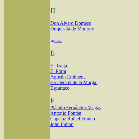
D
Don Alvaro Domecq
Duquesita de Montoro
Subir
E
El Traga
El Potra
Agustín Embuena
Escalera el de la Murga
Espartaco
F
Plácido Fernández Viagas
Antonio Fontán
Capataz Rafael Franco
John Fulton