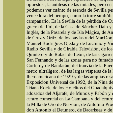
opuestos , la antítesis de las mitades, pero en 
podemos ver cuánto de esencia de Sevilla p
vencedora del tiempo, como la torre simbóli
campanario. Es la Sevilla de la pérdida de C
guerra de Ifni, de la Casa de Sánchez Dalp y
Inglés, de la Pasarela y de Isla Mágica, de A
de Cruz y Ortiz, de los pavías y del MacDon
Manuel Rodríguez Ojeda y de Luchino y Vic
Radio Sevilla y de Giralda Televisión, de lo
Quintero y de Rafael de León, de las cigarrera
San Fernando y de las zonas para no fumado
Cortijo y de Bandarán, del tranvía de la Puer
metro ultraligero, de las largas vísperas de l
Iberoamericana de 1929 y de las amplias resa
Exposición Universal de 1992, de la Niña de
Triana Rock, de los Hotelitos del Guadalquiv
adosados del Aljarafe, de Muñoz y Pabón y d
centro comercial en La Campana y del centr
la Milla de Oro de Nervión, de Antoñito Pro
don Antonio el Betunero, de Bacarissas y de 