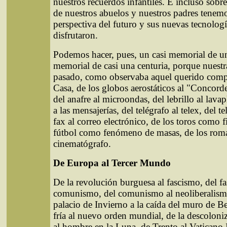
nuestros recuerdos infantiles. E incluso sobr
de nuestros abuelos y nuestros padres tenem
perspectiva del futuro y sus nuevas tecnologí
disfrutaron.
Podemos hacer, pues, un casi memorial de un
memorial de casi una centuria, porque nuest
pasado, como observaba aquel querido comp
Casa, de los globos aerostáticos al "Concord
del anafre al microondas, del lebrillo al lavap
a las mensajerías, del telégrafo al telex, del te
fax al correo electrónico, de los toros como f
fútbol como fenómeno de masas, de los roma
cinematógrafo.
De Europa al Tercer Mundo
De la revolución burguesa al fascismo, del f
comunismo, del comunismo al neoliberalismo,
palacio de Invierno a la caída del muro de Be
fría al nuevo orden mundial, de la descoloni
al hombre en la Luna, de Trento al Vaticano I