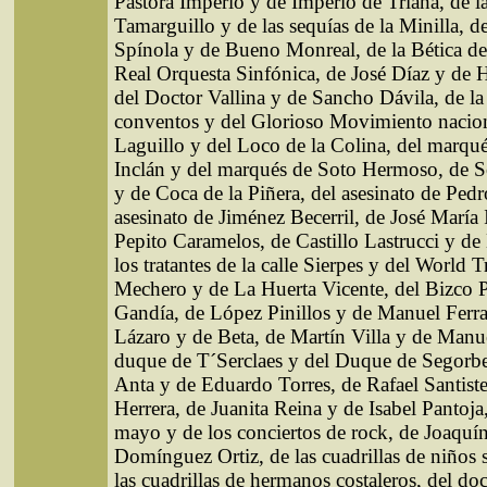
Pastora Imperio y de Imperio de Triana, de la
Tamarguillo y de las sequías de la Minilla, d
Spínola y de Bueno Monreal, de la Bética de
Real Orquesta Sinfónica, de José Díaz y de 
del Doctor Vallina y de Sancho Dávila, de l
conventos y del Glorioso Movimiento nacion
Laguillo y del Loco de la Colina, del marqué
Inclán y del marqués de Soto Hermoso, de S
y de Coca de la Piñera, del asesinato de Ped
asesinato de Jiménez Becerril, de José María
Pepito Caramelos, de Castillo Lastrucci y d
los tratantes de la calle Sierpes y del World T
Mechero y de La Huerta Vicente, del Bizco P
Gandía, de López Pinillos y de Manuel Ferra
Lázaro y de Beta, de Martín Villa y de Manu
duque de T´Serclaes y del Duque de Segorbe
Anta y de Eduardo Torres, de Rafael Santist
Herrera, de Juanita Reina y de Isabel Pantoja,
mayo y de los conciertos de rock, de Joaquí
Domínguez Ortiz, de las cuadrillas de niños 
las cuadrillas de hermanos costaleros, del do