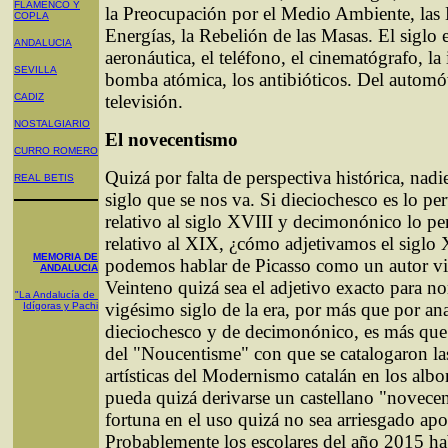
FLAMENCO Y
la Preocupación por el Medio Ambiente, las
COPLA
Energías, la Rebelión de las Masas. El siglo 
ANDALUCIA
aeronáutica, el teléfono, el cinematógrafo, la 
SEVILLA
bomba atómica, los antibióticos. Del automóv
CADIZ
televisión.
NOSTALGIARIO
El novecentismo
CURRO ROMERO
Quizá por falta de perspectiva histórica, nadi
REAL BETIS
siglo que se nos va. Si dieciochesco es lo per
relativo al siglo XVIII y decimonónico lo pe
relativo al XIX, ¿cómo adjetivamos el sigl
MEMORIA DE
podemos hablar de Picasso como un autor v
ANDALUCIA
Veinteno quizá sea el adjetivo exacto para n
"La Andalucía de
vigésimo siglo de la era, por más que por an
Idígoras y Pachi
dieciochesco y de decimonónico, es más que
del "Noucentisme" con que se catalogaron las
artísticas del Modernismo catalán en los albor
pueda quizá derivarse un castellano "novecen
fortuna en el uso quizá no sea arriesgado apo
Probablemente los escolares del año 2015 ha