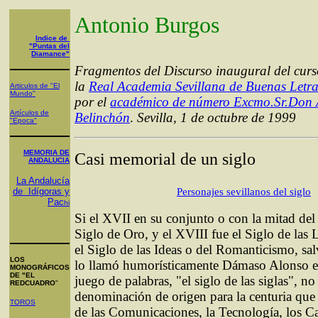
Antonio Burgos
Indice de
"Puntas del
Diamance"
Fragmentos del Discurso inaugural del cur
la
Real Academia Sevillana de Buenas Letra
Articulos de "El
Mundo"
por el
académico de número Excmo.Sr.Don 
Artículos de
Belinchón
.
Sevilla, 1 de octubre de 1999
"Epoca"
MEMORIA DE
Casi memorial de un siglo
ANDALUCIA
La Andalucía
Personajes sevillanos del siglo
de Idígoras y
Pac
hi
Si el XVII en su conjunto o con la mitad del 
Siglo de Oro, y el XVIII fue el Siglo de las 
el Siglo de las Ideas o del Romanticismo, sa
LOS
lo llamó humorísticamente Dámaso Alonso e
MONOGRÁFICOS
DE "EL
juego de palabras, "el siglo de las siglas", no
REDCUADRO
"
denominación de origen para la centuria que 
TOROS
de las Comunicaciones, la Tecnología, los C