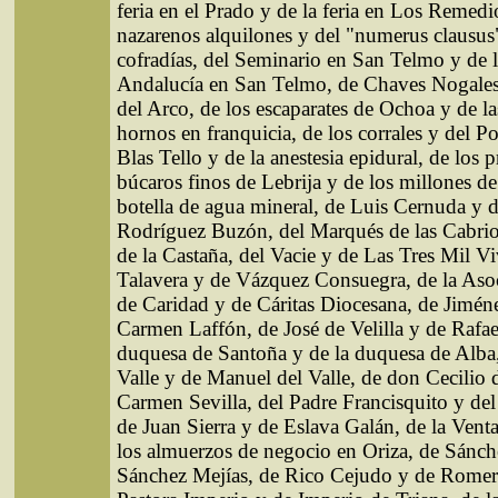
feria en el Prado y de la feria en Los Remedi
nazarenos alquilones y del "numerus clausus"
cofradías, del Seminario en San Telmo y de l
Andalucía en San Telmo, de Chaves Nogales
del Arco, de los escaparates de Ochoa y de l
hornos en franquicia, de los corrales y del P
Blas Tello y de la anestesia epidural, de los 
búcaros finos de Lebrija y de los millones de 
botella de agua mineral, de Luis Cernuda y 
Rodríguez Buzón, del Marqués de las Cabrio
de la Castaña, del Vacie y de Las Tres Mil V
Talavera y de Vázquez Consuegra, de la Asoc
de Caridad y de Cáritas Diocesana, de Jimén
Carmen Laffón, de José de Velilla y de Rafae
duquesa de Santoña y de la duquesa de Alba
Valle y de Manuel del Valle, de don Cecilio 
Carmen Sevilla, del Padre Francisquito y de
de Juan Sierra y de Eslava Galán, de la Venta
los almuerzos de negocio en Oriza, de Sánch
Sánchez Mejías, de Rico Cejudo y de Romer