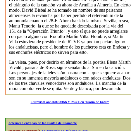
el triángulo de la canción va ahora de Armilla a Almería. En cierto
modo, David Bisbal se ha tomado en nombre de sus paisanos
almerienses la revancha por haber perdido el referéndum de la
autonomía cuando el 28-F. Ahora ha sido la misma Sevilla, o sea,
Manu Tenorio, la que se ha quedado descolgada por la vía del
151 de la "Operación Triunfo", y esto sí que no puede arreglarse
con pacto alguno con Rodolfo Martín Villa. Hombre, si Martín
Villa estuviera de presidente de RTVE ya podían pactar alguno
los andalucistas, pero el hombre de los pucheros está en Endesa y
sus enchufes eléctricos no sirven para esto.
La veleta, pues, por decirlo en términos de la poetisa Elena Martín
Vivaldi, paisana de Rosa, sigue señalando al Sur en la canción.
Los personajes de la televisión basura con la que se quiere acabar
son en su inmensa mayoría andaluces o con raíces andaluzas. Dos
de los tres chavales vencedores son andaluces. La mancha de la
mora con otra verde se quita. Verde y blanca, por descontado.
Entrevista con IDIGORAS Y PACHI en "Diario de Cádiz"
Anteriores entregas de las Puntas del Diamante
Memoria de Andalucía
La Andalucía de Idígoras y Pachi