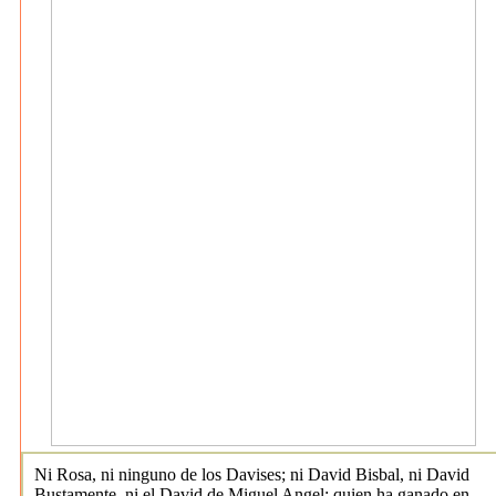
Ni Rosa, ni ninguno de los Davises; ni David Bisbal, ni David
Bustamente, ni el David de Miguel Angel: quien ha ganado en