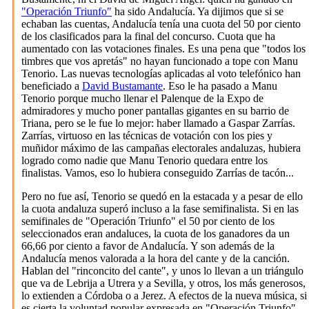
"Operación Triunfo"
ha sido Andalucía. Ya dijimos que si se
echaban las cuentas, Andalucía tenía una cuota del 50 por ciento
de los clasificados para la final del concurso. Cuota que ha
aumentado con las votaciones finales. Es una pena que "todos los
timbres que vos apretás" no hayan funcionado a tope con Manu
Tenorio. Las nuevas tecnologías aplicadas al voto telefónico han
beneficiado a
David Bustamante
. Eso le ha pasado a Manu
Tenorio porque mucho llenar el Palenque de la Expo de
admiradores y mucho poner pantallas gigantes en su barrio de
Triana, pero se le fue lo mejor: haber llamado a Gaspar Zarrías.
Zarrías, virtuoso en las técnicas de votación con los pies y
muñidor máximo de las campañas electorales andaluzas, hubiera
logrado como nadie que Manu Tenorio quedara entre los
finalistas. Vamos, eso lo hubiera conseguido Zarrías de tacón...
Pero no fue así, Tenorio se quedó en la estacada y a pesar de ello
la cuota andaluza superó incluso a la fase semifinalista. Si en las
semifinales de "Operación Triunfo" el 50 por ciento de los
seleccionados eran andaluces, la cuota de los ganadores da un
66,66 por ciento a favor de Andalucía. Y son además de la
Andalucía menos valorada a la hora del cante y de la canción.
Hablan del "rinconcito del cante", y unos lo llevan a un triángulo
que va de Lebrija a Utrera y a Sevilla, y otros, los más generosos,
lo extienden a Córdoba o a Jerez. A efectos de la nueva música, si
es cierta la voluntad popular expresada en "Operación Triunfo",