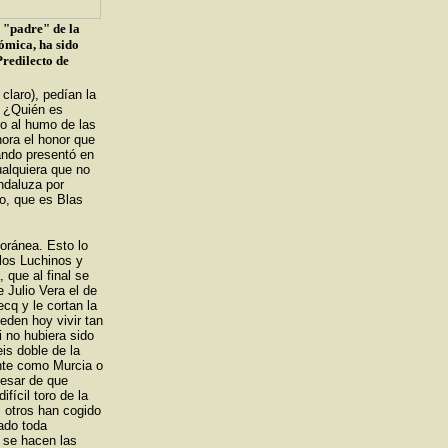
 "padre" de la
ómica, ha sido
redilecto de
laro), pedían la
. ¿Quién es
o al humo de las
ora el honor que
ndo presentó en
alquiera que no
ndaluza por
co, que es Blas
oránea. Esto lo
los Luchinos y
 que al final se
 Julio Vera el de
cq y le cortan la
eden hoy vivir tan
 no hubiera sido
is doble de la
nte como Murcia o
pesar de que
fícil toro de la
, otros han cogido
tado toda
 se hacen las