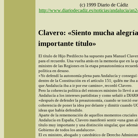
(c) 1999 Diario de Cádiz
http://www.diariodecadiz.es/noticias/andalucia/a
Clavero: «Siento mucha alegría
importante título»
El título de Hijo Predilecto ha supuesto para Manuel Clav
para el recuerdo. Una vuelta atrás en la memoria que en la q
ministro de las Regiones en la etapa preautonómica recuerd
política en desuso.
«Yo defendí la autonomía plena para Andalucía y conseguí 
dentro de la Constitución en el artículo 151; quIén me iba a
que Andalucía iba a ir por ese camino», recordó Clavero.
Pero la coherecia política del entonces ministro lo llevó a a
Andalucía a los intereses partidistas y como señaló a DIA
«después de defender la preautonomía, cuando se torció es
coherencia de poner la idea por delante y dimitir cuando U
ideas que había defendido.
Aparte de la rememoración de aquellos momentos cruciales 
Andalucía en España, Clavero manifestó sentir «una gran al
título muy importante y una distinción singular, que ademá
Gobierno de todos los andaluces».
El ex ministro, abogado y catedrático de Derecho Administr