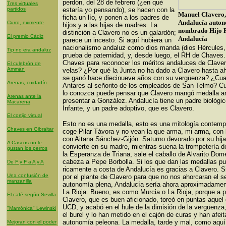
perdón, del 28 de febrero (¿en qué
Tres virtuales
partidos
estaría yo pensando), se hacen con la
Manuel Clavero,
ficha un lío, y ponen a los padres de
Andalucía auton
Curro, eximente
hijos y a las hijas de madres. La
nombrado Hijo P
distinción a Clavero no es un galardón;
El premio Cádiz
Andalucía
parece un incesto. Si aquí hubiera un
nacionalismo andaluz como dios manda (dios Hércules, c
Tip no era andaluz
prueba de paternidad, y, desde luego, el RH de Chaves
Chaves para reconocer los méritos andaluces de Claver
El culebrón de
Ammán
velas? ¿Por qué la Junta no ha dado a Clavero hasta ah
se ganó hace diecinueve años con su vergüenza? ¿Cua
Arenas, cuidadín
Antares al señorito de los empleados de San Telmo? Cu
lo conozca puede pensar que Clavero mangó medalla a
Arenas ante la
presentar a González. Andalucía tiene un padre biológi
Macarena
Infante, y un padre adoptivo, que es Clavero.
El cortijo virtual
Esto no es una medalla, esto es una mitología contemp
Chaves en Gibraltar
coge Pilar Távora y no vean la que arma, mi arma, con 
con Aitana Sánchez-Gijón: Saturno devorado por su hija,
A Cascos no le
convierte en su madre, mientras suena la trompetería de
gustan los perros
la Esperanza de Triana, sale el caballo de Alvarito Dome
cabeza a Pepe Borbolla. Si los que dan las medallas pu
De F y F a A y A
ricamente a costa de Andalucía es gracias a Clavero. Si
Una confusión de
por el plante de Clavero para que no nos ahorcaran el se
manzanilla
autonomía plena, Andalucía sería ahora aproximadame
La Rioja. Bueno, es como Murcia o La Rioja, porque a 
El café según Sevilla
Clavero, que es buen aficionado, toreó en puntas aquel di
UCD, y acabó en el hule de la dimisión de la vergüenza
"Mamónica" Lewinski
el burel y lo han metido en el cajón de curas y han afei
autonomía peleona. La medalla, tarde y mal, como aquí
Mejoran con el poder