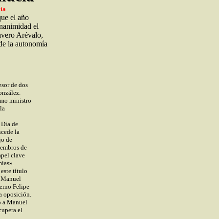
ía
ue el año
nanimidad el
avero Arévalo,
de la autonomía
o
esor de dos
onzález.
como ministro
la
 Día de
ncede la
jo de
iembros de
apel clave
mías».
este título
e Manuel
erno Felipe
a oposición.
o a Manuel
cupera el