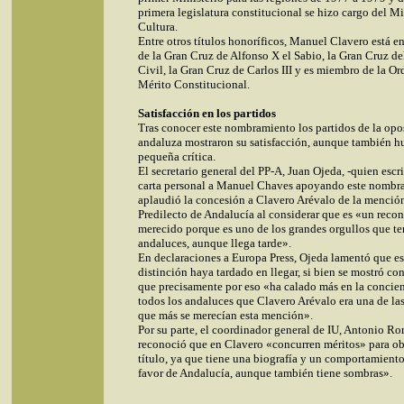
primera legislatura constitucional se hizo cargo del Mi
Cultura.
Entre otros títulos honoríficos, Manuel Clavero está e
de la Gran Cruz de Alfonso X el Sabio, la Gran Cruz de
Civil, la Gran Cruz de Carlos III y es miembro de la Or
Mérito Constitucional.
Satisfacción en los partidos
Tras conocer este nombramiento los partidos de la opo
andaluza mostraron su satisfacción, aunque también h
pequeña crítica.
El secretario general del PP-A, Juan Ojeda, -quien escr
carta personal a Manuel Chaves apoyando este nombr
aplaudió la concesión a Clavero Arévalo de la menció
Predilecto de Andalucía al considerar que es «un reco
merecido porque es uno de los grandes orgullos que t
andaluces, aunque llega tarde».
En declaraciones a Europa Press, Ojeda lamentó que es
distinción haya tardado en llegar, si bien se mostró c
que precisamente por eso «ha calado más en la concie
todos los andaluces que Clavero Arévalo era una de la
que más se merecían esta mención».
Por su parte, el coordinador general de IU, Antonio Ro
reconoció que en Clavero «concurren méritos» para ob
título, ya que tiene una biografía y un comportamiento
favor de Andalucía, aunque también tiene sombras».