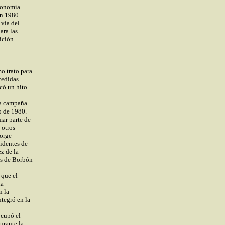
tonomía
en 1980
vía del
ara las
ición
o trato para
cedidas
có un hito
la campaña
o de 1980.
mar parte de
 otros
Jorge
sidentes de
z de la
es de Borbón
 que el
ia
 la
ntegró en la
ocupó el
urante la