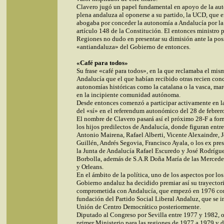
Clavero jugó un papel fundamental en apoyo de la au
plena andaluza al oponerse a su partido, la UCD, que 
abogaba por conceder la autonomía a Andalucía por la 
artículo 148 de la Constitución. El entonces ministro p
Regiones no dudo en presentar su dimisión ante la pos
«antiandaluza» del Gobierno de entonces.
«Café para todos»
Su frase «café para todos», en la que reclamaba el mism
Andalucía que el que habían recibido otras recien con
autonomías históricas como la catalana o la vasca, mar
en la incipiente comunidad autónoma.
Desde entonces comenzó a participar activamente en 
del «sí» en el referendum autonómico del 28 de febrer
El nombre de Clavero pasará así el próximo 28-F a for
los hijos predilectos de Andalucía, donde figuran entre
Antonio Mairena, Rafael Alberti, Vicente Alexaindre, 
Guillén, Andrés Segovia, Francisco Ayala, o los ex pre
la Junta de Andalucía Rafael Escuredo y José Rodrígue
Borbolla, además de S.A.R Doña María de las Merced
y Orleans.
En el ámbito de la política, uno de los aspectos por los
Gobierno andaluz ha decidido premiar así su trayector
comprometida con Andalucía, que empezó en 1976 con
fundación del Partido Social Liberal Andaluz, que se i
Unión de Centro Democrático posteriormente.
Diputado al Congreso por Sevilla entre 1977 y 1982, 
primer Ministerio para las regiones de 1977 a 1979 y d