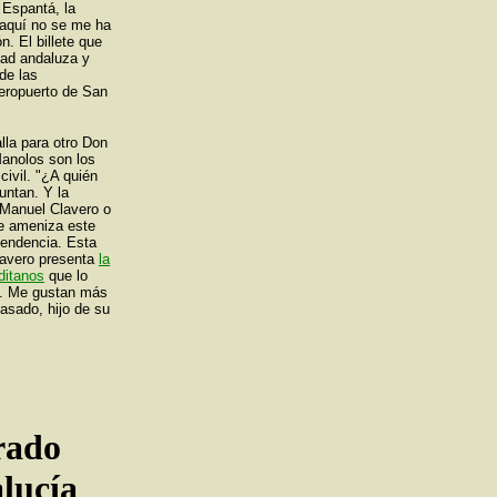
 Espantá, la
 aquí no se me ha
. El billete que
dad andaluza y
de las
aeropuerto de San
lla para otro Don
Manolos son los
civil. "¿A quién
untan. Y la
 Manuel Clavero o
ue ameniza este
ependencia. Esta
Clavero presenta
la
ditanos
que lo
a. Me gustan más
pasado, hijo de su
rado
lucía