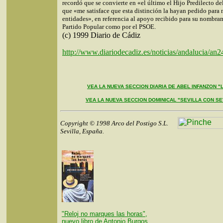
recordó que se convierte en «el último el Hijo Predilecto de
que «me satisface que esta distinción la hayan pedido para 
entidades», en referencia al apoyo recibido para su nombram
Partido Popular como por el PSOE.
(c) 1999 Diario de Cádiz
http://www.diariodecadiz.es/noticias/andalucia/a
VEA LA NUEVA SECCION DIARIA DE ABEL INFANZON "L
VEA LA NUEVA SECCION DOMINICAL "SEVILLA CON S
Copyright © 1998 Arco del Postigo S.L.
Sevilla, España.
"Reloj no marques las horas",
nuevo libro de Antonio Burgos