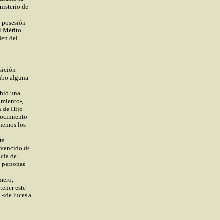
nisterio de
n posesión
l Mérito
den del
sición
ubo alguna
ibió una
amiento-,
n de Hijo
nocimiento
enemos los
ta
onvencido de
ncia de
s personas
mero,
tener este
 «de luces a