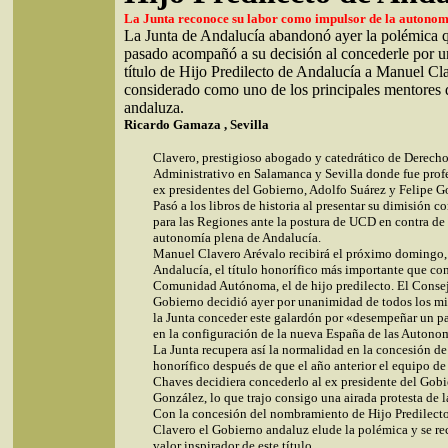
La Junta reconoce su labor como impulsor de la autonom
La Junta de Andalucía abandonó ayer la polémica q
pasado acompañó a su decisión al concederle por u
título de Hijo Predilecto de Andalucía a Manuel Cl
considerado como uno de los principales mentores 
andaluza.
Ricardo Gamaza , Sevilla
Clavero, prestigioso abogado y catedrático de Derech
Administrativo en Salamanca y Sevilla donde fue prof
ex presidentes del Gobierno, Adolfo Suárez y Felipe G
Pasó a los libros de historia al presentar su dimisión 
para las Regiones ante la postura de UCD en contra de 
autonomía plena de Andalucía.
Manuel Clavero Arévalo recibirá el próximo domingo,
Andalucía, el título honorífico más importante que co
Comunidad Autónoma, el de hijo predilecto. El Conse
Gobierno decidió ayer por unanimidad de todos los m
la Junta conceder este galardón por «desempeñar un p
en la configuración de la nueva España de las Autono
La Junta recupera así la normalidad en la concesión de 
honorífico después de que el año anterior el equipo d
Chaves decidiera concederlo al ex presidente del Gobi
González, lo que trajo consigo una airada protesta de l
Con la concesión del nombramiento de Hijo Predilect
Clavero el Gobierno andaluz elude la polémica y se re
valor inspirador de este título.