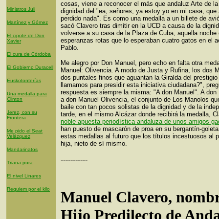
cosas, viene a reconocer el más que andaluz Arte de la
Ministros Juli
dignidad del "ea, señores, ya estoy yo en mi casa, que
perdido nada". Es como una medalla a un billete de avión
Martínez y Gómez
sacó Clavero tras dimitir en la UCD a causa de la digni
volverse a su casa de la Plaza de Cuba, aquella noche 
El cipote de Don
esperanzas rotas que lo esperaban cuatro gatos en el 
Xavier
Pablo.
El cura de Córdoba
Me alegro por Don Manuel, pero echo en falta otra meda
El Gobierno Duracell
Manuel: Olivencia. A modo de Justa y Rufina, los dos 
dos puntales finos que aguantan la Giralda del prestigio 
Euskotonterías
llamamos para presidir esta iniciativa ciudadana?", preg
respuesta es siempre la misma: "A don Manuel". A don
Una medalla para
a don Manuel Olivencia, el conjunto de Los Manolos q
Clinton
baile con tan pocos solistas de la dignidad y de la ind
Jerez, con su
tarde, en el mismo Alcázar donde recibirá la medalla, 
Frontera
noble apuesta periodística andaluza de unos amigos ga
han puesto de mascarón de proa en su bergantín-golet
Me pido el Seat
estas medallas al futuro que los títulos incestuosos al 
Velázquez
hija, nieto de sí mismo.
Mandarinatos
-----------
Triana pura
El nivel Linares
Requiem por el kilo
Manuel Clavero, nomb
Hijo Predilecto de Anda