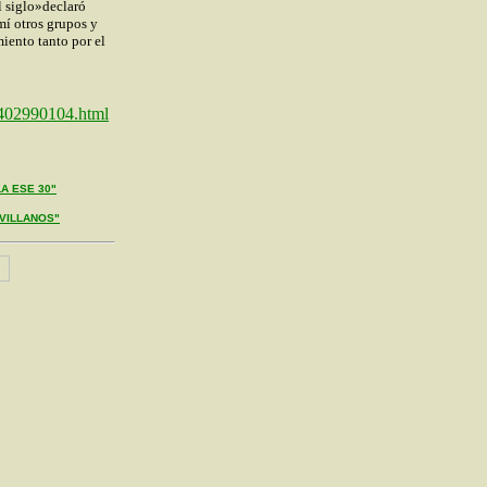
l siglo»declaró
mí otros grupos y
iento tanto por el
n2402990104.html
A ESE 30"
EVILLANOS"