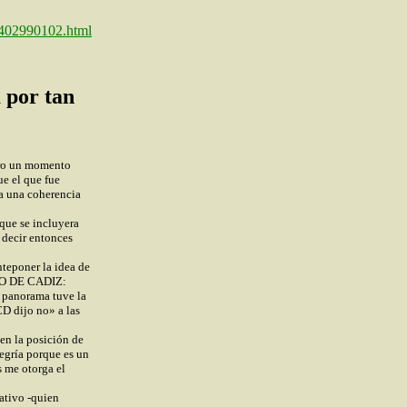
n2402990102.html
 por tan
ero un momento
ue el que fue
a una coherencia
que se incluyera
 decir entonces
nteponer la idea de
RIO DE CADIZ:
e panorama tuve la
CD dijo no» a las
en la posición de
egría porque es un
s me otorga el
ativo -quien