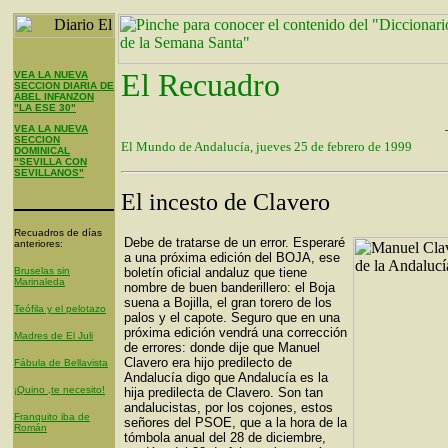
El Recuadro
VEA LA NUEVA
SECCION DIARIA DE
ABEL INFANZON
"LA ESE 30"
VEA LA NUEVA
SECCION
El Mundo de Andalucía, jueves 25 de febrero de 1999
DOMINICAL
"SEVILLA CON
SEVILLANOS"
El incesto de Clavero
Recuadros de días
Debe de tratarse de un error. Esperaré
anteriores:
a una próxima edición del BOJA, ese
Bruselas sin
boletín oficial andaluz que tiene
Marinaleda
nombre de buen banderillero: el Boja
suena a Bojilla, el gran torero de los
Teófila y el pelotazo
palos y el capote. Seguro que en una
próxima edición vendrá una corrección
Madres de El Juli
de errores: donde dije que Manuel
Clavero era hijo predilecto de
Fábula de Bellavista
Andalucía digo que Andalucía es la
¡Quino ,te necesito!
hija predilecta de Clavero. Son tan
andalucistas, por los cojones, estos
Franquito iba de
señores del PSOE, que a la hora de la
Román
tómbola anual del 28 de diciembre,