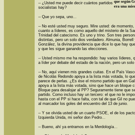
que según G
-- ¿Usted me puede decir cuántos partidos
era una mie
socialistas hay?
-- Que yo sepa, uno...
-- No esté usted muy seguro. Mire usted: de momento,
cuanto a líderes, es como aquello del misterio de la S
Trinidad del catecismo. Es uno y trino. Son tres perso
distintas, pero un solo dios verdadero. Almunia, Borrell 
González, la divina providencia que dice lo que hay que
y que les sigue ganando las elecciones.
-- Usted mismo me ha respondido: hay varios líderes, 
a líder por debate del estado de la nación, pero un solo 
-- No, aquí vienen mis grandes cuitas. En el País Vasco
de Nicolás Redondo apoya a la lista más votada, lo qu
parece de perlas. ¿Es ése el mismo partido que en Gal
apoya a la lista más votada, sino que hace un bloque c
Bloque para desalojar al PP? Seguramente tiene que se
partido. Como incluso hay un tercero: el que no le impor
hasta con el PP si hace falta, con tal de que Gil no pu
al marcador los goles del encuentro del 13 de junio.
-- Y se olvida usted de un cuarto PSOE, el de los pact
Izquierda Unida, mi señor don Pedro...
-- Bueno, ahí ya entramos en la Merdología...