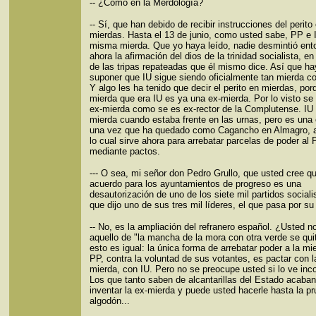
-- ¿Cómo en la Merdología?
-- Sí, que han debido de recibir instrucciones del perito
mierdas. Hasta el 13 de junio, como usted sabe, PP e I
misma mierda. Que yo haya leído, nadie desmintió ent
ahora la afirmación del dios de la trinidad socialista, en
de las tripas repateadas que él mismo dice. Así que h
suponer que IU sigue siendo oficialmente tan mierda c
Y algo les ha tenido que decir el perito en mierdas, por
mierda que era IU es ya una ex-mierda. Por lo visto se
ex-mierda como se es ex-rector de la Complutense. IU
mierda cuando estaba frente en las urnas, pero es una
una vez que ha quedado como Cagancho en Almagro, a
lo cual sirve ahora para arrebatar parcelas de poder al
mediante pactos.
--- O sea, mi señor don Pedro Grullo, que usted cree qu
acuerdo para los ayuntamientos de progreso es una
desautorización de uno de los siete mil partidos sociali
que dijo uno de sus tres mil líderes, el que pasa por su 
-- No, es la ampliación del refranero español. ¿Usted n
aquello de "la mancha de la mora con otra verde se qu
esto es igual: la única forma de arrebatar poder a la mi
PP, contra la voluntad de sus votantes, es pactar con l
mierda, con IU. Pero no se preocupe usted si lo ve inc
Los que tanto saben de alcantarillas del Estado acaba
inventar la ex-mierda y puede usted hacerle hasta la pr
algodón...