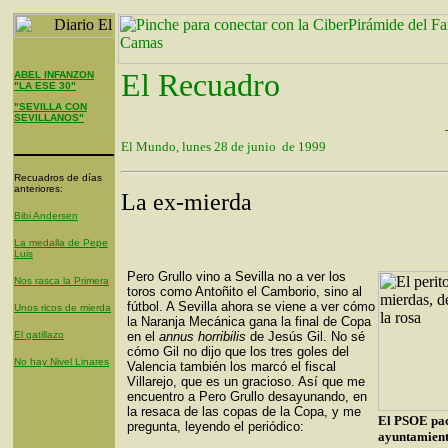
El Recuadro
ABEL INFANZON
"LA ESE 30"
"SEVILLA CON
SEVILLANOS"
El Mundo, lunes 28 de junio de 1999
Recuadros de días
anteriores:
La ex-mierda
Bibi Andersen
La medalla de Pepe
Luis
Pero Grullo vino a Sevilla no a ver los
Nos rasca la Primera
toros como Antoñito el Camborio, sino al
fútbol. A Sevilla ahora se viene a ver cómo
Unos ricos de mierda
la Naranja Mecánica gana la final de Copa
El gatillazo
en el
annus horribilis
de Jesús Gil. No sé
cómo Gil no dijo que los tres goles del
No hay Nivel Linares
Valencia también los marcó el fiscal
Villarejo, que es un gracioso. Así que me
encuentro a Pero Grullo desayunando, en
la resaca de las copas de la Copa, y me
El PSOE pac
pregunta, leyendo el periódico:
ayuntamient