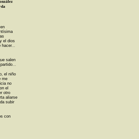
onzález
rda
 en
antísima
nas
y el dios
 hacer...
que salen
partido...
, el niño
e me
icia no
on el
r otro
ta aliarse
eda subir
os con