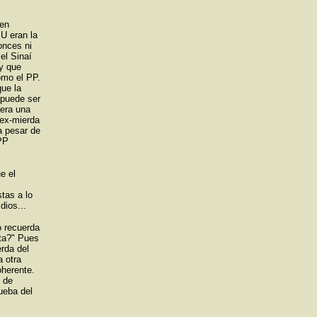
 en
U eran la
onces ni
 el Sinaí
ay que
omo el PP.
que la
 puede ser
 era una
 ex-mierda
 pesar de
 PP
e el
stas a lo
dios...
o recuerda
ita?" Pues
erda del
a otra
oherente.
n de
ueba del