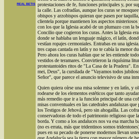
protestaciones de fe, funciones principales y, por su
REAL BETIS
la calle. Las cofradías, aunque los curas se mosquee
obispos y arzobispos quieran que pasen por taquilla,
clientela porque mantienen los aspectos misteriosos 
con los que la Iglesia acabó de un plumazo con la b
Concilio que cogieron los curas. Antes la Iglesia er
donde se hablaba un lenguaje mágico, el latín, dond
vestían ropajes cermoniales. Entrabas en una iglesia
tres capas cantada en latín y no te cabía la menor du
Pero ahora los curas hablan que se les entiende todo
vestidos de teramares. Convirtieron la riquísima litu
protestantoides ritos de "La Casa de la Pradera". E
mei, Deus", la cursilada de "Vayamos todos jubiloso
Señor", que parece el anuncio televisivo de una inmo
Quien quiera oírse una misa solemne y en latín, y ol
rodearse de los elementos estéticos que tanto ayudan 
más remedio que ir a la función principal de una co
misas conventuales en las catedrales andaluzas que 
los Testigos de Jehová, pero sin ahogaílla. Las cofr
conservadoras de todo el patrimonio religioso que la 
borda. Y como a los andaluces nos va esa marcha ba
(no es errata, más que tridentinos somos tridentones)
pues en su pecado de ponerse modernos llevan usted
que Andalucía sea la tierra con mayor número de h