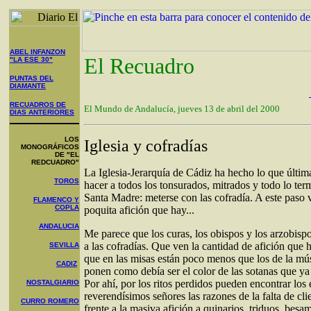
ABEL INFANZON
El Recuadro
"LA ESE 30"
PUNTAS DEL
DIAMANTE
RECUADROS DE
El Mundo de Andalucía, jueves 13 de abril del 2000
DIAS ANTERIORES
LOS
Iglesia y cofradías
MONOGRÁFICOS
DE "EL
REDCUADRO"
La Iglesia-Jerarquía de Cádiz ha hecho lo que últim
TOROS
hacer a todos los tonsurados, mitrados y todo lo ter
Santa Madre: meterse con las cofradía. A este paso 
FLAMENCO Y
COPLA
poquita afición que hay...
ANDALUCIA
Me parece que los curas, los obispos y los arzobispo
a las cofradías. Que ven la cantidad de afición que h
SEVILLA
que en las misas están poco menos que los de la mús
CADIZ
ponen como debía ser el color de las sotanas que ya
Por ahí, por los ritos perdidos pueden encontrar los
NOSTALGIARIO
reverendísimos señores las razones de la falta de cli
CURRO ROMERO
frente a la masiva afición a quinarios, triduos, besa