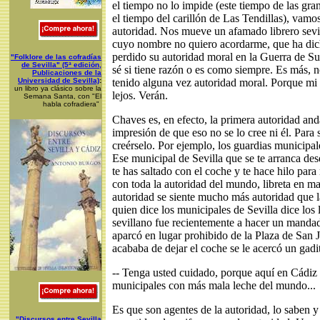
el tiempo no lo impide (este tiempo de las gra
el tiempo del carillón de Las Tendillas), vamos 
autoridad. Nos mueve un afamado librero sevi
cuyo nombre no quiero acordarme, que ha di
perdido su autoridad moral en la Guerra de 
"Folklore de las cofradías
de Sevilla" (5ª edición,
sé si tiene razón o es como siempre. Es más, n
Publicaciones de la
Universidad de Sevilla)
:
tenido alguna vez autoridad moral. Porque m
un libro ya clásico sobre la
lejos. Verán.
Semana Santa, con "El
habla cofradiera"
Chaves es, en efecto, la primera autoridad and
impresión de que eso no se lo cree ni él. Para
creérselo. Por ejemplo, los guardias municipale
Ese municipal de Sevilla que se te arranca de
te has saltado con el coche y te hace hilo para 
con toda la autoridad del mundo, libreta en ma
autoridad se siente mucho más autoridad que 
quien dice los municipales de Sevilla dice los
sevillano fue recientemente a hacer un manda
aparcó en lugar prohibido de la Plaza de San
acababa de dejar el coche se le acercó un gadit
-- Tenga usted cuidado, porque aquí en Cádiz
municipales con más mala leche del mundo...
Es que son agentes de la autoridad, lo saben y
"Discursos entre Sevilla