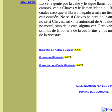
REAL BETIS
Lo ve la gente por la calle y le sigue llamand
cambio, ven a Chaves y le llaman Manolo... R
cuales creo que el librero llegado a más no ti
esta ocasión. No sé si Chaves ha perdido la a
no sé si Chaves, máxima autoridad de Andaluc
no moral, sino de la otra, alguna vez. Pero va
salimos de la bollería de la
auctoritas
y nos met
de la
potestas
...
Biografía de Antonio Burgos
Firmas en El Mundo
Foros de opinión de El Mundo
ABEL INFANZON "LA ESE 30
PUNTAS DEL DIAMANTE