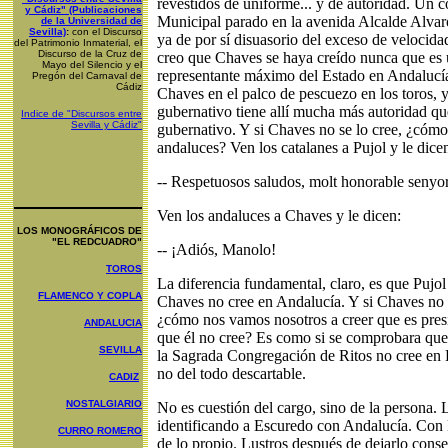
revestidos de uniforme... y de autoridad. Un c
y Cádiz" (Publicaciones
Municipal parado en la avenida Alcalde Alva
de la Universidad de
Sevilla)
:
con el Discurso
ya de por sí disuasorio del exceso de velocid
del Patrimonio Inmaterial, el
Discurso de la Cruz de
creo que Chaves se haya creído nunca que es u
Mayo del Silenci
o y el
representante máximo del Estado en Andalucía
Pregón del Carnaval de
Cádiz
Chaves en el palco de pescuezo en los toros, 
gubernativo tiene allí mucha más autoridad qu
Indice de "Discursos entre
Sevilla y Cádiz"
gubernativo. Y si Chaves no se lo cree, ¿cómo 
andaluces? Ven los catalanes a Pujol y le dice
-- Respetuosos saludos, molt honorable senyor 
Ven los andaluces a Chaves y le dicen:
LOS MONOGRÁFICOS DE
"EL REDCUADRO"
-- ¡Adiós, Manolo!
TOROS
La diferencia fundamental, claro, es que Pujol
FLAMENCO Y COPLA
Chaves no cree en Andalucía. Y si Chaves no 
¿cómo nos vamos nosotros a creer que es presi
ANDALUCIA
que él no cree? Es como si se comprobara que 
SEVILLA
la Sagrada Congregación de Ritos no cree en D
no del todo descartable.
CADIZ
NOSTALGIARIO
No es cuestión del cargo, sino de la persona. 
identificando a Escuredo con Andalucía. Con B
CURRO ROMERO
de lo propio. Lustros después de dejarlo conse