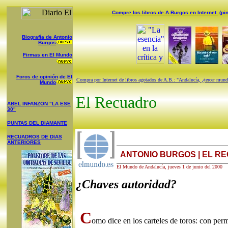
Compre los libros de A.Burgos en Internet
(pi
Biografía de Antonio
Burgos
Firmas en El Mundo
Foros de opinión de El
Compra por Internet de libros agotados de A.B.: "Andalucía, ¿tercer mund
Mundo
El Recuadro
ABEL INFANZON "LA ESE
30"
PUNTAS DEL DIAMANTE
RECUADROS DE DIAS
ANTERIORES
ANTONIO BURGOS | EL R
El Mundo de Andalucía, jueves 1 de junio del 2000
¿Chaves autoridad?
C
omo dice en los carteles de toros: con perm