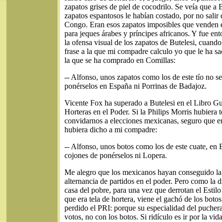
zapatos grises de piel de cocodrilo. Se veía que a 
zapatos espantosos le habían costado, por no salir 
Congo. Eran esos zapatos imposibles que venden 
para jeques árabes y príncipes africanos. Y fue ent
la ofensa visual de los zapatos de Butelesi, cuando 
frase a la que mi compadre calculo yo que le ha s
la que se ha comprado en Comillas:
-- Alfonso, unos zapatos como los de este tío no se
ponérselos en España ni Porrinas de Badajoz.
Vicente Fox ha superado a Butelesi en el Libro Gu
Horteras en el Poder. Si la Philips Morris hubiera t
convidarnos a elecciones mexicanas, seguro que en 
hubiera dicho a mi compadre:
-- Alfonso, unos botos como los de este cuate, en 
cojones de ponérselos ni Lopera.
Me alegro que los mexicanos hayan conseguido la
alternancia de partidos en el poder. Pero como la d
casa del pobre, para una vez que derrotan el Estilo
que era tela de hortera, viene el gachó de los botos
perdido el PRI: porque su especialidad del puchera
votos, no con los botos. Si ridículo es ir por la vid