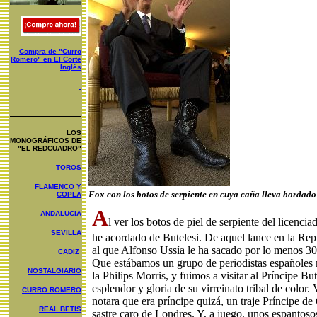
Compra de "Curro
Romero" en El Corte
Inglés
LOS
MONOGRÁFICOS DE
"EL REDCUADRO"
TOROS
FLAMENCO Y
Fox con los botos de serpiente en cuya caña lleva bordad
COPLA
A
ANDALUCIA
l ver los botos de piel de serpiente del licenc
SEVILLA
he acordado de Butelesi. De aquel lance en la Rep
al que Alfonso Ussía le ha sacado por lo menos 30
CADIZ
Que estábamos un grupo de periodistas españoles
NOSTALGIARIO
la Philips Morris, y fuimos a visitar al Príncipe But
esplendor y gloria de su virreinato tribal de color. 
CURRO ROMERO
notara que era príncipe quizá, un traje Príncipe de 
REAL BETIS
sastre caro de Londres. Y, a juego, unos espantoso