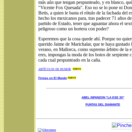
más aún que tengan pespunteado, y en blanco, qué
"Vicente Fox Quesada". Eso no se lo pone ni Don
Betis, a quien le basta el rótulo de la fachada del 
hecho los mexicanos para, tras padecer 71 años de
partido de Estado, tener que aguantar ahora el sext
peligroso como un hortera con poder?
Esperemos que la cosa quede ahí. Porque no quiero
querido Jaime de Marichalar, que te haya gustado la
verano, en Mallorca, como supremo árbitro de la e
eres, impongas la moda de los botos de serpiente 
cada cual pespunteado en la caña.
ARTÍCULOS DE HUMOR
Firmas en El Mundo
ABEL INFANZON "LA ESE 30"
PUNTAS DEL DIAMANTE