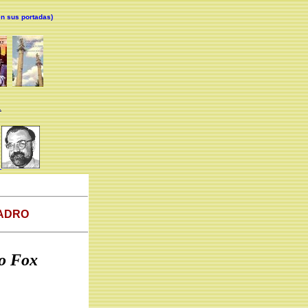
n sus portadas)
.
UADRO
do Fox