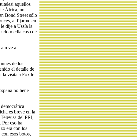
Butelesi aquellos
de África, un
en Bond Street sólo
onces, al fijarme en
le dije a Ussía la
acado media casa de
 atreve a
innes de los
enido el detalle de
la visita a Fox le
España no tiene
 democrática
icha es breve en la
 Televisa del PRI,
. Por eso ha
zo era con los
a con esos botos,