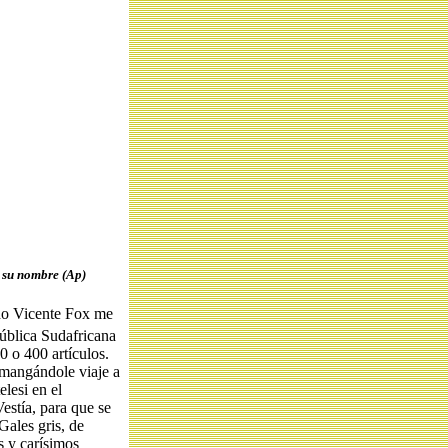
o su nombre (Ap)
iado Vicente Fox me
ública Sudafricana
0 o 400 artículos.
 mangándole viaje a
elesi en el
Vestía, para que se
Gales gris, de
s y carísimos