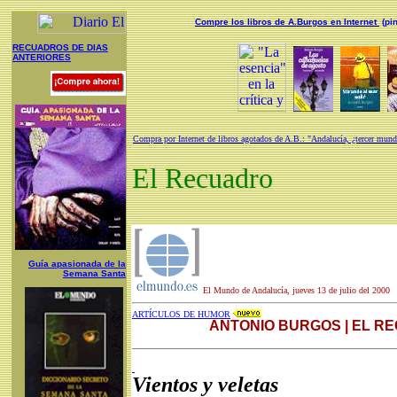
Compre los libros de A.Burgos en Internet
(pi
RECUADROS DE DIAS
ANTERIORES
Compra por Internet de libros agotados de A.B.: "Andalucía, ¿tercer mund
El Recuadro
Guía apasionada de la
Semana Santa
El Mundo de Andalucía, jueves 13 de julio del 2000
ARTÍCULOS DE HUMOR
ANTONIO BURGOS | EL R
Vientos y veletas