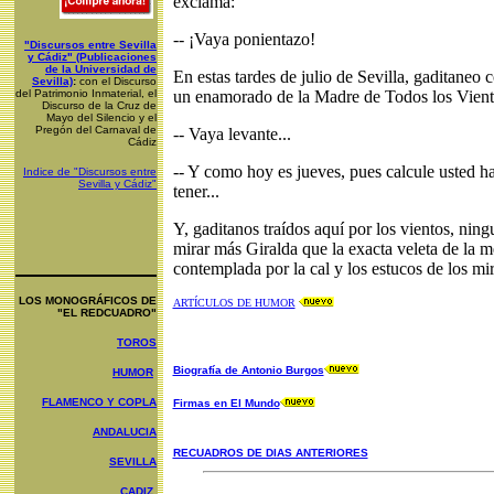
exclama:
-- ¡Vaya ponientazo!
"Discursos entre Sevilla
y Cádiz" (Publicaciones
de la Universidad de
En estas tardes de julio de Sevilla, gaditaneo 
Sevilla)
:
con el Discurso
del Patrimonio Inmaterial, el
un enamorado de la Madre de Todos los Vient
Discurso de la Cruz de
Mayo del Silenci
o y el
Pregón del Carnaval de
-- Vaya levante...
Cádiz
-- Y como hoy es jueves, pues calcule usted h
Indice de "Discursos entre
Sevilla y Cádiz"
tener...
Y, gaditanos traídos aquí por los vientos, ning
mirar más Giralda que la exacta veleta de la 
contemplada por la cal y los estucos de los mi
LOS MONOGRÁFICOS DE
ARTÍCULOS DE HUMOR
"EL REDCUADRO"
TOROS
Biografía de Antonio Burgos
HUMOR
FLAMENCO Y COPLA
Firmas en El Mundo
ANDALUCIA
RECUADROS DE DIAS ANTERIORES
SEVILLA
CADIZ