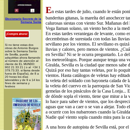
E
n estas tardes de julio, cuando le están pon
banderitas gitanas, la mareíta del anochecer tar
Diccionario Secreto de la
Semana Santa
calurosas siestas con viento Sur. Mañanas del 
Vega llaman solano, un viento hecho a la medi
En estas tardes veraniegas de levante, como 
decembrinas de surestada con todas las lluvias,
sevillano por los vientos. El sevillano es quiz
Si no tiene estas dos
obras de Antonio Burgos
lluvias y calores, pero menos de vientos. ¿Cuá
sobre la Semana Santa
en Sevilla? Ni se le ocurra preguntarlo. Lo del
de Sevilla, puede
adquirirlas ahora llamando
los meteorólogos. Porque aunque tenga una ve
al número de atención al
cliente de EL MUNDO:
Giralda, Sevilla es la ciudad que menos sabe 
902 21 33 21 ( o al +34 1
Quizá por eso hay tantas veletas, por lo poqu
379.73.33. si llama desde
fuera de España), de 8 a
vientos. Hasta catálogos de veletas hay editad
20 horas los días
la veleta del soldado con bayoneta calada de la
laborables y de 9 a 14 los
fines de semana y
la veleta del cuervo en la parroquia de San Vic
festivos
gemelas de los pináculos de la Casa Lonja... E
de dónde sopla el viento, tiene que mirar a la
lo hace para saber de vientos, que los despreci
aguas que van a caer o se van a alejar. Todo 
a ocurrir con los nubarrones cuando la Giralda
Nadie qué viento sopla cuando mira para la cal
A una hora de autopista de Sevilla está, por el 