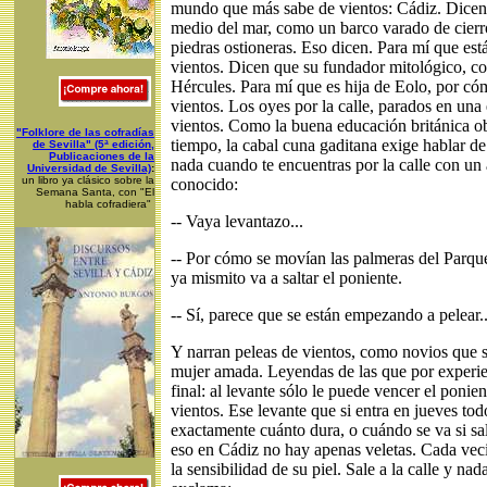
mundo que más sabe de vientos: Cádiz. Dicen
medio del mar, como un barco varado de cierr
piedras ostioneras. Eso dicen. Para mí que est
vientos. Dicen que su fundador mitológico, co
Hércules. Para mí que es hija de Eolo, por có
vientos. Los oyes por la calle, parados en una
vientos. Como la buena educación británica ob
"Folklore de las cofradías
tiempo, la cabal cuna gaditana exige hablar de
de Sevilla" (5ª edición,
Publicaciones de la
nada cuando te encuentras por la calle con un
Universidad de Sevilla)
:
un libro ya clásico sobre la
conocido:
Semana Santa, con "El
habla cofradiera"
-- Vaya levantazo...
-- Por cómo se movían las palmeras del Parqu
ya mismito va a saltar el poniente.
-- Sí, parece que se están empezando a pelear..
Y narran peleas de vientos, como novios que s
mujer amada. Leyendas de las que por experie
final: al levante sólo le puede vencer el ponien
vientos. Ese levante que si entra en jueves to
exactamente cuánto dura, o cuándo se va si sa
eso en Cádiz no hay apenas veletas. Cada veci
la sensibilidad de su piel. Sale a la calle y nad