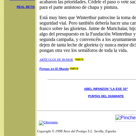
acabaron las prioridades. Cédele el paso o vete sa
para el parte amistoso de chapa y pintura.
REAL BETIS
Está muy bien que Winterthur patrocine la toma de
seguridad vial. Pero también debería hacer una c
frasco sobre las glorietas. Jaime de Marichalar, hijo
algo del presupuesto en la Fundación Winterthur y
segunda campaña, y convencéis a los ayuntamient
dejen de tanta leche de glorieta (y nunca mejor dic
pongan otra vez los semáforos de toda la vida.
ARTÍCULOS DE HUMOR
Firmas en El Mundo
ABEL INFANZON "LA ESE 30"
PUNTAS DEL DIAMANTE
Copyright © 1998 Arco del Postigo S.L. Sevilla, España.