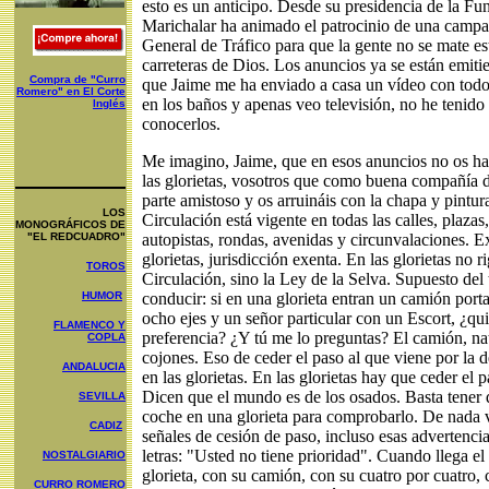
esto es un anticipo. Desde su presidencia de la Fu
Marichalar ha animado el patrocinio de una campa
General de Tráfico para que la gente no se mate es
carreteras de Dios. Los anuncios ya se están emitie
Compra de "Curro
que Jaime me ha enviado a casa un vídeo con todo
Romero" en El Corte
en los baños y apenas veo televisión, no he tenido 
Inglés
conocerlos.
Me imagino, Jaime, que en esos anuncios no os ha
las glorietas, vosotros que como buena compañía d
parte amistoso y os arruináis con la chapa y pintu
LOS
Circulación está vigente en todas las calles, plazas,
MONOGRÁFICOS DE
"EL REDCUADRO"
autopistas, rondas, avenidas y circunvalaciones. E
glorietas, jurisdicción exenta. En las glorietas no r
TOROS
Circulación, sino la Ley de la Selva. Supuesto del 
HUMOR
conducir: si en una glorieta entran un camión por
ocho ejes y un señor particular con un Escort, ¿qui
FLAMENCO Y
preferencia? ¿Y tú me lo preguntas? El camión, na
COPLA
cojones. Eso de ceder el paso al que viene por la 
ANDALUCIA
en las glorietas. En las glorietas hay que ceder el p
Dicen que el mundo es de los osados. Basta tener q
SEVILLA
coche en una glorieta para comprobarlo. De nada 
CADIZ
señales de cesión de paso, incluso esas advertenci
letras: "Usted no tiene prioridad". Cuando llega el
NOSTALGIARIO
glorieta, con su camión, con su cuatro por cuatro
CURRO ROMERO