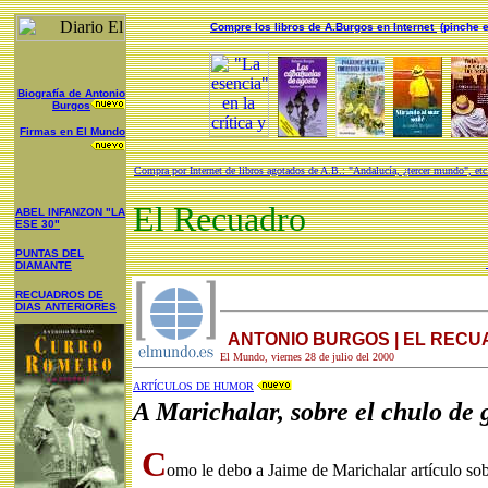
Compre los libros de A.Burgos en Internet
(pinche e
Biografía de Antonio
Burgos
Firmas en El Mundo
Compra por Internet de libros agotados de A.B.: "Andalucía, ¿tercer mundo", etc
El Recuadro
ABEL INFANZON "LA
ESE 30"
PUNTAS DEL
DIAMANTE
RECUADROS DE
DIAS ANTERIORES
ANTONIO BURGOS | EL REC
El Mundo, viernes 28 de julio del 2000
ARTÍCULOS DE HUMOR
A Marichalar, sobre el chulo de 
C
omo le debo a Jaime de Marichalar artículo sob