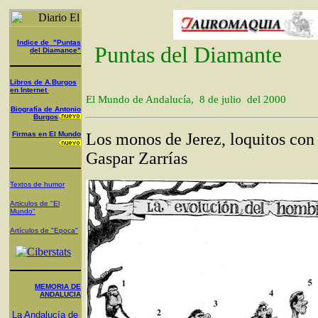
Indice de "Puntas
Puntas del Diamante
del Diamance"
L
ibros de A.Burgos
en Internet
El Mundo de Andalucía, 8 de julio del 2000
Biografía de Antonio
Burgos
Firmas en El Mundo
Los monos de Jerez, loquitos con 
Gaspar Zarrías
Textos de humor
Articulos de "El
Mundo"
Artículos de "Epoca"
MEMORIA DE
ANDALUCIA
La Andalucía de