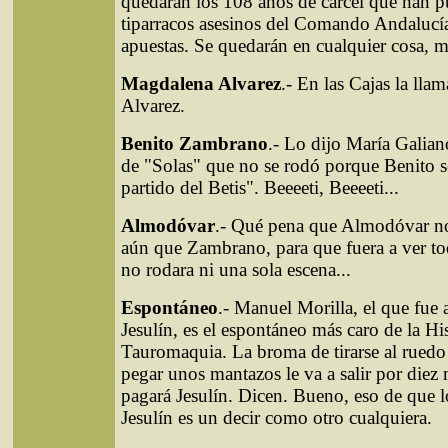
quedarán los 108 años de cárcel que han pu
tiparracos asesinos del Comando Andalucí
apuestas. Se quedarán en cualquier cosa, 
Magdalena Alvarez
.- En las Cajas la ll
Alvarez.
Benito Zambrano
.- Lo dijo María Galia
de "Solas" que no se rodó porque Benito s
partido del Betis". Beeeeti, Beeeeti...
Almodóvar
.- Qué pena que Almodóvar no
aún que Zambrano, para que fuera a ver to
no rodara ni una sola escena...
Espontáneo
.- Manuel Morilla, el que fue
Jesulín, es el espontáneo más caro de la His
Tauromaquia. La broma de tirarse al ruedo
pegar unos mantazos le va a salir por diez 
pagará Jesulín. Dicen. Bueno, eso de que l
Jesulín es un decir como otro cualquiera.