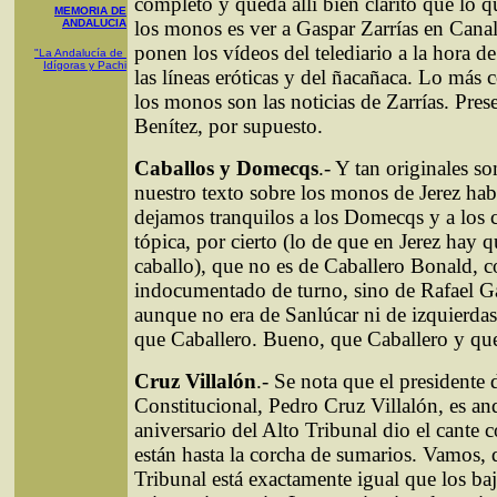
completo y queda allí bien clarito que lo q
MEMORIA DE
ANDALUCIA
los monos es ver a Gaspar Zarrías en Canal
ponen los vídeos del telediario a la hora d
"La Andalucía de
Idígoras y Pachi
las líneas eróticas y del ñacañaca. Lo más 
los monos son las noticias de Zarrías. Pre
Benítez, por supuesto.
Caballos y Domecqs
.- Y tan originales s
nuestro texto sobre los monos de Jerez hab
dejamos tranquilos a los Domecqs y a los c
tópica, por cierto (lo de que en Jerez hay
caballo), que no es de Caballero Bonald, 
indocumentado de turno, sino de Rafael G
aunque no era de Sanlúcar ni de izquierdas
que Caballero. Bueno, que Caballero y qu
Cruz Villalón
.- Se nota que el presidente 
Constitucional, Pedro Cruz Villalón, es a
aniversario del Alto Tribunal dio el cante 
están hasta la corcha de sumarios. Vamos, 
Tribunal está exactamente igual que los baj