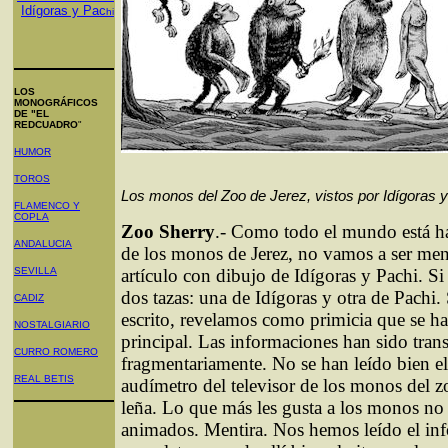
Idígoras y Pac
hi
LOS
MONOGRÁFICOS
DE "EL
REDCUADRO
"
HUMOR
TOROS
Los monos del Zoo de Jerez, vistos por Idígoras 
FLAMENCO Y
COPLA
Zoo Sherry
.- Como todo el mundo está ha
ANDALUCIA
de los monos de Jerez, no vamos a ser men
SEVILLA
artículo con dibujo de Idígoras y Pachi. Si
dos tazas: una de Idígoras y otra de Pachi.
CADIZ
escrito, revelamos como primicia que se ha
NOSTALGIARIO
principal. Las informaciones han sido tra
CURRO ROMERO
fragmentariamente. No se han leído bien el
REAL BETIS
audímetro del televisor de los monos del zo
leña. Lo que más les gusta a los monos no 
animados. Mentira. Nos hemos leído el in