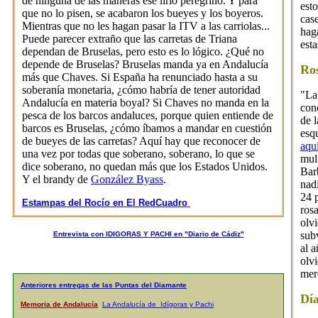
de ninguna de las maneras ese lirio peregrino. Y para
est
que no lo pisen, se acabaron los bueyes y los boyeros.
cas
Mientras que no les hagan pasar la ITV a las carriolas...
hag
Puede parecer extraño que las carretas de Triana
est
dependan de Bruselas, pero esto es lo lógico. ¿Qué no
depende de Bruselas? Bruselas manda ya en Andalucía
Ros
más que Chaves. Si España ha renunciado hasta a su
soberanía monetaria, ¿cómo habría de tener autoridad
"La
Andalucía en materia boyal? Si Chaves no manda en la
con
pesca de los barcos andaluces, porque quien entiende de
de l
barcos es Bruselas, ¿cómo íbamos a mandar en cuestión
esq
de bueyes de las carretas? Aquí hay que reconocer de
aqu
una vez por todas que soberano, soberano, lo que se
mul
dice soberano, no quedan más que los Estados Unidos.
Bar
Y el brandy de
González Byass
.
nadi
24 
Estamp
as del Rocío en El RedCuadro
rosa
olvi
sub
Entrevista con IDIGORAS Y PACHI en "Diario de Cádiz"
al 
olvi
mer
Anteriores entregas de las Puntas del Diamante
Día
Memoria de Andalucía
La Andalucía de Idígoras y Pachi