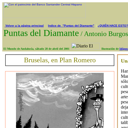
Volver a la página principal
Indice de "Puntas del Diamante"
|
¿QUIÉN HACE ESTO?
Puntas del Diamante
/
Antonio Burg
El Mundo de Andalucía, sábado 28 de abril del 2001
Ilustración de
Idígor
Bruselas, en Plan Romero
Un
Han
Mar
sól
cult
pes
arte
pes
dej
int
cul
tal
aquí