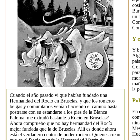
cos
Bar
un 
Cons
Con
Y e
Y b
Alg
paí
Gonz
para
mon
mañ
la p
Cuando el año pasado vi que habían fundado una
Po
Hermandad del Rocío en Bruselas, y que los romeros
belgas y comunitarios venían haciendo el camino hasta
En 
postrarse con su estandarte a los pies de la Blanca
con
Paloma, me extrañó bastante. ¿Rocío en Bruselas?
nin
Ahora compruebo que no hay hermandad del Rocío
Mes
mejor fundada que la de Bruselas. Allí es donde ahora
Hue
está el verdadero centro de poder rociero. Quienes crean