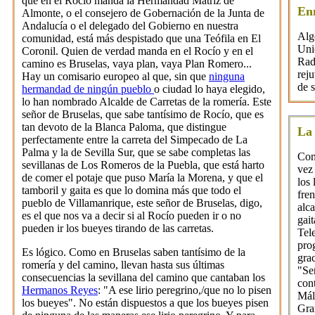
que en el Rocío manda la Hermandad Matriz de
En
Almonte, o el consejero de Gobernación de la Junta de
Andalucía o el delegado del Gobierno en nuestra
Alg
comunidad, está más despistado que una Teófila en El
Uni
Coronil. Quien de verdad manda en el Rocío y en el
Rad
camino es Bruselas, vaya plan, vaya Plan Romero...
rej
Hay un comisario europeo al que, sin que
ninguna
de 
hermandad de ningún pueblo
o ciudad lo haya elegido,
lo han nombrado Alcalde de Carretas de la romería. Este
señor de Bruselas, que sabe tantísimo de Rocío, que es
tan devoto de la Blanca Paloma, que distingue
La 
perfectamente entre la carreta del Simpecado de La
Palma y la de Sevilla Sur, que se sabe completas las
Con
sevillanas de Los Romeros de la Puebla, que está harto
vez 
de comer el potaje que puso María la Morena, y que el
los 
tamboril y gaita es que lo domina más que todo el
fre
pueblo de Villamanrique, este señor de Bruselas, digo,
alc
es el que nos va a decir si al Rocío pueden ir o no
gait
pueden ir los bueyes tirando de las carretas.
Tele
pro
Es lógico. Como en Bruselas saben tantísimo de la
grac
romería y del camino, llevan hasta sus últimas
"Se
consecuencias la sevillana del camino que cantaban los
cont
Hermanos Reyes
: "A ese lirio peregrino,/que no lo pisen
Mál
los bueyes". No están dispuestos a que los bueyes pisen
Gra