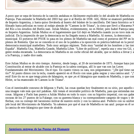
A poco que se sepa de historia de la canción andaluza es fácilmente explicable lo del alcalde de Marbella co
Pantoja. Para entender la Marbella del 2003 hay que ir al Berlín de 1938. Allí, Hitler se enamoró perdidam
de Imperio Argentina, y hasta quiso llevársela al huerto del búnker de la cancillería. Del lance histórico se 
filmado hasta películas en torno al rodaje alemán de "Carmen la de Triana", la cinta que llevó a Macarena N
del Río a los estudios del Berlín nazi. Julián Muñoz, evidentemente, no es Hitler; pero Isabel Pantoja tam
es Imperio Argentina. Julián Muñoz es el lugarteniente que Gil dejó en Marbella cuando ya no tuvo más r
judicial. Da la impresión de que la democracia no ha llegado nunca a Marbella. Al menos, la democracia
municipal. El portavoz del PSOE lo pasa en los plenos de Marbella tan mal como el portavoz del PP en lo
plenos de Rentería. Que no se conceda ni el uso de la palabra a la oposición es práctica habitual en la pecul
democracia municipal marbellera. Todo muy antiguo régimen. Todo muy "unidad de los hombres y las tier
España". Marbella Una, Marbella Grande, Marbella Libre. "Libre de políticos", repetía una y otra vez Gil, y
gente estaba encantada. La democracia en Marbella es un coche oficial del alcalde, que se dedica a llevar y a
a la Pantoja, y nadie dice nada.
Este Julian Muñoz es de otro tiempo. Anterior, desde luego, al 20 de noviembre de 1975. Aunque haya jur
Constitución al entrar de alcalde con la Pantoja en la saleta contigua, allí lo que van son las Leyes
Fundamentales del Movimiento. Da el tipo. En cuanto vimos su cara, nos preguntamos: "¿De qué tiene car
tío?" Al punto dimos con la tecla, cuando apareció en el Rocío con unas gafas negras y una camisa azul: "¡
está! Este tío no es que tenga pinta de falangista, es que ¡es el falangista que manda en Marbella, y que c
Hitler, se ha enamorado de Carmen la de Triana".
Con el inestimable concurso de Idígoras y Pachi, las cosas quedan hoy finalmente en su sitio, por aquello 
una imagen vale más que mil palabras. Ahí tienen el recortable político de Marbella, para que entiendan me
cosas. Idígoras y Pachi han puesto a Julián Muñoz en todo lo suyo: con su bigotito imperial; con sus gafa
oscuras de los 27 puntos de la Falange; con su guerrera blanca y su correspondiente cangrejo de yugos y de
flechas; con su correaje del laconismo militar de nuestro estilo y con la camisa azul. Perfecto con su unifo
jefe local del Movimiento de Marbella. Ya sabemos por qué el mar de Marbella es tan azul: porque en él se 
la camisa de este falangista que tiene de alcalde.
Anteriores entregas de las Puntas del Diamante