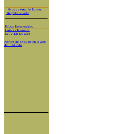
libros de Antonio Burgos
Biografía del autor
Enlaces Recomendados
Enlaces favoritos
MAPA DE LA WEB
Archivo de artículos en la web
de El Mundo