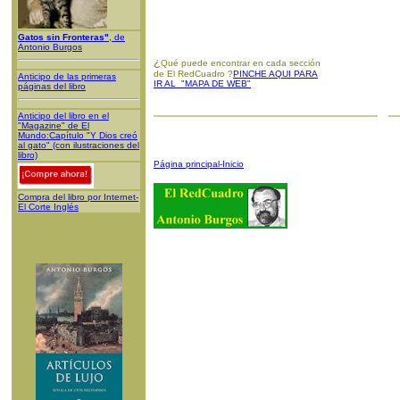
Gatos sin Fronteras"
, de
Antonio Burgos
¿
Qué puede encontrar en cada sección
de El RedCuadro ?
PINCHE AQUI PARA
Anticipo de las primeras
IR AL "MAPA DE WEB"
páginas del libro
Anticipo del libro en el
"Magazine" de El
Mundo:Capítulo "Y Dios creó
al gato" (con ilustraciones del
libro)
Página principal-Inicio
Compra del libro por Internet-
El Corte Inglés