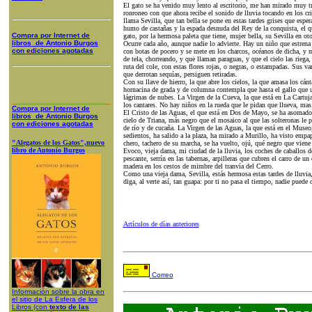
El gato se ha venido muy lento al escritorio, me han mirado muy tri
ronroneo con que ahora recibe el sonido de lluvia tocando en los cr
llama Sevilla, que tan bella se pone en estas tardes grises que espe
humo de castañas y la espada desnuda del Rey de la conquista, el 
Compra
por Internet
de
gato, por la hermosa paleta que tiene, mujer bella, su Sevilla en ot
libros de A
ntonio Burgos
Ocurre cada año, aunque nadie lo advierte. Hay un niño que estrena la
con ediciones agotadas
con botas de pocero y se mete en los charcos, océanos de dicha, y mi
de tela, chorreando, y que llaman paraguas, y que el cielo las riega, a
ruta del cole, con estas flores rojas, o negras, o estampadas. Sus va
que derrotan sequías, persiguen retiradas.
Con su llave de hierro, la que abre los cielos, la que amasa los cán
hornacina de grada y de columna contempla que hasta el gallo que un
lágrimas de nubes. La Virgen de la Cueva, la que está en La Cartuj
los cantares. No hay niños en la rueda que le pidan que llueva, mas 
Compra
por Internet
de
El Cristo de las Aguas, el que está en Dos de Mayo, se ha asomado 
libros de A
ntonio Burgos
cielo de Triana, más negro que el mosaico al que las solteronas le 
con ediciones agotadas
de río y de cucaña. La Virgen de las Aguas, la que está en el Museo
sedientos, ha salido a la plaza, ha mirado a Murillo, ha visto empa
"Alegatos de los Gatos",nuevo
chero, tachero de su marcha, se ha vuelto, ojú, qué negro que viene 
libro de Antonio Burgos
Evoco, vieja dama, mi ciudad de la lluvia, los coches de caballos d
pescante, serrín en las tabernas, arpilleras que cubren el carro de u
madera en los cestos de mimbre del tranvía del Cerro.
Como una vieja dama, Sevilla, estás hermosa estas tardes de lluvia,
diga, al verte así, tan guapa: por ti no pasa el tiempo, nadie puede 
Artículos de días anteriores
Correo
Información sobre la obra en
el sitio de La
Esfera de los
Libros
(con
texto de las