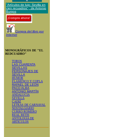
"Artículos de lujo: Sevilla en
cien recuadros", de Antonio
Burgos
Compra del libro por
Internet
MONOGRÁFICOS DE "EL
REDCUADRO"
TOROS
LAS CUARENTA
SEVILLAS
PERSONAJES DE
SEVILLA
HUMOR
FLAMENCO Y COPLA
RAFAEL DE LEÓN
PACO ALBA
ANTONIO MARTÍN
ANDALUCIA
SEVILLA
CADIZ
LETRAS DE CARNAVAL
NOSTALGIARIO
CURRO ROMERO
REAL BETIS
ANTOLOGÍA DE
ARTICULOS