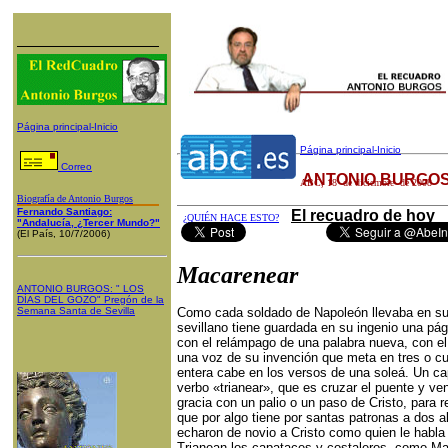
Página principal-Inicio
Página principal-Inicio
Correo
ANTONIO BURGOS
ABC
,
18
de diciembre
de 200
8
Biografía de Antonio Burgos
Fernando Santiago:
El recuadro de hoy
¿QUIÉN HACE ESTO?
"Andalucía, ¿Tercer Mundo?"
(El País, 10/7/2006)
Macarenear
ANTONIO BURGOS
: "
LOS
DÍAS DEL GOZO
"
Pregón de la
Semana Santa
de Sevilla
Como cada soldado de Napoleón llevaba en su 
sevillano tiene guardada en su ingenio una pág
con el relámpago de una palabra nueva, con el
una voz de su invención que meta en tres o c
entera cabe en los versos de una soleá. Un cap
verbo «trianear», que es cruzar el puente y ven
gracia con un palio o un paso de Cristo, para 
que por algo tiene por santas patronas a dos a
echaron de novio a Cristo como quien le habla 
Trianean los capataces y costaleros, como Man