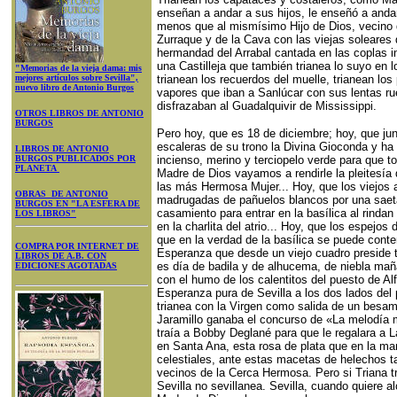
enseñan a andar a sus hijos, le enseñó a anda
menos que al mismísimo Hijo de Dios, vecino 
Zurraque y de la Cava con las viejas soleares d
hermandad del Arrabal cantada en las coplas
una Castilleja que también trianea lo suyo en l
"Memorias de la vieja dama: mis
mejores artículos sobre Sevilla",
trianean los recuerdos del muelle, trianean los
nuevo libro de Antonio Burgos
vapores que iban a Sanlúcar con sus lentas ru
disfrazaban al Guadalquivir de Mississippi.
OTROS LIBROS DE ANTONIO
BURGOS
Pero hoy, que es 18 de diciembre; hoy, que jun
escaleras de su trono la Divina Gioconda y ha p
LIBROS DE ANTONIO
BURGOS PUBLICADOS POR
incienso, merino y terciopelo verde para que 
PLANETA
Madre de Dios vayamos a rendirle la pleitesí
las más Hermosa Mujer... Hoy, que los viejos
OBRAS DE ANTONIO
madrugadas de pañuelos blancos por una saet
BURGOS EN "LA ESFERA DE
casamiento para entrar en la basílica al rindan
LOS LIBROS"
en la charlita del atrio... Hoy, que los espejos
que en la verdad de la basílica se puede conte
COMPRA POR INTERNET DE
Esperanza que desde un viejo cuadro preside t
LIBROS DE A.B. CON
es día de badila y de alhucema, de niebla ma
EDICIONES AGOTADAS
con el humo de los calentitos del puesto de Al
Esperanza pura de Sevilla a los dos lados del 
trianea con la Virgen como salida de un besa
Jaramillo ganaba el concurso de «La melodía 
traía a Bobby Deglané para que le regalara a 
en Santa Ana, esta rosa de plata que en la ma
celestiales, ante estas macetas de helechos ta
vecinos de la Cerca Hermosa. Pero si Triana t
Sevilla no sevillanea. Sevilla, cuando quiere al