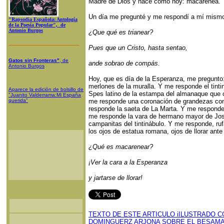
Madre de Dios y hace como hoy: macarenea.
Un día me pregunté y me respondí a mí mism
"Rapsodia Española: Antología
de la Poesía Popular", de
Antonio Burgos
¿Que qué es trianear?
Pues que un Cristo, hasta sentao,
Gatos sin Fronteras"
, de
ande sobrao de compás.
Antonio Burgos
Hoy, que es día de la Esperanza, me pregunt
merlones de la muralla. Y me responde el tinti
Aparece la edición de bolsillo de
Spes latino de la estampa del almanaque que
"Juanito Valderrama:Mi España
querida"
me responde una coronación de grandezas c
responde la saeta de La Marta. Y me responde
me responde la vara de hermano mayor de Jo
campanitas del tintinábulo. Y me responde, ru
los ojos de estatua romana, ojos de llorar ant
¿Qué es macarenear?
¡Ver la cara a la Esperanza
y jartarse de llorar!
TEXTO DE ESTE ARTICULO iILUSTRADO C
DOMINGUERZ ARJONA SOBRE EL BESAMA