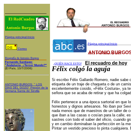
Página principal-Inicio
Página principal-Inicio
Correo
ANTONIO BURGOS
ABC
,
14
de febrero de 2009
Biografía de Antonio Burgos
Fernando Santiago:
El recuadro de hoy
¿QUIÉN HACE ESTO?
"Andalucía, ¿Tercer Mundo?"
Félix colgó la aguja
(El País, 10/7/2006)
Si escribo Félix Gallardo Romero, nadie sabe 
etiqueta de un traje de chaqueta o de un cami
ANTONIO BURGOS
: "
LOS
DÍAS DEL GOZO
"
Pregón de la
excelentemente cosido, «Félix Costura», ya te
Semana Santa
de Sevilla
señora que se acaba de retirar y que ha colgad
Félix pertenece a una época sartorial en que l
honestos y dignos artesanos. No iban por Sevi
nada menos que de maestros de un taller de co
que iban a las casas o cosían para la calle; es
sastres con todo el saber del oficio, cuando g
y en cambio dominaban la perfección en la mesa
Pintar un vestido precioso lo pinta cualquiera.