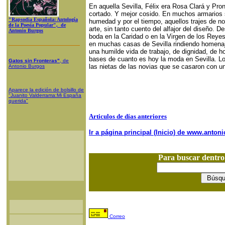
En aquella Sevilla, Félix era Rosa Clará y Pro
cortado. Y mejor cosido. En muchos armarios s
"Rapsodia Española: Antología
humedad y por el tiempo, aquellos trajes de n
de la Poesía Popular", de
arte, sin tanto cuento del alfajor del diseño. 
Antonio Burgos
boda en la Caridad o en la Virgen de los Reyes
en muchas casas de Sevilla rindiendo homenaje
una humilde vida de trabajo, de dignidad, de 
bases de cuanto es hoy la moda en Sevilla. Lo
Gatos sin Fronteras"
, de
las nietas de las novias que se casaron con un
Antonio Burgos
Aparece la edición de bolsillo de
"Juanito Valderrama:Mi España
querida"
Articulos de días anteriores
Ir a página principal (Inicio) de www.anto
Para buscar dentr
Correo