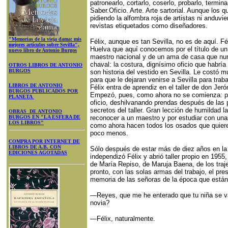
patronearlo, cortarlo, coserlo, probarlo, termin
Saber.Oficio. Arte. Arte sartorial. Aunque los 
pidiendo la alfombra roja de artistas ni anduvier
revistas etiquetados como diseñadores.
"Memorias de la vieja dama: mis
Félix, aunque es tan Sevilla, no es de aquí. F
mejores artículos sobre Sevilla",
Huelva que aquí conocemos por el título de un 
nuevo libro de Antonio Burgos
maestro nacional y de un ama de casa que nun
chaval: la costura, dignísimo oficio que habrí
OTROS LIBROS DE ANTONIO
BURGOS
son historia del vestido en Sevilla. Le costó 
para que le dejaran venirse a Sevilla para trab
LIBROS DE ANTONIO
Félix entra de aprendiz en el taller de don Jer
BURGOS PUBLICADOS POR
Empezó, pues, como ahora no se comienza: por
PLANETA
oficio, deshilvanando prendas después de las
secretos del taller. Gran lección de humildad 
OBRAS DE ANTONIO
BURGOS EN "LA ESFERA DE
reconocer a un maestro y por estudiar con una
LOS LIBROS"
como ahora hacen todos los osados que quier
poco menos.
COMPRA POR INTERNET DE
LIBROS DE A.B. CON
Sólo después de estar más de diez años en la 
EDICIONES AGOTADAS
independizó Félix y abrió taller propio en 1955,
de María Repiso, de Maruja Baena, de los traje
pronto, con las solas armas del trabajo, el pre
memoria de las señoras de la época que est
—Reyes, que me he enterado que tu niña se va 
novia?
—Félix, naturalmente.