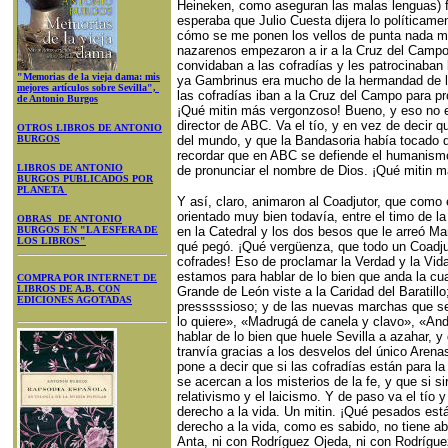
Heineken, como aseguran las malas lenguas) 
esperaba que Julio Cuesta dijera lo políticament
cómo se me ponen los vellos de punta nada má
nazarenos empezaron a ir a la Cruz del Campo
convidaban a las cofradías y les patrocinaban l
"Memorias de la vieja dama: mis
ya Gambrinus era mucho de la hermandad de la
mejores artículos sobre Sevilla",
las cofradías iban a la Cruz del Campo para pr
de Antonio Burgos
¡Qué mitin más vergonzoso! Bueno, y eso no 
director de ABC. Va el tío, y en vez de decir q
OTROS LIBROS DE ANTONIO
BURGOS
del mundo, y que la Bandasoria había tocado d
recordar que en ABC se defiende el humanism
LIBROS DE ANTONIO
de pronunciar el nombre de Dios. ¡Qué mitin m
BURGOS PUBLICADOS POR
PLANETA
Y así, claro, animaron al Coadjutor, que como 
orientado muy bien todavía, entre el timo de l
OBRAS DE ANTONIO
BURGOS EN "LA ESFERA DE
en la Catedral y los dos besos que le arreó Man
LOS LIBROS"
qué pegó. ¡Qué vergüenza, que todo un Coadjut
cofrades! Eso de proclamar la Verdad y la Vida
estamos para hablar de lo bien que anda la cuad
COMPRA POR INTERNET DE
LIBROS DE A.B. CON
Grande de León viste a la Caridad del Baratillo
EDICIONES AGOTADAS
presssssioso; y de las nuevas marchas que se 
lo quiere», «Madrugá de canela y clavo», «An
hablar de lo bien que huele Sevilla a azahar, y
tranvía gracias a los desvelos del único Arena
pone a decir que si las cofradías están para la
se acercan a los misterios de la fe, y que si s
relativismo y el laicismo. Y de paso va el tío
derecho a la vida. Un mitin. ¡Qué pesados está
derecho a la vida, como es sabido, no tiene a
Anta, ni con Rodríguez Ojeda, ni con Rodríguez