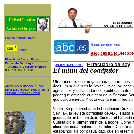
Página principal-Inicio
Página principal-Inicio
Correo
ANTONIO BURGOS
ABC
,
3
de abril de 2009
Biografía de Antonio Burgos
Fernando Santiago:
El recuadro de hoy
¿QUIÉN HACE ESTO?
"Andalucía, ¿Tercer Mundo?"
El mitin del coadjutor
(El País, 10/7/2006)
Otro mitin. Es que no ganamos para mítines, h
decir «mira qué bien la llevan», y así se pone
ANTONIO BURGOS
: "
LOS
DÍAS DEL GOZO
"
Pregón de la
agnósticos y el llamador de lo políticamente c
Semana Santa
de Sevilla
poder que entiende que esto de la Semana San
que subvencionar. Y esta vez, encima, fue un m
Verán. Se presentaba en la Fundación Cruzcam
Sevilla», la revista cofradiera de ABC. Hasta
guasita del mitin con Julio Cuesta, el baranda 
Cuesta dio el primer mitin de la noche. Como
alcarreño nada meloso ni pastelero, Cuesta se s
estábamos allí por casualidad, que en el templ