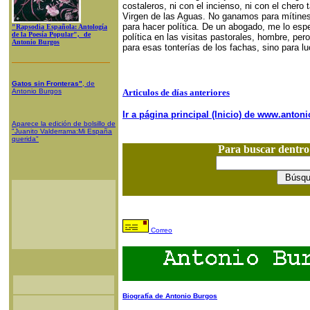
costaleros, ni con el incienso, ni con el chero
Virgen de las Aguas. No ganamos para mítines
para hacer política. De un abogado, me lo es
"Rapsodia Española: Antología
de la Poesía Popular", de
política en las visitas pastorales, hombre, per
Antonio Burgos
para esas tonterías de los fachas, sino para l
Gatos sin Fronteras"
, de
Antonio Burgos
Articulos de días anteriores
Ir a página principal (Inicio) de www.anto
Aparece la edición de bolsillo de
"Juanito Valderrama:Mi España
querida"
Para buscar dentr
Correo
Biografía de Antonio Burgos