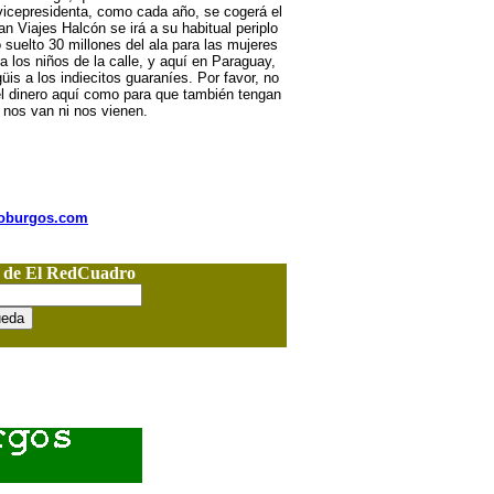
 vicepresidenta, como cada año, se cogerá el
n Viajes Halcón se irá a su habitual periplo
 suelto 30 millones del ala para las mujeres
a los niños de la calle, y aquí en Paraguay,
is a los indiecitos guaraníes. Por favor, no
el dinero aquí como para que también tengan
i nos van ni nos vienen.
nioburgos.com
o de El RedCuadro