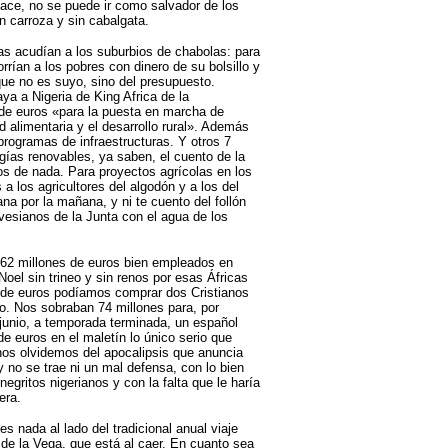
hace, no se puede ir como salvador de los
n carroza y sin cabalgata.
as acudían a los suburbios de chabolas: para
rrían a los pobres con dinero de su bolsillo y
que no es suyo, sino del presupuesto.
a a Nigeria de King Africa de la
 de euros «para la puesta en marcha de
d alimentaria y el desarrollo rural». Además
programas de infraestructuras. Y otros 7
rgías renovables, ya saben, el cuento de la
ros de nada. Para proyectos agrícolas en los
a los agricultores del algodón y a los del
na por la mañana, y ni te cuento del follón
esianos de la Junta con el agua de los
62 millones de euros bien empleados en
Noel sin trineo y sin renos por esas Áfricas
de euros podíamos comprar dos Cristianos
o. Nos sobraban 74 millones para, por
junio, a temporada terminada, un español
e euros en el maletín lo único serio que
nos olvidemos del apocalipsis que anuncia
y no se trae ni un mal defensa, con lo bien
egritos nigerianos y con la falta que le haría
era.
s nada al lado del tradicional anual viaje
e la Vega, que está al caer. En cuanto sea