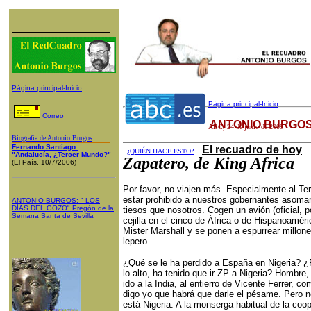
Página principal-Inicio
Página principal-Inicio
Correo
ANTONIO BURGOS
ABC
,
24 de junio de 2009
Biografía de Antonio Burgos
Fernando Santiago:
El recuadro de hoy
¿QUIÉN HACE ESTO?
"Andalucía, ¿Tercer Mundo?"
Zapatero, de King Africa
(El País, 10/7/2006)
Por favor, no viajen más. Especialmente al Ter
estar prohibido a nuestros gobernantes asomar
ANTONIO BURGOS
: "
LOS
DÍAS DEL GOZO
"
Pregón de la
tiesos que nosotros. Cogen un avión (oficial, p
Semana Santa
de Sevilla
cejilla en el cinco de África o de Hispanoamér
Mister Marshall y se ponen a espurrear millones
lepero.
¿Qué se le ha perdido a España en Nigeria? 
lo alto, ha tenido que ir ZP a Nigeria? Hombre,
ido a la India, al entierro de Vicente Ferrer, 
digo yo que habrá que darle el pésame. Pero no
está Nigeria. A la monserga habitual de la coo