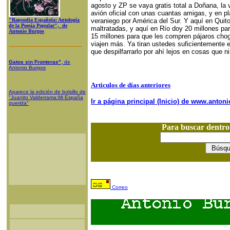
agosto y ZP se vaya gratis total a Doñana, la
avión oficial con unas cuantas amigas, y en pla
"Rapsodia Española: Antología
veraniego por América del Sur. Y aquí en Quito
de la Poesía Popular", de
maltratadas, y aquí en Río doy 20 millones par
Antonio Burgos
15 millones para que les compren pájaros chogü
viajen más. Ya tiran ustedes suficientemente 
que despilfarrarlo por ahí lejos en cosas que n
Gatos sin Fronteras"
, de
Antonio Burgos
Articulos de días anteriores
Aparece la edición de bolsillo de
"Juanito Valderrama:Mi España
Ir a página principal (Inicio) de www.anto
querida"
Para buscar dentr
Correo