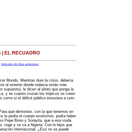
 | EL RECUADRO
Artículos de días anteriores
cer Mundo. Mientras dure la crisis, debería
se al exterior donde todavía están más
or supuesto), le dicen al piloto que ponga la
ica, y en cuanto cruzan los trópicos se creen
 como si el déficit público estuviera a cero
¿Para qué demonios, con la que tenemos en
 si le pedía el cuerpo exotismos, podía haber
como Pepe Bono y Sorayita, que a esa viuda
, coge y se va a Nigeria. Con lo lejos que
peración internacional. ¿Eso no se puede