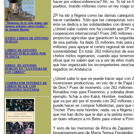
hacer por videoconferencia? Ah, no. Si tal se 
pueblos, tirando millones como un rey mago si
ZP ha ido a Nigeria como las damas catequist
hacer caridades. Sólo que las catequistas soco
"Memorias de la vieja dama: mis
éste se dedica a las solidaridades con dinero 
mejores artículos sobre Sevilla",
¿Usted sabe cuánto nos ha costado que ZP vay
de Antonio Burgos
cooperación internacional? Pues 240 millones
proyectos agrícolas que garanticen la segurida
OTROS LIBROS DE ANTONIO
BURGOS
de esa partida, ha dado 15 millones más para 
millones para apoyar el centro regional de ene
LIBROS DE ANTONIO
sostenibilidad. En total, 262 milloncitos de eu
BURGOS PUBLICADOS POR
chirlos mirlos nigerianos, cuando aquí tenemos 
PLANETA
olivar que no saben qué va a ser de ellos maña
que han organizado los incompetentes neochav
OBRAS DE ANTONIO
BURGOS EN "LA ESFERA DE
regadíos en Andalucía.
LOS LIBROS"
¿Usted sabe lo que se puede hacer aquí con 2
inversiones productivas, en vez de ir de Papá 
COMPRA POR INTERNET DE
LIBROS DE A.B. CON
de Dios? Pues de momento, con 262 millones 
EDICIONES AGOTADAS
Ronaldos más para Florentino, y sobraba diner
ejemplo, fichar a otro Kaká. Hombre, mediado 
que va por ahí por el mundo con 262 millones d
puede hacer es comprar futbolistas, para que 
Trichet. Pero este hombre, nada: va a Nigeria 
que me han dicho que le dan a la pelota estos n
un buen refuerzo a mi Betis para volver a Prim
Y esto de las memorias de África de Zapatero e
hispanoamericano de María Teresa Fernández d